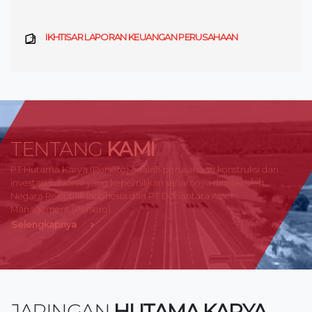
IKHTISAR LAPORAN KEUANGAN PERUSAHAAN
TENTANG
KAMI
PT Hutama Karya (Persero) adalah perusahaan konstruksi dan
investasi nasional yang kepemilikan sahamnya dimiliki oleh
Negara Republik Indonesia dan PT Danantara Asset
Management (Persero).
Selengkapnya
JARINGAN
HUTAMA KARYA