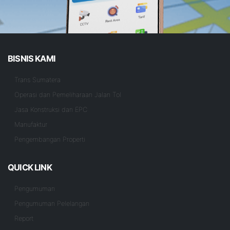
BISNIS KAMI
Trans Sumatera
Operasi dan Pemeliharaan Jalan Tol
Jasa Konstruksi dan EPC
Manufaktur
Pengembangan Properti
QUICK LINK
Pengumuman
Pengumuman Pelelangan
Report