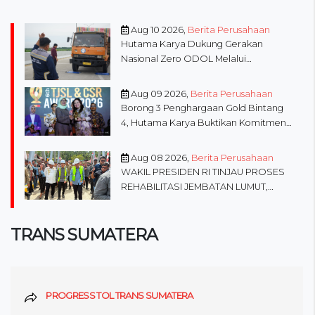
Aug 10 2026,
Berita Perusahaan
Hutama Karya Dukung Gerakan
Nasional Zero ODOL Melalui
Kampanye Selamat Sampai Tujuan
(SETUJU)
Aug 09 2026,
Berita Perusahaan
Borong 3 Penghargaan Gold Bintang
4, Hutama Karya Buktikan Komitmen
pada TJSL & CSR Award BUMN Track
2026
Aug 08 2026,
Berita Perusahaan
WAKIL PRESIDEN RI TINJAU PROSES
REHABILITASI JEMBATAN LUMUT,
DORONG PENGUATAN
KONEKTIVITAS DI ACEH
TRANS SUMATERA
PROGRESS TOL TRANS SUMATERA