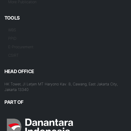
More Publication
TOOLS
WBS
PPID
E-Procurement
CSIRT
HEAD OFFICE
HK Tower, Jl Letjen MT Haryono Kav. 8, Cawang, East Jakarta City,
Jakarta 13340
PART OF