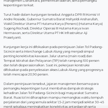
manajemen Danantara, pemerintah daerah, serta pemangku
kepentingan terkait.
Turut hadir dalam kunjungan tersebut Anggota DPR RI Komisi VI
Andre Rosiade, Gubernur Sumatra Barat Mahyeldi Ansharullah,
Wakil Direktur Utama PT Hutama Karya (Persero) (Hutama Karya)
Sugeng Rochadi, Direktur Operasi III Hutama Karya Iwan
Hermawan, serta Direktur Utama PT HK Infrastruktur Aji
Prasetyanti.
Kunjungan kerja ini difokuskan pada peninjauan Jalan Tol Padang–
Sicincin serta Interchange Lubuk Alung yang menjadi simpul
penting konektivitas kawasan. Jalur utama (main road) dan
Tempat Istirahat dan Pelayanan (TIP) telah rampung 100 persen
dan telah dioperasionalkan. Saat ini, pekerjaan konstruksi
difokuskan pada penyelesaian akses Lubuk Alung yang progresnya
telah mencapai 20,90 persen.
Dalam peninjauan tersebut, jajaran manajemen bersama para
pemangku kepentingan turut membahas dampak strategis
kehadiran Jalan Tol Padang–Sicincin bagi masyarakat Sumatra
Barat. Ruas tol ini diharapkan mampu memangkas waktu tempuh
perjalanan dari yang semula sekitar 1,5–2 jam menjadi sekitar 30–45
menit sekaligus meningkatkan konektivitas antardaerah serta