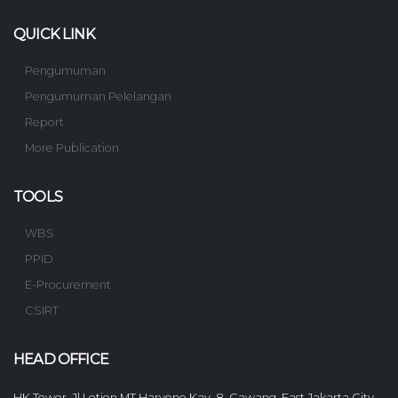
QUICK LINK
Pengumuman
Pengumuman Pelelangan
Report
More Publication
TOOLS
WBS
PPID
E-Procurement
CSIRT
HEAD OFFICE
HK Tower, Jl Letjen MT Haryono Kav. 8, Cawang, East Jakarta City,