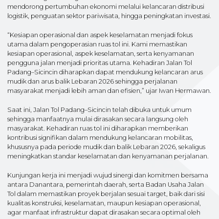
mendorong pertumbuhan ekonomi melalui kelancaran distribusi
logistik, penguatan sektor pariwisata, hingga peningkatan investasi.
“Kesiapan operasional dan aspek keselamatan menjadi fokus
utama dalam pengoperasian ruas tol ini. Kami memastikan
kesiapan operasional, aspek keselamatan, serta kenyamanan
pengguna jalan menjadi prioritas utama. Kehadiran Jalan Tol
Padang–Sicincin diharapkan dapat mendukung kelancaran arus
mudik dan arus balik Lebaran 2026 sehingga perjalanan
masyarakat menjadi lebih aman dan efisien,” ujar Iwan Hermawan.
Saat ini, Jalan Tol Padang–Sicincin telah dibuka untuk umum
sehingga manfaatnya mulai dirasakan secara langsung oleh
masyarakat. Kehadiran ruas tol ini diharapkan memberikan
kontribusi signifikan dalam mendukung kelancaran mobilitas,
khususnya pada periode mudik dan balik Lebaran 2026, sekaligus
meningkatkan standar keselamatan dan kenyamanan perjalanan.
Kunjungan kerja ini menjadi wujud sinergi dan komitmen bersama
antara Danantara, pemerintah daerah, serta Badan Usaha Jalan
Tol dalam memastikan proyek berjalan sesuai target, baik dari sisi
kualitas konstruksi, keselamatan, maupun kesiapan operasional,
agar manfaat infrastruktur dapat dirasakan secara optimal oleh