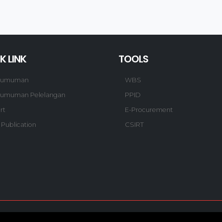
K LINK
TOOLS
gumuman
WBS
umuman Pelelangan
PPID
rt
E-Procurement
 Publication
CSIRT
© Copyright 2020. Hutama Karya All Rights Reserved.