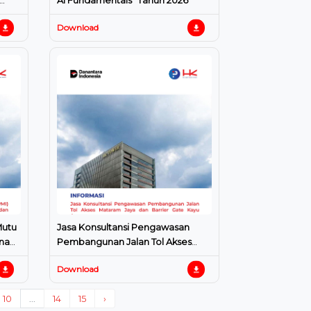
AI Fundamentals" Tahun 2026
Download
n
Mutu
Jasa Konsultansi Pengawasan
Pembangunan Jalan Tol Akses
 dan
Mataram Jaya dan Barrier Gate
Download
Kayu Agung
10
...
14
15
›