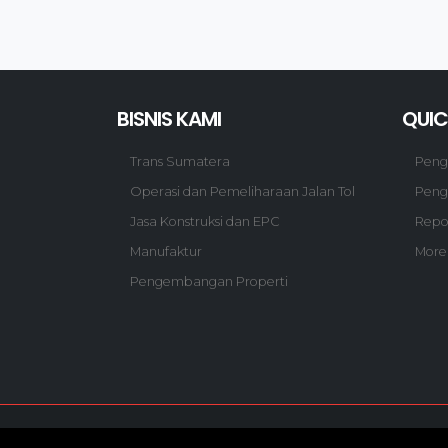
BISNIS KAMI
QUIC
Trans Sumatera
Pen
Operasi dan Pemeliharaan Jalan Tol
Peng
Jasa Konstruksi dan EPC
Repo
Manufaktur
More
Pengembangan Properti
Follow US :