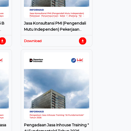
5 B
Jasa Konsultansi PMI (Pengendali
Mutu Independen) Pekerjaan
–
Penyempurnaan Seksi 1 (Padang
Download
Tiji – Seulimeum) dan Seksi 6
Jasa
Pengadaan Jasa Inhouse Training "