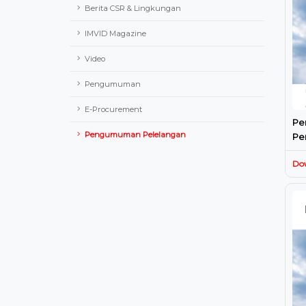
Berita CSR & Lingkungan
IMVID Magazine
Video
Pengumuman
E-Procurement
Pe
Pengumuman Pelelangan
Pe
Da
Do
Jal
Pa