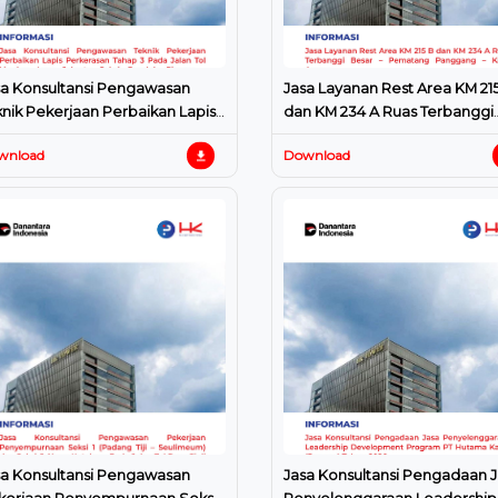
sa Konsultansi Pengawasan
Jasa Layanan Rest Area KM 21
knik Pekerjaan Perbaikan Lapis
dan KM 234 A Ruas Terbanggi
rkerasan Tahap 3 Pada Jalan Tol
Besar – Pematang Panggang 
wnload
Download
gkar Luar Jakarta Seks
Kayu Agung
sa Konsultansi Pengawasan
Jasa Konsultansi Pengadaan 