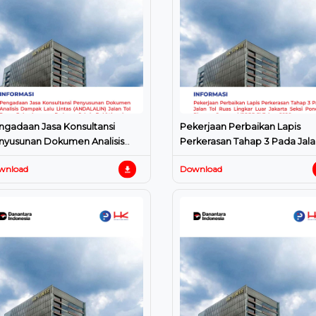
ngadaan Jasa Konsultansi
Pekerjaan Perbaikan Lapis
nyusunan Dokumen Analisis
Perkerasan Tahap 3 Pada Jala
mpak Lalu Lintas (ANDALALIN)
Ruas Lingkar Luar Jakarta Seks
wnload
Download
an Tol Ruas Pekanbaru –
Pondok Pinang – Jagorawi (JO
dang