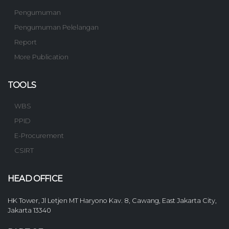
Pengumuman
Pengumuman Pelelangan
Report
More Publication
TOOLS
WBS
PPID
E-Procurement
CSIRT
HEAD OFFICE
HK Tower, Jl Letjen MT Haryono Kav. 8, Cawang, East Jakarta City,
Jakarta 13340