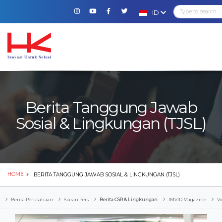
ID
Berita Tanggung Jawab
Sosial & Lingkungan (TJSL)
HOME
BERITA TANGGUNG JAWAB SOSIAL & LINGKUNGAN (TJSL)
Berita Perusahaan
Siaran Pers
Berita CSR & Lingkungan
IMVID Magazine
Vi