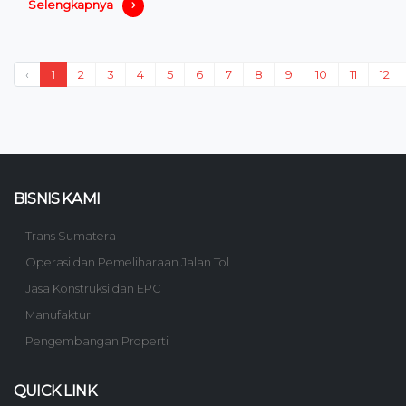
Selengkapnya
‹
1
2
3
4
5
6
7
8
9
10
11
12
BISNIS KAMI
Trans Sumatera
Operasi dan Pemeliharaan Jalan Tol
Jasa Konstruksi dan EPC
Manufaktur
Pengembangan Properti
QUICK LINK