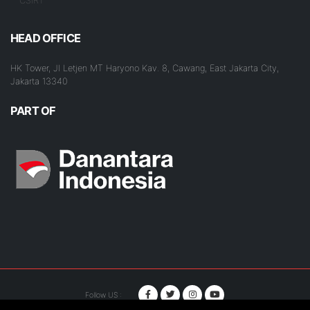
CSIRT
HEAD OFFICE
HK Tower, Jl Letjen MT Haryono Kav. 8, Cawang, East Jakarta City,
Jakarta 13340
PART OF
Follow US :