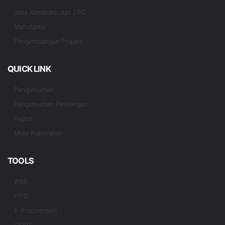
Jasa Konstruksi dan EPC
Manufaktur
Pengembangan Properti
QUICK LINK
Pengumuman
Pengumuman Pelelangan
Report
More Publication
TOOLS
WBS
PPID
E-Procurement