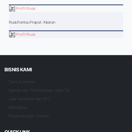
Profil Ruas
Ruas Rantau Prapat - Kisaran
Profil Ruas
BISNIS KAMI
Trans Sumatera
Operasi dan Pemeliharaan Jalan Tol
Jasa Konstruksi dan EPC
Manufaktur
Pengembangan Properti
QUICK LINK