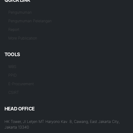
Pengumuman
Pengumuman Pelelangan
Report
More Publication
TOOLS
WBS
PPID
E-Procurement
CSIRT
HEAD OFFICE
HK Tower, Jl Letjen MT Haryono Kav. 8, Cawang, East Jakarta City,
Jakarta 13340