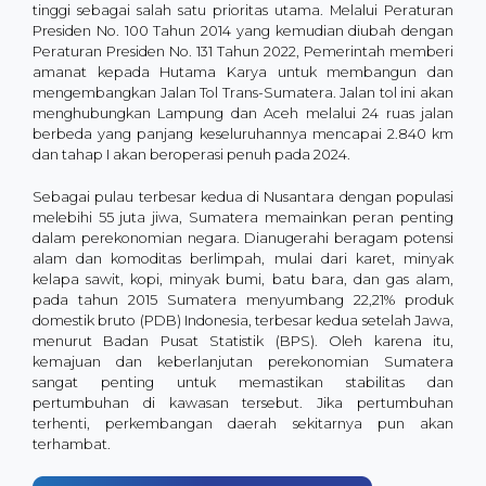
tinggi sebagai salah satu prioritas utama. Melalui Peraturan
Presiden No. 100 Tahun 2014 yang kemudian diubah dengan
Peraturan Presiden No. 131 Tahun 2022, Pemerintah memberi
amanat kepada Hutama Karya untuk membangun dan
mengembangkan Jalan Tol Trans-Sumatera. Jalan tol ini akan
menghubungkan Lampung dan Aceh melalui 24 ruas jalan
berbeda yang panjang keseluruhannya mencapai 2.840 km
dan tahap I akan beroperasi penuh pada 2024.
Sebagai pulau terbesar kedua di Nusantara dengan populasi
melebihi 55 juta jiwa, Sumatera memainkan peran penting
dalam perekonomian negara. Dianugerahi beragam potensi
alam dan komoditas berlimpah, mulai dari karet, minyak
kelapa sawit, kopi, minyak bumi, batu bara, dan gas alam,
pada tahun 2015 Sumatera menyumbang 22,21% produk
domestik bruto (PDB) Indonesia, terbesar kedua setelah Jawa,
menurut Badan Pusat Statistik (BPS). Oleh karena itu,
kemajuan dan keberlanjutan perekonomian Sumatera
sangat penting untuk memastikan stabilitas dan
pertumbuhan di kawasan tersebut. Jika pertumbuhan
terhenti, perkembangan daerah sekitarnya pun akan
terhambat.