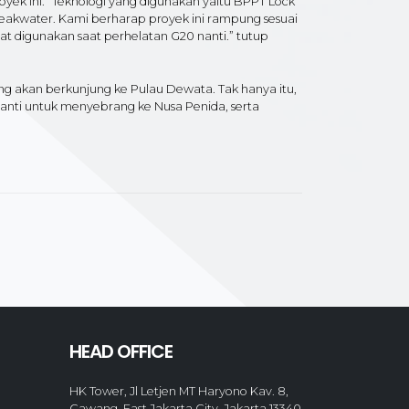
oyek ini. “Teknologi yang digunakan yaitu BPPT Lock
reakwater. Kami berharap proyek ini rampung sesuai
t digunakan saat perhelatan G20 nanti.” tutup
ng akan berkunjung ke Pulau Dewata. Tak hanya itu,
nti untuk menyebrang ke Nusa Penida, serta
HEAD OFFICE
HK Tower, Jl Letjen MT Haryono Kav. 8,
Cawang, East Jakarta City, Jakarta 13340