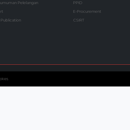
umuman Pelelangan
PPID
rt
E-Procurement
 Publication
CSIRT
© Copyright 2020. Hutama Karya All Rights Reserved.
okies.