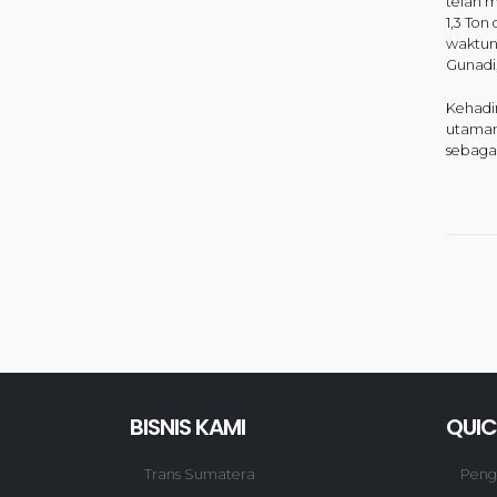
telah m
1,3 Ton
waktun
Gunadi,
Kehadir
utaman
sebagai
BISNIS KAMI
QUIC
Trans Sumatera
Pen