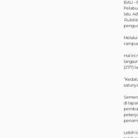
BALI –
Pelabu
lalu. 
Rubble
penguat
Melalui
rampun
Hal in
langsu
(27/7) la
“Kedat
satunya
Sement
di lapa
pemban
pekerja
penamb
Lebih 