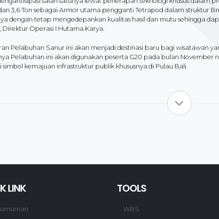
engantisipasi salah satunya lewat penerapan teknologi khusus dalam pr
 dan 3,6 Ton sebagai Armor utama pengganti Tetrapod dalam struktur B
ya dengan tetap mengedepankan kualitas hasil dan mutu sehingga dapa
 Direktur Operasi I Hutama Karya.
an Pelabuhan Sanur ini akan menjadi destinasi baru bagi wisatawan ya
ya Pelabuhan ini akan digunakan peserta G20 pada bulan November na
 simbol kemajuan infrastruktur publik khususnya di Pulau Bali.
K LINK
TOOLS
gumuman
WBS