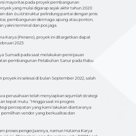
porsi mayoritas pada proyek pembangunan
yek yang mulai digarap sejak akhir tahun 2020
ain dan
build
struktur pelindung pantai dengan jenis
 pantai, pembangunan dermaga apung atau ponton,
n yakni terminal dan pos jaga.
 Karya (Persero), proyek ini ditargetkan dapat
ebruari 2023.
arya Sumadi pada saat melakukan peninjauan
epatan pembangunan Pelabuhan Sanur pada Rabu
royek ini selesai di bulan September 2022, salah
wa perusahaan telah menyiapkan sejumlah strategi
n tepat mutu. “Hingga saat ini progres
tegi percepatan yang kami lakukan diantaranya
m pemilihan vendor yang berkualitas dan
alam proses pengerjaannya, namun Hutama Karya