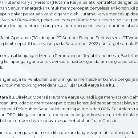
 PT Hutama Karya (Persero) (Hutama Karya) selaku kontraktor dengan 
han Sanur menargetkan untuk mempercepat penyelesaian konstruksi pro
Adapun paket pekerjaan yang digarap oleh Hutama Karya mencakup des
 Mound Breakwater
, pekerjaan pengerukan lapisan tanah di sekitar
an dinding pantai eksisting serta pembangunan fasilitas darat pelabuha
 Joint Operation (JO) dengan PT Sumber Bangun Sentosa serta PT Virama
g lebih cepat 6 bulan yakni pada September 2022 dari target semula F
i menyusul kunjungan Menteri Perhubungan Republik Indonesia, Budi K
ng ke lapangan guna untuk berkoordinasi dengan dalam rangka perc
lu.
angan saya ke Pelabuhan Sanur ini guna memastikan bahwa pengerjaan p
 untuk mendukung Presidensi G20,” ujar Budi Karya kala itu.
ara itu, Direktur Operasi I Hutama Karya Gunadi juga menyatakan bah
ngan untuk dapat mempercepat proses konstruksi dengan tepat biaya da
gunan Pelabuhan Sanur telah mencapai lebih dari 80%. Sejumlah stra
an DED dikerjakan simultan dengan pekerjaan konstruksi, selektif dala
ahan sumber daya manusia sesuai kebutuhan,” ujar Gunadi.
lanjut ia mengatakan meski dihadapkan dengan sejumlah tantangan d