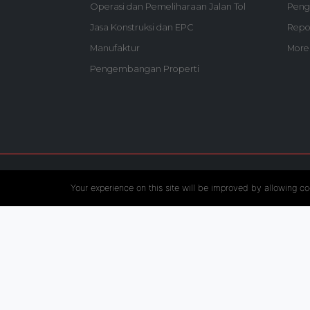
Operasi dan Pemeliharaan Jalan Tol
Peng
Jasa Konstruksi dan EPC
Repo
Manufaktur
More
Pengembangan Properti
Follow US :
Your experience on this site will be improved by allowing co