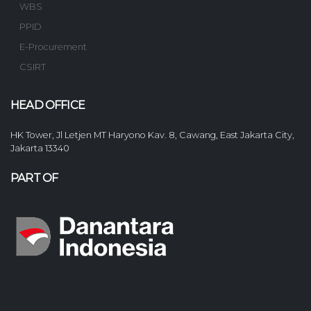
WBS
PPID
E-Procurement
CSIRT
HEAD OFFICE
HK Tower, Jl Letjen MT Haryono Kav. 8, Cawang, East Jakarta City,
Jakarta 13340
PART OF