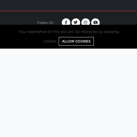
Follow US :
Your experience on this site will be improved by allowing
© Copyright 2020. Hutama Karya All Rights Reserved.
cookies.
ALLOW COOKIES