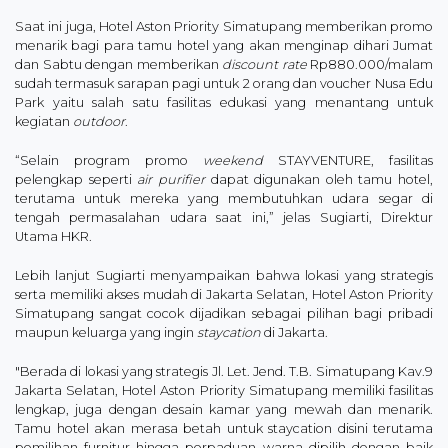
Saat ini juga, Hotel Aston Priority Simatupang memberikan promo
menarik bagi para tamu hotel yang akan menginap dihari Jumat
dan Sabtu dengan memberikan
discount rate
Rp880.000/malam
sudah termasuk sarapan pagi untuk 2 orang dan voucher Nusa Edu
Park yaitu salah satu fasilitas edukasi yang menantang untuk
kegiatan
outdoor
.
“Selain program promo
weekend
STAYVENTURE, fasilitas
pelengkap seperti
air purifier
dapat digunakan oleh tamu hotel,
terutama untuk mereka yang membutuhkan udara segar di
tengah permasalahan udara saat ini,” jelas Sugiarti, Direktur
Utama HKR.
Lebih lanjut Sugiarti menyampaikan bahwa lokasi yang strategis
serta memiliki akses mudah di Jakarta Selatan, Hotel Aston Priority
Simatupang sangat cocok dijadikan sebagai pilihan bagi pribadi
maupun keluarga yang ingin
staycation
di Jakarta.
"Berada di lokasi yang strategis Jl. Let. Jend. T.B. Simatupang Kav.9
Jakarta Selatan, Hotel Aston Priority Simatupang memiliki fasilitas
lengkap, juga dengan desain kamar yang mewah dan menarik.
Tamu hotel akan merasa betah untuk staycation disini terutama
pemilihan furnitur hingga perpaduan warna dipilih dengan baik