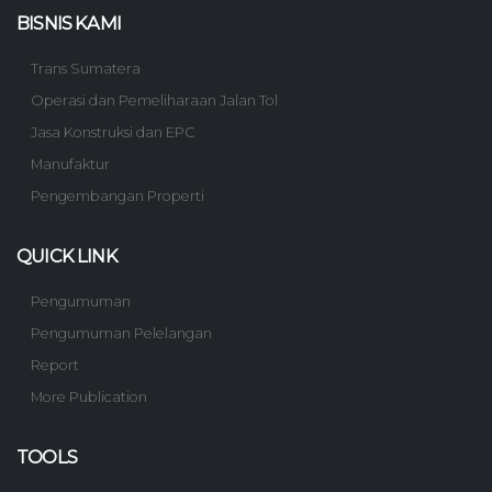
BISNIS KAMI
Trans Sumatera
Operasi dan Pemeliharaan Jalan Tol
Jasa Konstruksi dan EPC
Manufaktur
Pengembangan Properti
QUICK LINK
Pengumuman
Pengumuman Pelelangan
Report
More Publication
TOOLS