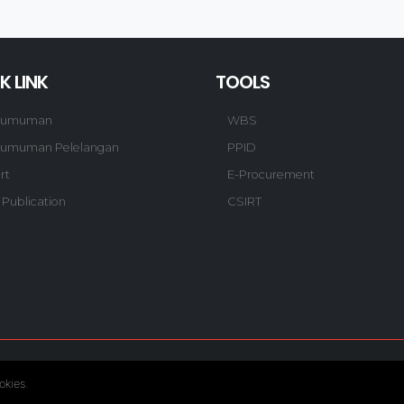
K LINK
TOOLS
gumuman
WBS
umuman Pelelangan
PPID
rt
E-Procurement
 Publication
CSIRT
© Copyright 2020. Hutama Karya All Rights Reserved.
okies.