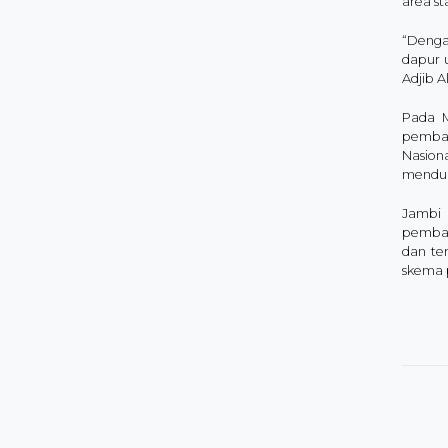
area st
“Denga
dapur 
Adjib 
Pada M
pemban
Nasion
menduk
Jambi 
pemban
dan ter
skema p