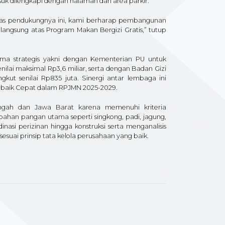
ermasuk dilengkapi dengan halaman dan area parkir.
litas pendukungnya ini, kami berharap pembangunan
ngsung atas Program Makan Bergizi Gratis,” tutup
ma strategis yakni dengan Kementerian PU untuk
ilai maksimal Rp3,6 miliar, serta dengan Badan Gizi
t senilai Rp835 juta. Sinergi antar lembaga ini
erbaik Cepat dalam RPJMN 2025-2029.
Tengah dan Jawa Barat karena memenuhi kriteria
an pangan utama seperti singkong, padi, jagung,
nasi perizinan hingga konstruksi serta menganalisis
suai prinsip tata kelola perusahaan yang baik.