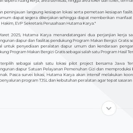
aff seperti ruang kerja, area sterilisasi, hingga area loker dan toilet; t
n peninjauan langsung kesiapan lokasi serta pemetaan kesiapan fasi
umum dapat segera dikerjakan sehingga dapat memberikan manfaat la
Al Hakim, EVP Sekretaris Perusahaan Hutama Karya."
aret 2025, Hutama Karya menandatangani dua perjanjian kerja sa
gunan dapur dan fasilitas pendukung Program Makan Bergizi Gratis sen
al untuk penyediaan peralatan dapur umum dan kendaraan pengangku
ung Program Makan Bergizi Gratis sebagai salah satu Program Hasil T
terpilih sebagai salah satu lokasi pilot project bersama Jawa 
gunan dapur Satuan Pelayanan Pemenuhan Gizi dan memproduksi bah
nak. Pasca survei lokasi, Hutama Karya akan intensif melakukan koordi
enyaluran program TJSL dan kebutuhan peralatan agar tepat sasaran se