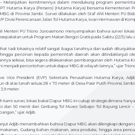
– Melanjutkan komitmennya dalam mendukung program pemerintah
 PT Hutama Karya (Persero) (Hutama Karya) bersama Kementerian Pe
MBG di Provinsi Jambi. Survei dilakukan oleh Staf Ahli Menteri PU 
VP Divisi Perencanaan Jalan Tol Hutama Karya, Iwan Hermawan di Komplek
hli Menteri PU Triono Junoasmono menyampaikan bahwa survei lokasi
esepakatan untuk Program Makan Bergizi Gratis pada Sabtu (22/3) lal
ihat tadi lokasinya relatif sangat bagus tanahnya dan sudah ditunjukka
 hingga perizinan kepada pemerintah daerah akan ditindaklanjuti ol
nannya selesai, bisa segera dilaksanakan pembangunan oleh Hutama 
ni menjadi percontohan untuk dapur MBG di wilayah lainnya,” ujar Trion
ive Vice President (EVP) Sekretaris Perusahaan Hutama Karya, 
n di atas tanah seluas 28 x 70 meter di Desa Pasir Putih Provinsi Jamb
 3,9 meter.
h kami survei, lokasi bakal Dapur MBG ini cukup strategis dimana hanya
bi dan 50 menit dari Gerbang Tol Muaro Sebapo Tol Bayung Lencir 
angan,” ujar Adjib.
lanjut Adjib menambahkan bahwa Dapur MBG akan dilengkapi dengan dua
makanan, Gudang bahan makanan, area produksi, hingga area pencuc