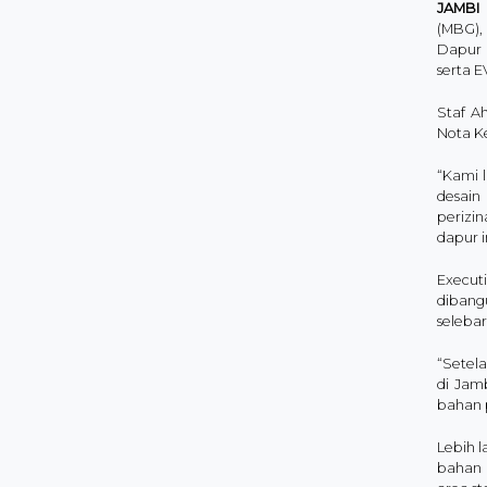
JAMBI
(MBG),
Dapur 
serta E
Staf A
Nota K
“Kami l
desain
perizi
dapur i
Execut
dibangu
selebar
“Setela
di Jam
bahan p
Lebih 
bahan 