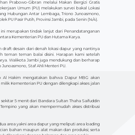
an Prabowo-Gibran melalui Makan Bergizi Gratis
kerjaan Umum (PU) melakukan survei bakal Lokasi
Bidang Hubungan Antar Lembaga, Triono Junoasmono,
 PU Pasir Putih, Provinsi Jambi, pada Senin (14/4).
 ini merupakan tindak lanjut dari Penandatanganan
u antara Kementerian PU dan Hutama Karya.
n draft desain dari denah lokasi dapur yang nantinya
eh teman teman balai disini. Harapan kami setelah
Karya. Walikota Jambi juga mendukung dan berharap
o Junoasmono, Staf Ahli Menteri PU.
Adjib Al Hakim mengatakan bahwa Dapur MBG akan
i milik Kementerian PU dengan dilengkapi akses jalan
 sekitar 5 menit dari Bandara Sultan Thaha Saifuddin
– Tempino yang akan mempermudah akses distribusi
 area yakni area dapur yang meliputi area loading
ian bahan maupun alat makan dan produksi; serta