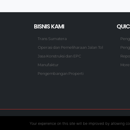
BISNIS KAMI
QUIC
Trans Sumatera
Pen
Operasi dan Pemeliharaan Jalan Tol
Peng
Jasa Konstruksi dan EPC
Repo
Manufaktur
More
Pengembangan Properti
Follow US :
Your experience on this site will be improved by allowing co