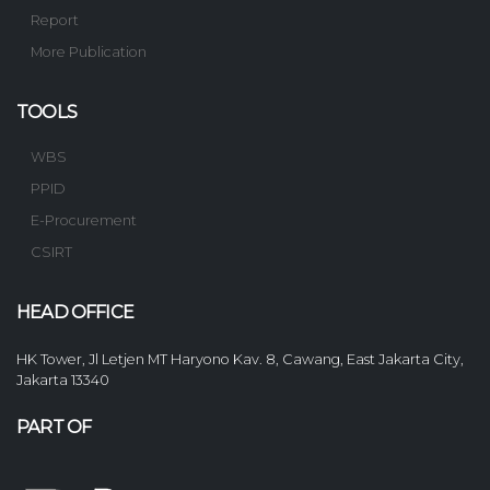
Report
More Publication
TOOLS
WBS
PPID
E-Procurement
CSIRT
HEAD OFFICE
HK Tower, Jl Letjen MT Haryono Kav. 8, Cawang, East Jakarta City,
Jakarta 13340
PART OF