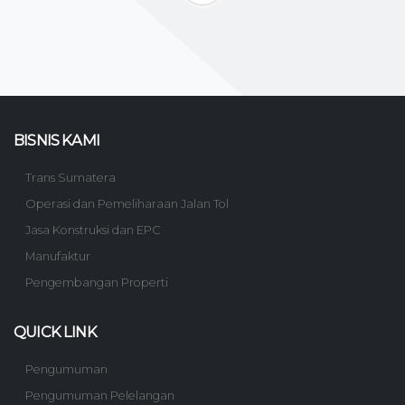
BISNIS KAMI
Trans Sumatera
Operasi dan Pemeliharaan Jalan Tol
Jasa Konstruksi dan EPC
Manufaktur
Pengembangan Properti
QUICK LINK
Pengumuman
Pengumuman Pelelangan