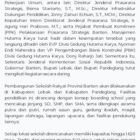
Pekerjaan Umum, antara lain Direktur Jenderal Prasarana
Strategis, Bisma Staniarto, S.T., M.Sc.,; Direktur Infrastruktur
Dukungan Pendidikan, Jonny Zainuri Echsan, S.T., MCM.,; Direktur
Kepatuhan Intern Direktorat Jenderal Prasarana Strategis, Ir.
Agung Hari Prabowo, M.T.,; serta Pejabat Pembuat Komitmen
(PPK) Pelaksanaan Prasarana Strategis Banten. Manajemen
Hutama Karya turut hadir dalam kesempatan tersebut yang
langsung dihadiri oleh EVP Divisi Gedung Hutama Karya, Nyoman
Endi Mahendra dan VP Pengembangan Bisnis Konstruksi (PBK)
Divisi Gedung Hutama Karya, Dony Raharjo Jati. Sementara itu,
Sekretaris Jenderal Kementerian Sosial Republik Indonesia,
Gubernur Banten, Bupati Lebak, dan Bupati Pandeglang turut
mengikuti kegiatan secara daring.
Pembangunan Sekolah Rakyat Provinsi Banten akan dilaksanakan
di Kabupaten Lebak dan Kabupaten Pandeglang. Fasilitas
pendidikan ini dirancang dengan konsep boarding school yang
mencakup jenjang SD, SMP, dan SMA, serta dilengkapi asrama
putra dan putri, rumah susun guru, gedung ibadah, masjid,
lapangan olahraga, lapangan upacara, dan fasilitas pendukung
lainnya.
Setiap lokasi sekolah direncanakan memiliki kapasitas hingga 1.620
siswa. Terdiri dari masing-masing 540 siswa untuk setiap jenjang