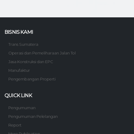
BISNIS KAMI
Trans Sumatera
Operasi dan Pemeliharaan Jalan Tol
Jasa Konstruksi dan EPC
Manufaktur
Pengembangan Properti
QUICK LINK
Pengumuman
Pengumuman Pelelangan
Report
More Publication