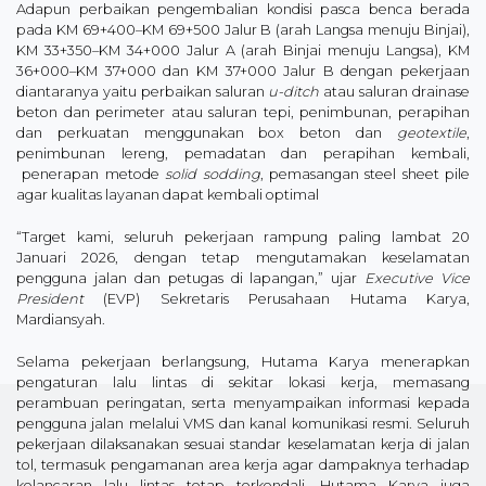
Adapun perbaikan pengembalian kondisi pasca benca berada
pada KM 69+400–KM 69+500 Jalur B (arah Langsa menuju Binjai),
KM 33+350–KM 34+000 Jalur A (arah Binjai menuju Langsa), KM
36+000–KM 37+000 dan KM 37+000 Jalur B dengan pekerjaan
diantaranya yaitu perbaikan saluran
u-ditch
atau saluran drainase
beton dan perimeter atau saluran tepi, penimbunan, perapihan
dan perkuatan menggunakan box beton dan
geotextile
,
penimbunan lereng, pemadatan dan perapihan kembali,
penerapan metode
solid sodding
, pemasangan steel sheet pile
agar kualitas layanan dapat kembali optimal
“Target kami, seluruh pekerjaan rampung paling lambat 20
Januari 2026, dengan tetap mengutamakan keselamatan
pengguna jalan dan petugas di lapangan,” ujar
Executive Vice
President
(EVP) Sekretaris Perusahaan Hutama Karya,
Mardiansyah.
Selama pekerjaan berlangsung, Hutama Karya menerapkan
pengaturan lalu lintas di sekitar lokasi kerja, memasang
perambuan peringatan, serta menyampaikan informasi kepada
pengguna jalan melalui VMS dan kanal komunikasi resmi. Seluruh
pekerjaan dilaksanakan sesuai standar keselamatan kerja di jalan
tol, termasuk pengamanan area kerja agar dampaknya terhadap
kelancaran lalu lintas tetap terkendali. Hutama Karya juga