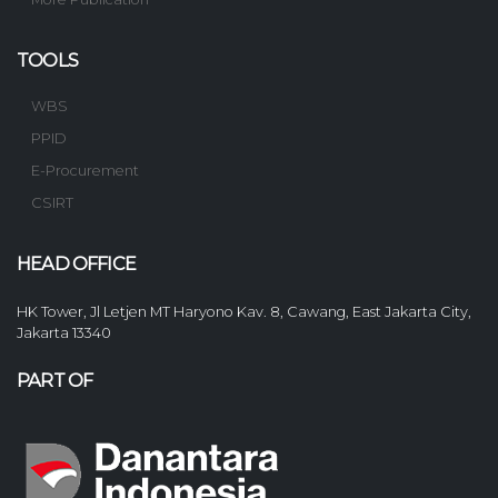
TOOLS
WBS
PPID
E-Procurement
CSIRT
HEAD OFFICE
HK Tower, Jl Letjen MT Haryono Kav. 8, Cawang, East Jakarta City,
Jakarta 13340
PART OF