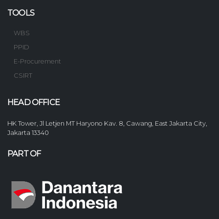
TOOLS
WBS
PPID
E-Procurement
CSIRT
HEAD OFFICE
HK Tower, Jl Letjen MT Haryono Kav. 8, Cawang, East Jakarta City,
Jakarta 13340
PART OF