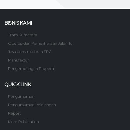
BISNIS KAMI
Trans Sumatera
Operasi dan Pemeliharaan Jalan Tol
Jasa Konstruksi dan EPC
Manufaktur
Pengembangan Properti
QUICK LINK
Pengumuman
Pengumuman Pelelangan
Report
More Publication