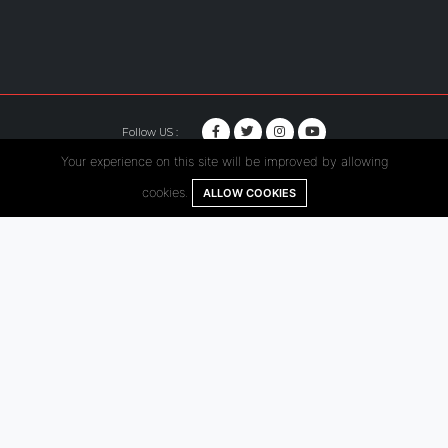
Follow US :
Your experience on this site will be improved by allowing
© Copyright 2020. Hutama Karya All Rights Reserved.
cookies.
ALLOW COOKIES