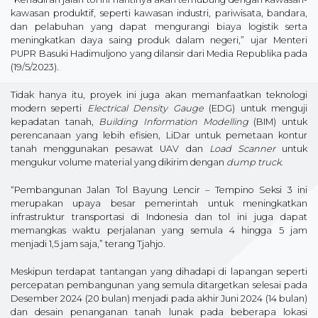
kawasan produktif, seperti kawasan industri, pariwisata, bandara,
dan pelabuhan yang dapat mengurangi biaya logistik serta
meningkatkan daya saing produk dalam negeri,” ujar Menteri
PUPR Basuki Hadimuljono yang dilansir dari Media Republika pada
(19/5/2023).
Tidak hanya itu, proyek ini juga akan memanfaatkan teknologi
modern seperti
Electrical Density Gauge
(EDG) untuk menguji
kepadatan tanah,
Building Information Modelling
(BIM) untuk
perencanaan yang lebih efisien, LiDar untuk pemetaan kontur
tanah menggunakan pesawat UAV dan
Load Scanner
untuk
mengukur volume material yang dikirim dengan
dump truck
.
“Pembangunan Jalan Tol Bayung Lencir – Tempino Seksi 3 ini
merupakan upaya besar pemerintah untuk meningkatkan
infrastruktur transportasi di Indonesia dan tol ini juga dapat
memangkas waktu perjalanan yang semula 4 hingga 5 jam
menjadi 1,5 jam saja,” terang Tjahjo.
Meskipun terdapat tantangan yang dihadapi di lapangan seperti
percepatan pembangunan yang semula ditargetkan selesai pada
Desember 2024 (20 bulan) menjadi pada akhir Juni 2024 (14 bulan)
dan desain penanganan tanah lunak pada beberapa lokasi