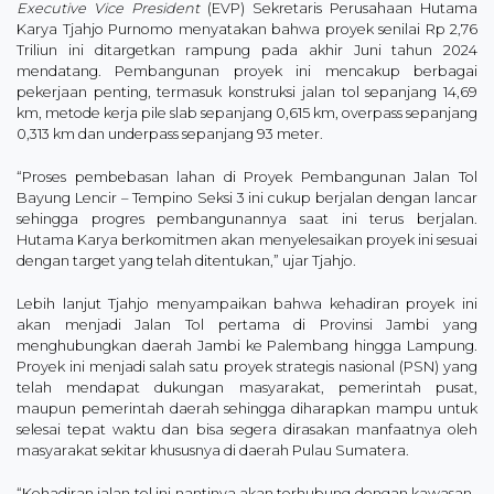
Executive Vice President
(EVP) Sekretaris Perusahaan Hutama
Karya Tjahjo Purnomo menyatakan bahwa proyek senilai Rp 2,76
Triliun ini ditargetkan rampung pada akhir Juni tahun 2024
mendatang. Pembangunan proyek ini mencakup berbagai
pekerjaan penting, termasuk konstruksi jalan tol sepanjang 14,69
km, metode kerja pile slab sepanjang 0,615 km, overpass sepanjang
0,313 km dan underpass sepanjang 93 meter.
“Proses pembebasan lahan di Proyek Pembangunan Jalan Tol
Bayung Lencir – Tempino Seksi 3 ini cukup berjalan dengan lancar
sehingga progres pembangunannya saat ini terus berjalan.
Hutama Karya berkomitmen akan menyelesaikan proyek ini sesuai
dengan target yang telah ditentukan,” ujar Tjahjo.
Lebih lanjut Tjahjo menyampaikan bahwa kehadiran proyek ini
akan menjadi Jalan Tol pertama di Provinsi Jambi yang
menghubungkan daerah Jambi ke Palembang hingga Lampung.
Proyek ini menjadi salah satu proyek strategis nasional (PSN) yang
telah mendapat dukungan masyarakat, pemerintah pusat,
maupun pemerintah daerah sehingga diharapkan mampu untuk
selesai tepat waktu dan bisa segera dirasakan manfaatnya oleh
masyarakat sekitar khususnya di daerah Pulau Sumatera.
“Kehadiran jalan tol ini nantinya akan terhubung dengan kawasan-