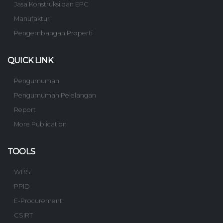
Jasa Konstruksi dan EPC
Manufaktur
Pengembangan Properti
QUICK LINK
Pengumuman
Pengumuman Pelelangan
Report
More Publication
TOOLS
WBS
PPID
E-Procurement
CSIRT