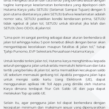
terus mengikuti aturan dan tata tertib yang berlaku sesuai dengan
tagline kampanye keselamatan berkendara yang dipelopori oleh
Hutama Karya yaitu SETUJU (Selamat Sampai Tujuan) dengan 5
poin utama diantaranya yakni SETUJU bahwa keselamatan adalah
nomor satu, SETUJU pastikan kondisi kendaraan prima, SETUJU
tidak ngebut di jalan tol, SETUJU untuk istirahat jika lelah dan
SETUJU Zero ODOL di jalan tol.
“Lima poin ini sangat penting sebagai dasar aturan berkendara di
jalan tol sehingga kalau 5 poin tersebut diikuti dengan benar akan
mengantisipasi kecelakaan maupun fatalitas di jalan tol,” tutup
Tjahjo Purnomo, EVP Sekretaris Perusahaan Hutama Karya.
Untuk kondisi terkini jalan tol, Hutama karya menghimbau kepada
seluruh pengguna jalan untuk selalu mematuhi ketentuan dan tata
tertib yang berlaku di jalan tol, serta memastikan kecukupan saldo
UE sebelum memasuki gerbang tol. Apabila pengguna jalan lupa
untuk mengisi saldo kartu Uang Elektronik (UE), dapat
menggunakan aplikasi HK Toll Apps yang dimiliki oleh Hutama
Karya dimana terdapat fitur Cek Saldo UE dan juga dapat
melakukan Top up saldo UE.
Selain itu, agar pengguna jalan tol dapat berkendara dengan
kecepatan minimum dan maksimum sesuai yang dipersyaratkan