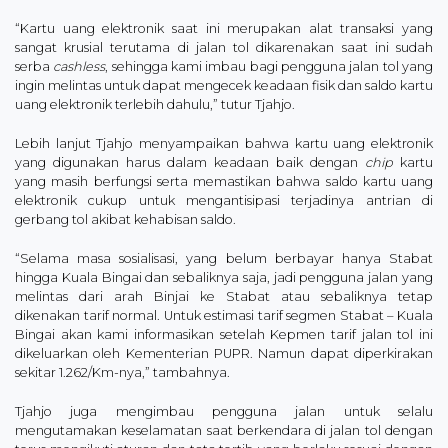
“Kartu uang elektronik saat ini merupakan alat transaksi yang
sangat krusial terutama di jalan tol dikarenakan saat ini sudah
serba
cashless
, sehingga kami imbau bagi pengguna jalan tol yang
ingin melintas untuk dapat mengecek keadaan fisik dan saldo kartu
uang elektronik terlebih dahulu,” tutur Tjahjo.
Lebih lanjut Tjahjo menyampaikan bahwa kartu uang elektronik
yang digunakan harus dalam keadaan baik dengan
chip
kartu
yang masih berfungsi serta memastikan bahwa saldo kartu uang
elektronik cukup untuk mengantisipasi terjadinya antrian di
gerbang tol akibat kehabisan saldo.
“Selama masa sosialisasi, yang belum berbayar hanya Stabat
hingga Kuala Bingai dan sebaliknya saja, jadi pengguna jalan yang
melintas dari arah Binjai ke Stabat atau sebaliknya tetap
dikenakan tarif normal. Untuk estimasi tarif segmen Stabat – Kuala
Bingai akan kami informasikan setelah Kepmen tarif jalan tol ini
dikeluarkan oleh Kementerian PUPR. Namun dapat diperkirakan
sekitar 1.262/Km-nya,” tambahnya.
Tjahjo juga mengimbau pengguna jalan untuk selalu
mengutamakan keselamatan saat berkendara di jalan tol dengan