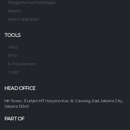
Pengumuman Pelelangan
Report
More Publication
TOOLS
WBS
PPID
E-Procurement
CSIRT
HEAD OFFICE
HK Tower, Jl Letjen MT Haryono Kav. 8, Cawang, East Jakarta City,
Jakarta 13340
PART OF