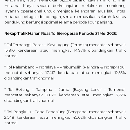
kendaraan, atau meningkat 31,25% dibandingkan trafik normal.
Hutama Karya secara berkelanjutan melakukan monitoring
layanan operasional untuk menjaga kelancaran arus lalu lintas,
kesiapan petugas di lapangan, serta memastikan seluruh fasilitas
pendukung berfungsi optimal selama periode libur panjang.
Rekap Trafik Harian Ruas Tol Beroperasi Periode 31 Mei 2026:
* Tol Terbanggi Besar – Kayu Agung (Terpeka) mencatat sebanyak
15.810 kendaraan atau meningkat 14,97% dibandingkan trafik
normal.
* Tol Palembang – Indralaya – Prabumulih (Palindra & Indraprabu)
mencatat sebanyak 17.417 kendaraan atau meningkat 12,33%
dibandingkan trafik normal.
* Tol Betung – Tempino – Jambi (Bayung Lencir – Tempino)
mencatat sebanyak 8.020 kendaraan atau meningkat 5,72%
dibandingkan trafik normal.
* Tol Bengkulu – Taba Penanjung (Bengtaba) mencatat sebanyak
2.548 kendaraan atau meningkat 45,02% dibandingkan trafik
normal.