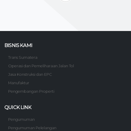
BISNIS KAMI
Trans Sumatera
Operasi dan Pemeliharaan Jalan Tol
Jasa Konstruksi dan EPC
Manufaktur
Pengembangan Properti
QUICK LINK
Pengumuman
Pengumuman Pelelangan