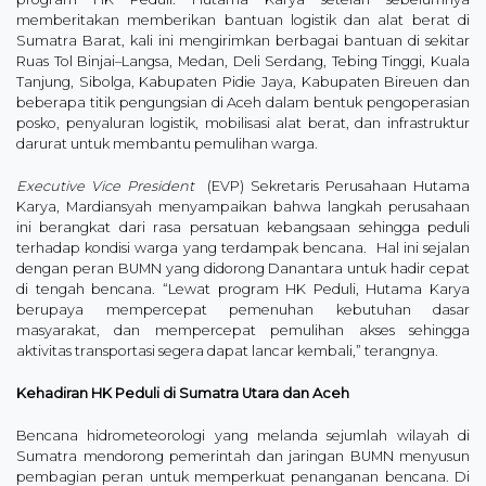
memberitakan memberikan bantuan logistik dan alat berat di
Sumatra Barat, kali ini mengirimkan berbagai bantuan di sekitar
Ruas Tol Binjai–Langsa, Medan, Deli Serdang, Tebing Tinggi, Kuala
Tanjung, Sibolga, Kabupaten Pidie Jaya, Kabupaten Bireuen dan
beberapa titik pengungsian di Aceh dalam bentuk pengoperasian
posko, penyaluran logistik, mobilisasi alat berat, dan infrastruktur
darurat untuk membantu pemulihan warga.
Executive Vice President
(EVP) Sekretaris Perusahaan Hutama
Karya, Mardiansyah menyampaikan bahwa langkah perusahaan
ini berangkat dari rasa persatuan kebangsaan sehingga peduli
terhadap kondisi warga yang terdampak bencana. Hal ini sejalan
dengan peran BUMN yang didorong Danantara untuk hadir cepat
di tengah bencana. “Lewat program HK Peduli, Hutama Karya
berupaya mempercepat pemenuhan kebutuhan dasar
masyarakat, dan mempercepat pemulihan akses sehingga
aktivitas transportasi segera dapat lancar kembali,” terangnya.
Kehadiran HK Peduli di Sumatra Utara dan Aceh
Bencana hidrometeorologi yang melanda sejumlah wilayah di
Sumatra mendorong pemerintah dan jaringan BUMN menyusun
pembagian peran untuk memperkuat penanganan bencana. Di