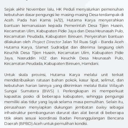
Sejak akhir November lalu, HK Peduli menyalurkan pemenuhan
kebutuhan dasar pengungsi ke masing-masing Desa terdampak di
Aceh. Pada hari Kamis (4/12), Hutama Karya menyerahkan
bantuan kemanusiaan kepada Pemerintah Desa Tijien Husein,
Kecamatan Ulim, Kabupaten Pidie Jaya dan Desa Meunasah Pulo,
Kecamatan Peudada, Kabupaten Bireuen. Penyerahan bantuan
dilakukan oleh
Project Director
Jalan Tol Ruas Sigli – Banda Aceh
Hutama Karya, Slamet Sudradjat dan diterima langsung oleh
Keuchik Desa Tijien Husein, Kecamatan Ulim, Kabupaten Pidie
Jaya, Nasruddin HJZ dan Keuchik Desa Meunasah Pulo,
Kecamatan Peudada, Kabupaten Bireuen, Hamdani.
Untuk skala provinsi, Hutama Karya melalui unit terkait
mendistribusikan ratusan bahan pokok, kasur lipat, selimut, dan
kebutuhan harian lainnya yang dikirimkan melalui Balai Wilayah
Sungai Sumatera (BWS) I. Perlengkapan ini memperkuat
kapasitas posko di beberapa kabupaten, sehingga pengungsi
memiliki alas tidur yang layak selama masa pemulihan. Selain itu,
perusahaan menyiapkan dukungan jembatan
bailey
sebagai
infrastruktur pembangunan darurat dan alat berat di beberapa
titik akses sesuai koordinasi Badan Penanggulangan Bencana
Daerah (BPBD) Aceh untuk pemulihan kondisi.