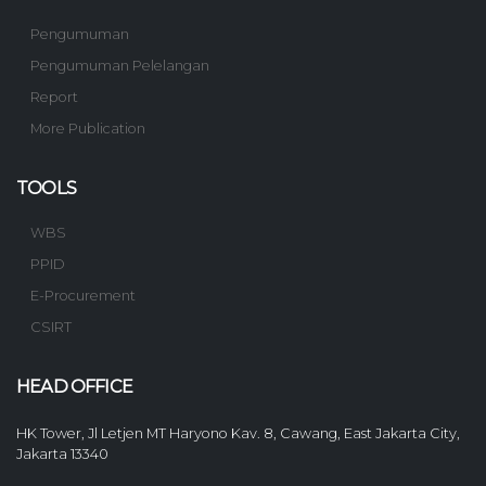
Pengumuman
Pengumuman Pelelangan
Report
More Publication
TOOLS
WBS
PPID
E-Procurement
CSIRT
HEAD OFFICE
HK Tower, Jl Letjen MT Haryono Kav. 8, Cawang, East Jakarta City,
Jakarta 13340