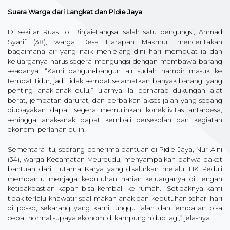
Suara Warga dari Langkat dan Pidie Jaya
Di sekitar Ruas Tol Binjai–Langsa, salah satu pengungsi, Ahmad
Syarif (38), warga Desa Harapan Makmur, menceritakan
bagaimana air yang naik menjelang dini hari membuat ia dan
keluarganya harus segera mengungsi dengan membawa barang
seadanya. “Kami bangun‑bangun air sudah hampir masuk ke
tempat tidur, jadi tidak sempat selamatkan banyak barang, yang
penting anak‑anak dulu,” ujarnya. Ia berharap dukungan alat
berat, jembatan darurat, dan perbaikan akses jalan yang sedang
diupayakan dapat segera memulihkan konektivitas antardesa,
sehingga anak‑anak dapat kembali bersekolah dan kegiatan
ekonomi perlahan pulih.
Sementara itu, seorang penerima bantuan di Pidie Jaya, Nur Aini
(34), warga Kecamatan Meureudu, menyampaikan bahwa paket
bantuan dari Hutama Karya yang disalurkan melalui HK Peduli
membantu menjaga kebutuhan harian keluarganya di tengah
ketidakpastian kapan bisa kembali ke rumah. “Setidaknya kami
tidak terlalu khawatir soal makan anak dan kebutuhan sehari‑hari
di posko, sekarang yang kami tunggu jalan dan jembatan bisa
cepat normal supaya ekonomi di kampung hidup lagi,” jelasnya.