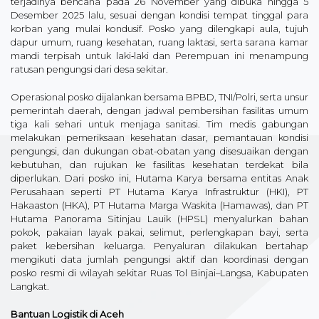
terjadinya bencana pada 26 November yang dibuka hingga 5
Desember 2025 lalu, sesuai dengan kondisi tempat tinggal para
korban yang mulai kondusif. Posko yang dilengkapi aula, tujuh
dapur umum, ruang kesehatan, ruang laktasi, serta sarana kamar
mandi terpisah untuk laki‑laki dan Perempuan ini menampung
ratusan pengungsi dari desa sekitar.
Operasional posko dijalankan bersama BPBD, TNI/Polri, serta unsur
pemerintah daerah, dengan jadwal pembersihan fasilitas umum
tiga kali sehari untuk menjaga sanitasi. Tim medis gabungan
melakukan pemeriksaan kesehatan dasar, pemantauan kondisi
pengungsi, dan dukungan obat-obatan yang disesuaikan dengan
kebutuhan, dan rujukan ke fasilitas kesehatan terdekat bila
diperlukan. Dari posko ini, Hutama Karya bersama entitas Anak
Perusahaan seperti PT Hutama Karya Infrastruktur (HKI), PT
Hakaaston (HKA), PT Hutama Marga Waskita (Hamawas), dan PT
Hutama Panorama Sitinjau Lauik (HPSL) menyalurkan bahan
pokok, pakaian layak pakai, selimut, perlengkapan bayi, serta
paket kebersihan keluarga. Penyaluran dilakukan bertahap
mengikuti data jumlah pengungsi aktif dan koordinasi dengan
posko resmi di wilayah sekitar Ruas Tol Binjai–Langsa, Kabupaten
Langkat.
Bantuan Logistik di Aceh