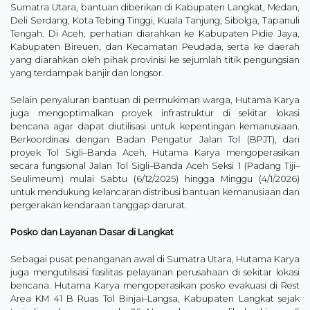
Sumatra Utara, bantuan diberikan di Kabupaten Langkat, Medan,
Deli Serdang, Kota Tebing Tinggi, Kuala Tanjung, Sibolga, Tapanuli
Tengah. Di Aceh, perhatian diarahkan ke Kabupaten Pidie Jaya,
Kabupaten Bireuen, dan Kecamatan Peudada, serta ke daerah
yang diarahkan oleh pihak provinisi ke sejumlah titik pengungsian
yang terdampak banjir dan longsor.
Selain penyaluran bantuan di permukiman warga, Hutama Karya
juga mengoptimalkan proyek infrastruktur di sekitar lokasi
bencana agar dapat diutilisasi untuk kepentingan kemanusiaan.
Berkoordinasi dengan Badan Pengatur Jalan Tol (BPJT), dari
proyek Tol Sigli–Banda Aceh, Hutama Karya mengoperasikan
secara fungsional Jalan Tol Sigli–Banda Aceh Seksi 1 (Padang Tiji–
Seulimeum) mulai Sabtu (6/12/2025) hingga Minggu (4/1/2026)
untuk mendukung kelancaran distribusi bantuan kemanusiaan dan
pergerakan kendaraan tanggap darurat.
Posko dan Layanan Dasar di Langkat
Sebagai pusat penanganan awal di Sumatra Utara, Hutama Karya
juga mengutilisasi fasilitas pelayanan perusahaan di sekitar lokasi
bencana. Hutama Karya mengoperasikan posko evakuasi di Rest
Area KM 41 B Ruas Tol Binjai–Langsa, Kabupaten Langkat sejak