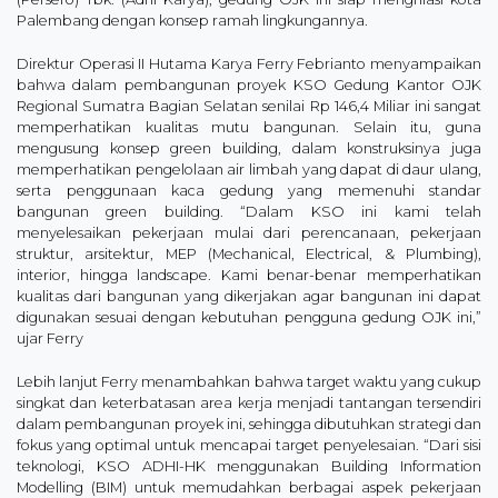
Palembang dengan konsep ramah lingkungannya.
Direktur Operasi II Hutama Karya Ferry Febrianto menyampaikan
bahwa dalam pembangunan proyek KSO Gedung Kantor OJK
Regional Sumatra Bagian Selatan senilai Rp 146,4 Miliar ini sangat
memperhatikan kualitas mutu bangunan. Selain itu, guna
mengusung konsep green building, dalam konstruksinya juga
memperhatikan pengelolaan air limbah yang dapat di daur ulang,
serta penggunaan kaca gedung yang memenuhi standar
bangunan green building. “Dalam KSO ini kami telah
menyelesaikan pekerjaan mulai dari perencanaan, pekerjaan
struktur, arsitektur, MEP (Mechanical, Electrical, & Plumbing),
interior, hingga landscape. Kami benar-benar memperhatikan
kualitas dari bangunan yang dikerjakan agar bangunan ini dapat
digunakan sesuai dengan kebutuhan pengguna gedung OJK ini,”
ujar Ferry
Lebih lanjut Ferry menambahkan bahwa target waktu yang cukup
singkat dan keterbatasan area kerja menjadi tantangan tersendiri
dalam pembangunan proyek ini, sehingga dibutuhkan strategi dan
fokus yang optimal untuk mencapai target penyelesaian. “Dari sisi
teknologi, KSO ADHI-HK menggunakan Building Information
Modelling (BIM) untuk memudahkan berbagai aspek pekerjaan