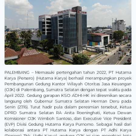
PALEMBANG – Memasuki pertengahan tahun 2022, PT Hutama
Karya (Persero) (Hutama Karya) berhasil merampungkan proyek
Pembangunan Gedung Kantor Wilayah Otoritas Jasa Keuangan
(OJK) di Palembang, Sumatra Selatan dengan tepat waktu pada
April 2022. Gedung garapan KSO ADHI-HK ini diresmikan secara
langsung oleh Gubernur Sumatra Selatan Herman Deru pada
Senin (27/6). Turut hadir pula dalam peresmian tersebut, Ketua
DPRD Sumatra Selatan RA Anita Roeninghati, Ketua Dewan
Komisioner OJK Wimboh Santoso, dan Executive Vice President
(EVP) Divisi Gedung Hutama Karya Purnomo. Sebagai hasil dari
kolaborasi antara PT Hutama Karya dengan PT Adhi Karya
(Persero) Tbk. (Adhi Karya), gedung OJK ini siap menghiasi kota