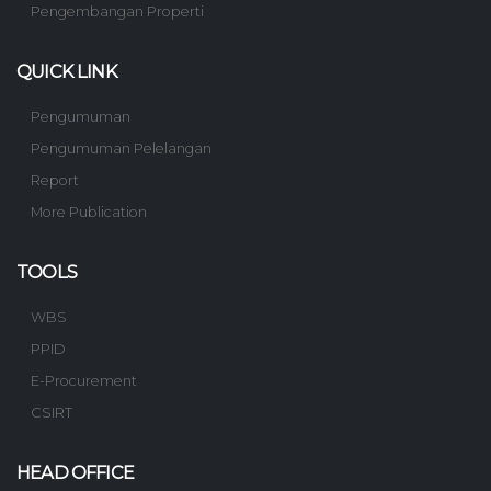
Pengembangan Properti
QUICK LINK
Pengumuman
Pengumuman Pelelangan
Report
More Publication
TOOLS
WBS
PPID
E-Procurement
CSIRT
HEAD OFFICE