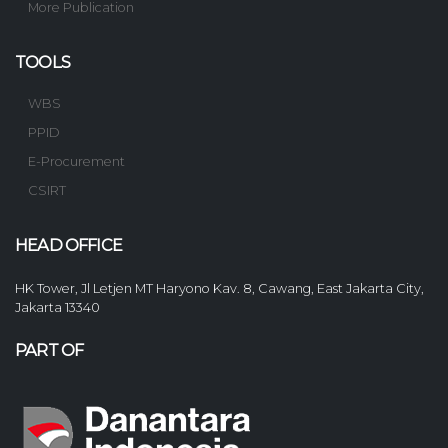
More Publication
TOOLS
WBS
PPID
E-Procurement
CSIRT
HEAD OFFICE
HK Tower, Jl Letjen MT Haryono Kav. 8, Cawang, East Jakarta City,
Jakarta 13340
PART OF