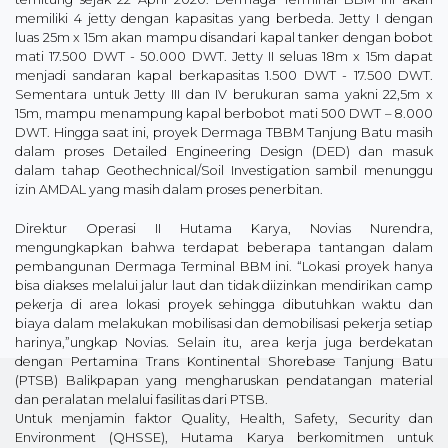
memiliki 4 jetty dengan kapasitas yang berbeda. Jetty I dengan
luas 25m x 15m akan mampu disandari kapal tanker dengan bobot
mati 17.500 DWT - 50.000 DWT. Jetty II seluas 18m x 15m dapat
menjadi sandaran kapal berkapasitas 1.500 DWT - 17.500 DWT.
Sementara untuk Jetty III dan IV berukuran sama yakni 22,5m x
15m, mampu menampung kapal berbobot mati 500 DWT – 8.000
DWT. Hingga saat ini, proyek Dermaga TBBM Tanjung Batu masih
dalam proses Detailed Engineering Design (DED) dan masuk
dalam tahap Geothechnical/Soil Investigation sambil menunggu
izin AMDAL yang masih dalam proses penerbitan.
Direktur Operasi II Hutama Karya, Novias Nurendra,
mengungkapkan bahwa terdapat beberapa tantangan dalam
pembangunan Dermaga Terminal BBM ini. “Lokasi proyek hanya
bisa diakses melalui jalur laut dan tidak diizinkan mendirikan camp
pekerja di area lokasi proyek sehingga dibutuhkan waktu dan
biaya dalam melakukan mobilisasi dan demobilisasi pekerja setiap
harinya,”ungkap Novias. Selain itu, area kerja juga berdekatan
dengan Pertamina Trans Kontinental Shorebase Tanjung Batu
(PTSB) Balikpapan yang mengharuskan pendatangan material
dan peralatan melalui fasilitas dari PTSB.
Untuk menjamin faktor Quality, Health, Safety, Security dan
Environment (QHSSE), Hutama Karya berkomitmen untuk