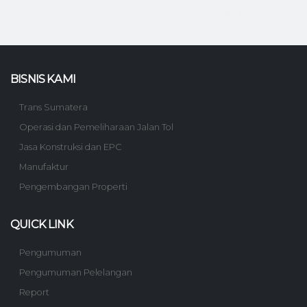
BISNIS KAMI
Trans Sumatera
Operasi dan Pemeliharaan Jalan Tol
Jasa Konstruksi dan EPC
Manufaktur
Pengembangan Properti
QUICK LINK
Pengumuman
Pengumuman Pelelangan
Report