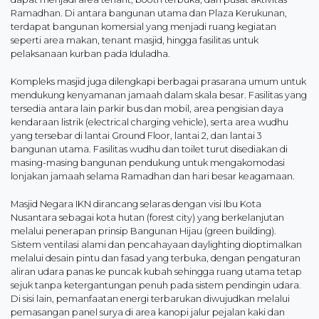
Ramadhan. Di antara bangunan utama dan Plaza Kerukunan,
terdapat bangunan komersial yang menjadi ruang kegiatan
seperti area makan, tenant masjid, hingga fasilitas untuk
pelaksanaan kurban pada Iduladha.
Kompleks masjid juga dilengkapi berbagai prasarana umum untuk
mendukung kenyamanan jamaah dalam skala besar. Fasilitas yang
tersedia antara lain parkir bus dan mobil, area pengisian daya
kendaraan listrik (electrical charging vehicle), serta area wudhu
yang tersebar di lantai Ground Floor, lantai 2, dan lantai 3
bangunan utama. Fasilitas wudhu dan toilet turut disediakan di
masing-masing bangunan pendukung untuk mengakomodasi
lonjakan jamaah selama Ramadhan dan hari besar keagamaan.
Masjid Negara IKN dirancang selaras dengan visi Ibu Kota
Nusantara sebagai kota hutan (forest city) yang berkelanjutan
melalui penerapan prinsip Bangunan Hijau (green building).
Sistem ventilasi alami dan pencahayaan daylighting dioptimalkan
melalui desain pintu dan fasad yang terbuka, dengan pengaturan
aliran udara panas ke puncak kubah sehingga ruang utama tetap
sejuk tanpa ketergantungan penuh pada sistem pendingin udara.
Di sisi lain, pemanfaatan energi terbarukan diwujudkan melalui
pemasangan panel surya di area kanopi jalur pejalan kaki dan