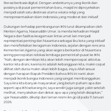
literasi berbasis digital. Dengan arsitekturnya yang ikonik dan
posisinya di pusat pemerintahan baru, masjid ini diproyeksikan
menjadi salah satu destinasi utama wisata religi yang
merepresentasikan Islam Indonesia yang moderat dan inklusif.
Dukungan terhadap pembangunan IKN turut disampaikan oleh
Menteri Agama, Nasaruddin Umar. Ia menilai kehadiran Masjid
Negara dan fasilitas keagamaan lintas umat lain menjadi
representasi penting dari Nusantara sebagai ibu kota yang inklusif
dan merefleksikan keragaman Indonesia, sejalan dengan rencana
Kementerian Agama yang akan segera berkantor di Nusantara
seiring percepatan relokasi lembaga pemerintah pusat ke IKN.
“Nah, dengan demikian kita akan lebih mempercepat aktivitas
kantor kita di sini, karena ini adalah kebanggaan kita, makin cepat
dilihat oleh dunia makin akan lebih bagus, insya Allah sesuai
dengan harapan Bapak Presiden bahwa IKN ini nanti akan
menjadi ikonik bangsa Indonesia yang sangat membanggakan.
Saya kira kita banyak masyarakat yang belum paham apa dan
seperti apa IKN sekarang ini, saya sendiri juga sangat yakin setelah
melihat, menyaksikan dari dekat apa-apa yang telah disiapkan,”
ujar Nasaruddin, dikutip dari laman resmi ikn.go.id pada 11 Januari
2026.