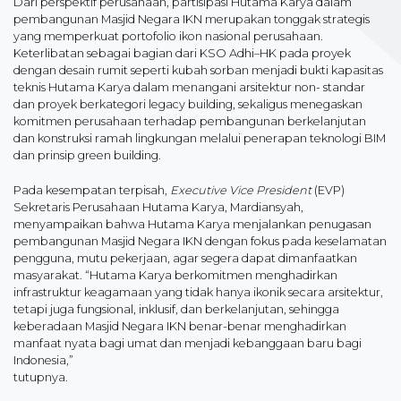
Dari perspektif perusahaan, partisipasi Hutama Karya dalam
pembangunan Masjid Negara IKN merupakan tonggak strategis
yang memperkuat portofolio ikon nasional perusahaan.
Keterlibatan sebagai bagian dari KSO Adhi–HK pada proyek
dengan desain rumit seperti kubah sorban menjadi bukti kapasitas
teknis Hutama Karya dalam menangani arsitektur non- standar
dan proyek berkategori legacy building, sekaligus menegaskan
komitmen perusahaan terhadap pembangunan berkelanjutan
dan konstruksi ramah lingkungan melalui penerapan teknologi BIM
dan prinsip green building.
Pada kesempatan terpisah,
Executive Vice President
(EVP)
Sekretaris Perusahaan Hutama Karya, Mardiansyah,
menyampaikan bahwa Hutama Karya menjalankan penugasan
pembangunan Masjid Negara IKN dengan fokus pada keselamatan
pengguna, mutu pekerjaan, agar segera dapat dimanfaatkan
masyarakat. “Hutama Karya berkomitmen menghadirkan
infrastruktur keagamaan yang tidak hanya ikonik secara arsitektur,
tetapi juga fungsional, inklusif, dan berkelanjutan, sehingga
keberadaan Masjid Negara IKN benar-benar menghadirkan
manfaat nyata bagi umat dan menjadi kebanggaan baru bagi
Indonesia,”
tutupnya.