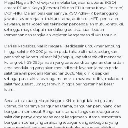
Masjid Negara IKN dikerjakan melalui kerja sama operasi (KSO)
antara PT Adhi Karya (Persero) Tbk dan PT Hutama Karya (Persero)
(Adhi–HK) . Dalam pelaksanaannya, KSO Adhi–HK bertanggung
jawab atas pekerjaan struktur utama, arsitektur, MEP, penataan
kawasan, serta koordinasi teknis dan pengendalian mutu konstruksi,
sehingga masjid dapat mendukung pelaksanaan ibadah
Ramadhan dan rangkaian kegiatan keagamaan di IKN tahun ini.
Dari sisi kapasitas, Masjid Negara IKN didesain untuk menampung
hingga sekitar 60.000 jamaah pada tahap ultimate, sedangkan
pada tahap konstruksi saat ini (tahap 1), kapasitas efektif mencapai
kurang lebih 29.095 jamaah yang tersebar di bangunan utama dan
area pendukung yang akan menjadi basis layanan jamaah pada
salat tarawih perdana Ramadhan 2026. Masjid ini disiapkan
sebagai pusat aktivitas keagamaan skala nasional di IKN, mulai dari
salat fardu, salat Jumat, tarawih, hingga peringatan hari besar
Islam.
Secara tata ruang, Masjid Negara IKN terbagi dalam tiga zona
utama, diantaranya bangunan utama, bangunan penunjang, dan
bangunan komersial. Bangunan utama difungsikan sebagai area
salat dan penyelenggaraan acara keagamaan utama, sementara
bangunan penunjang dirancang sebagai ruang serbaguna yang
dapat menjadi area tenant, booth terbuka, dan pusat aktivitas