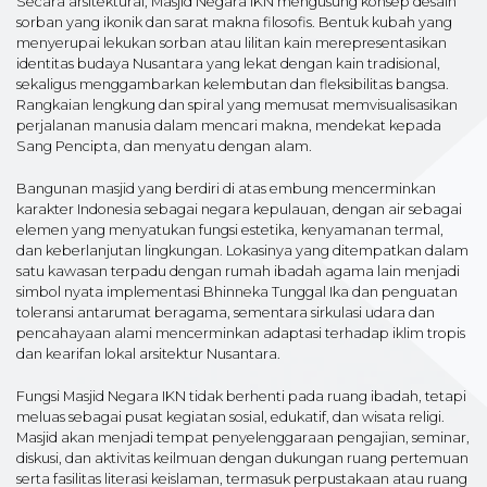
Secara arsitektural, Masjid Negara IKN mengusung konsep desain
sorban yang ikonik dan sarat makna filosofis. Bentuk kubah yang
menyerupai lekukan sorban atau lilitan kain merepresentasikan
identitas budaya Nusantara yang lekat dengan kain tradisional,
sekaligus menggambarkan kelembutan dan fleksibilitas bangsa.
Rangkaian lengkung dan spiral yang memusat memvisualisasikan
perjalanan manusia dalam mencari makna, mendekat kepada
Sang Pencipta, dan menyatu dengan alam.
Bangunan masjid yang berdiri di atas embung mencerminkan
karakter Indonesia sebagai negara kepulauan, dengan air sebagai
elemen yang menyatukan fungsi estetika, kenyamanan termal,
dan keberlanjutan lingkungan. Lokasinya yang ditempatkan dalam
satu kawasan terpadu dengan rumah ibadah agama lain menjadi
simbol nyata implementasi Bhinneka Tunggal Ika dan penguatan
toleransi antarumat beragama, sementara sirkulasi udara dan
pencahayaan alami mencerminkan adaptasi terhadap iklim tropis
dan kearifan lokal arsitektur Nusantara.
Fungsi Masjid Negara IKN tidak berhenti pada ruang ibadah, tetapi
meluas sebagai pusat kegiatan sosial, edukatif, dan wisata religi.
Masjid akan menjadi tempat penyelenggaraan pengajian, seminar,
diskusi, dan aktivitas keilmuan dengan dukungan ruang pertemuan
serta fasilitas literasi keislaman, termasuk perpustakaan atau ruang