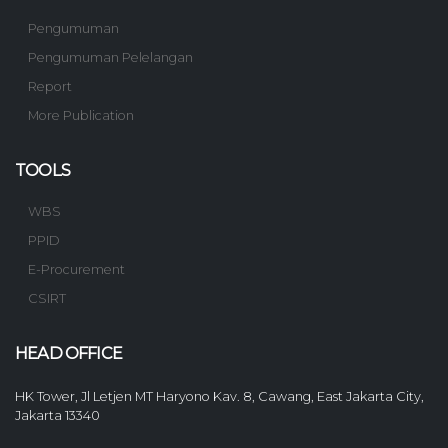
Pengumuman
Pengumuman Pelelangan
Report
More Publication
TOOLS
WBS
PPID
E-Procurement
CSIRT
HEAD OFFICE
HK Tower, Jl Letjen MT Haryono Kav. 8, Cawang, East Jakarta City,
Jakarta 13340