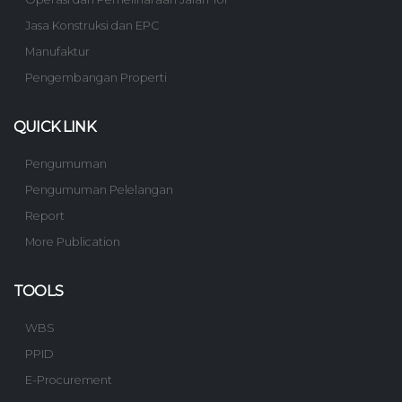
Jasa Konstruksi dan EPC
Manufaktur
Pengembangan Properti
QUICK LINK
Pengumuman
Pengumuman Pelelangan
Report
More Publication
TOOLS
WBS
PPID
E-Procurement