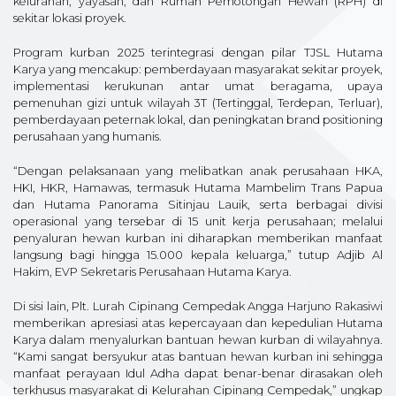
kelurahan, yayasan, dan Rumah Pemotongan Hewan (RPH) di
sekitar lokasi proyek.
Program kurban 2025 terintegrasi dengan pilar TJSL Hutama
Karya yang mencakup: pemberdayaan masyarakat sekitar proyek,
implementasi kerukunan antar umat beragama, upaya
pemenuhan gizi untuk wilayah 3T (Tertinggal, Terdepan, Terluar),
pemberdayaan peternak lokal, dan peningkatan brand positioning
perusahaan yang humanis.
“Dengan pelaksanaan yang melibatkan anak perusahaan HKA,
HKI, HKR, Hamawas, termasuk Hutama Mambelim Trans Papua
dan Hutama Panorama Sitinjau Lauik, serta berbagai divisi
operasional yang tersebar di 15 unit kerja perusahaan; melalui
penyaluran hewan kurban ini diharapkan memberikan manfaat
langsung bagi hingga 15.000 kepala keluarga,” tutup Adjib Al
Hakim, EVP Sekretaris Perusahaan Hutama Karya.
Di sisi lain, Plt. Lurah Cipinang Cempedak Angga Harjuno Rakasiwi
memberikan apresiasi atas kepercayaan dan kepedulian Hutama
Karya dalam menyalurkan bantuan hewan kurban di wilayahnya.
“Kami sangat bersyukur atas bantuan hewan kurban ini sehingga
manfaat perayaan Idul Adha dapat benar-benar dirasakan oleh
terkhusus masyarakat di Kelurahan Cipinang Cempedak,” ungkap