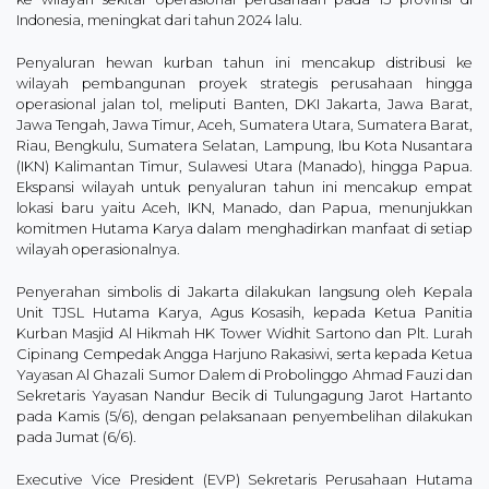
Indonesia, meningkat dari tahun 2024 lalu.
Penyaluran hewan kurban tahun ini mencakup distribusi ke
wilayah pembangunan proyek strategis perusahaan hingga
operasional jalan tol, meliputi Banten, DKI Jakarta, Jawa Barat,
Jawa Tengah, Jawa Timur, Aceh, Sumatera Utara, Sumatera Barat,
Riau, Bengkulu, Sumatera Selatan, Lampung, Ibu Kota Nusantara
(IKN) Kalimantan Timur, Sulawesi Utara (Manado), hingga Papua.
Ekspansi wilayah untuk penyaluran tahun ini mencakup empat
lokasi baru yaitu Aceh, IKN, Manado, dan Papua, menunjukkan
komitmen Hutama Karya dalam menghadirkan manfaat di setiap
wilayah operasionalnya.
Penyerahan simbolis di Jakarta dilakukan langsung oleh Kepala
Unit TJSL Hutama Karya, Agus Kosasih, kepada Ketua Panitia
Kurban Masjid Al Hikmah HK Tower Widhit Sartono dan Plt. Lurah
Cipinang Cempedak Angga Harjuno Rakasiwi, serta kepada Ketua
Yayasan Al Ghazali Sumor Dalem di Probolinggo Ahmad Fauzi dan
Sekretaris Yayasan Nandur Becik di Tulungagung Jarot Hartanto
pada Kamis (5/6), dengan pelaksanaan penyembelihan dilakukan
pada Jumat (6/6).
Executive Vice President (EVP) Sekretaris Perusahaan Hutama