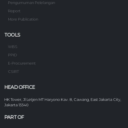
Pengumuman Pelelangan
Report
More Publication
TOOLS
WBS
PPID
E-Procurement
CSIRT
HEAD OFFICE
HK Tower, Jl Letjen MT Haryono Kav. 8, Cawang, East Jakarta City,
Jakarta 13340
PART OF