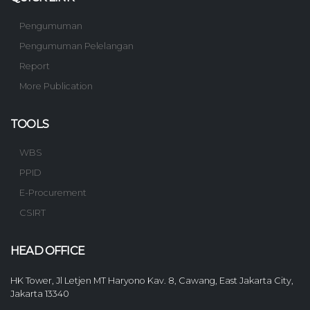
Pengumuman
Pengumuman Pelelangan
Report
More Publication
TOOLS
WBS
PPID
E-Procurement
CSIRT
HEAD OFFICE
HK Tower, Jl Letjen MT Haryono Kav. 8, Cawang, East Jakarta City,
Jakarta 13340