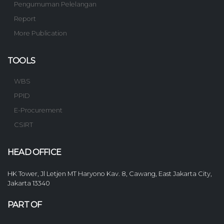
Pengumuman Pelelangan
Report
More Publication
TOOLS
WBS
PPID
E-Procurement
CSIRT
HEAD OFFICE
HK Tower, Jl Letjen MT Haryono Kav. 8, Cawang, East Jakarta City,
Jakarta 13340
PART OF