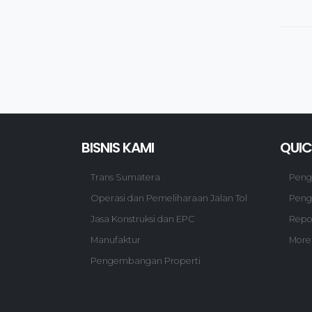
BISNIS KAMI
QUIC
Trans Sumatera
Pen
Operasi dan Pemeliharaan Jalan Tol
Peng
Jasa Konstruksi dan EPC
Repo
Manufaktur
More
Pengembangan Properti