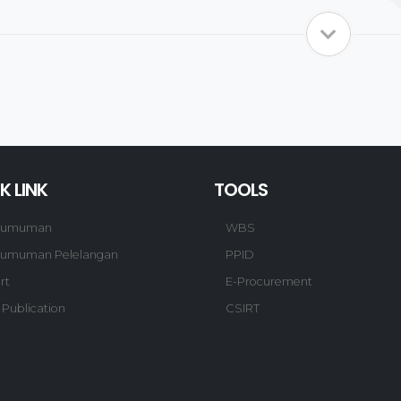
K LINK
TOOLS
gumuman
WBS
umuman Pelelangan
PPID
rt
E-Procurement
 Publication
CSIRT