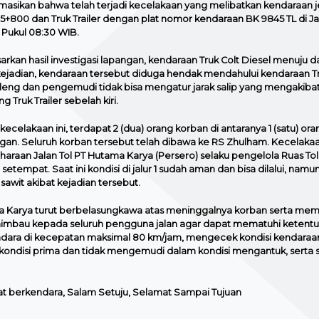
rmasikan bahwa telah terjadi kecelakaan yang melibatkan kendaraan j
5+800 dan Truk Trailer dengan plat nomor kendaraan BK 9845 TL di Jalu
 Pukul 08:30 WIB.
arkan hasil investigasi lapangan, kendaraan Truk Colt Diesel menuju d
 kejadian, kendaraan tersebut diduga hendak mendahului kendaraan 
oleng dan pengemudi tidak bisa mengatur jarak salip yang mengakibat
g Truk Trailer sebelah kiri.
ecelakaan ini, terdapat 2 (dua) orang korban di antaranya 1 (satu) o
ngan. Seluruh korban tersebut telah dibawa ke RS Zhulham. Kecelakaan 
haraan Jalan Tol PT Hutama Karya (Persero) selaku pengelola Ruas Tol
setempat. Saat ini kondisi di jalur 1 sudah aman dan bisa dilalui, namu
sawit akibat kejadian tersebut.
 Karya turut berbelasungkawa atas meninggalnya korban serta memi
mbau kepada seluruh pengguna jalan agar dapat mematuhi ketentuan da
dara di kecepatan maksimal 80 km/jam, mengecek kondisi kendar
kondisi prima dan tidak mengemudi dalam kondisi mengantuk, serta
t berkendara, Salam Setuju, Selamat Sampai Tujuan