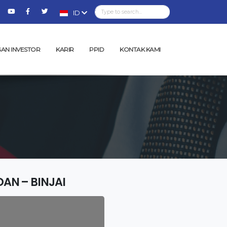
ID
AN INVESTOR
KARIR
PPID
KONTAK KAMI
DAN – BINJAI