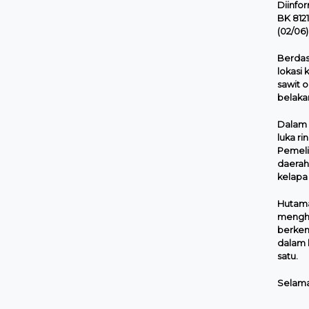
Diinfo
BK 8121
(02/06)
Berdas
lokasi
sawit 
belakan
Dalam k
luka ri
Pemeli
daerah 
kelapa 
Hutama
menghi
berken
dalam 
satu.
Selama