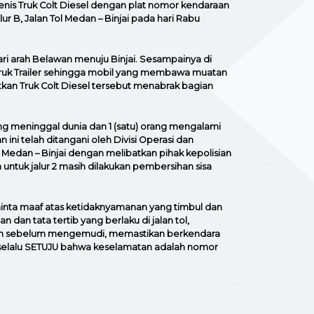
enis Truk Colt Diesel dengan plat nomor kendaraan
r B, Jalan Tol Medan – Binjai pada hari Rabu
ari arah Belawan menuju Binjai. Sesampainya di
Truk Trailer sehingga mobil yang membawa muatan
kan Truk Colt Diesel tersebut menabrak bagian
rang meninggal dunia dan 1 (satu) orang mengalami
ini telah ditangani oleh Divisi Operasi dan
 Medan – Binjai dengan melibatkan pihak kepolisian
n untuk jalur 2 masih dilakukan pembersihan sisa
nta maaf atas ketidaknyamanan yang timbul dan
n tata tertib yang berlaku di jalan tol,
aan sebelum mengemudi, memastikan berkendara
 selalu SETUJU bahwa keselamatan adalah nomor