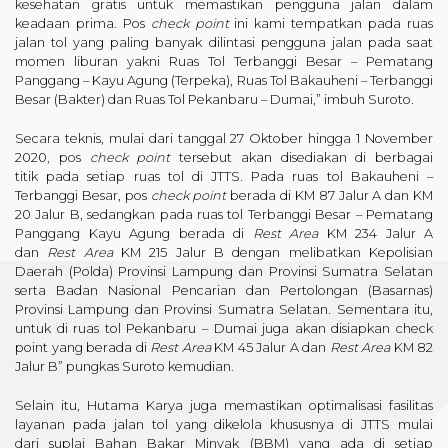
kesehatan gratis untuk memastikan pengguna jalan dalam
keadaan prima. Pos
check point
ini kami tempatkan pada ruas
jalan tol yang paling banyak dilintasi pengguna jalan pada saat
momen liburan yakni Ruas Tol Terbanggi Besar – Pematang
Panggang – Kayu Agung (Terpeka), Ruas Tol Bakauheni – Terbanggi
Besar (Bakter) dan Ruas Tol Pekanbaru – Dumai,” imbuh Suroto.
Secara teknis, mulai dari tanggal 27 Oktober hingga 1 November
2020, pos
check point
tersebut akan disediakan di berbagai
titik pada setiap ruas tol di JTTS
.
Pada ruas tol Bakauheni –
Terbanggi Besar, pos
check point
berada di KM 87 Jalur A dan KM
20 Jalur B, sedangkan pada ruas tol Terbanggi Besar – Pematang
Panggang Kayu Agung berada di
Rest Area
KM 234 Jalur A
dan
Rest Area
KM 215 Jalur B dengan melibatkan Kepolisian
Daerah (Polda) Provinsi Lampung dan Provinsi Sumatra Selatan
serta Badan Nasional Pencarian dan Pertolongan (Basarnas)
Provinsi Lampung dan Provinsi Sumatra Selatan. Sementara itu,
untuk di ruas tol Pekanbaru – Dumai juga akan disiapkan check
point yang berada di
Rest Area
KM 45 Jalur A dan
Rest Area
KM 82
Jalur B” pungkas Suroto kemudian.
Selain itu, Hutama Karya juga memastikan optimalisasi fasilitas
layanan pada jalan tol yang dikelola khususnya di JTTS mulai
dari suplai Bahan Bakar Minyak (BBM) yang ada di setiap