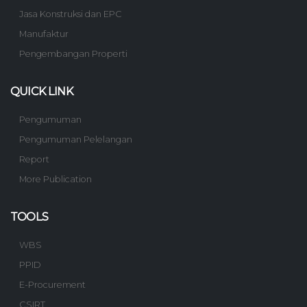
Jasa Konstruksi dan EPC
Manufaktur
Pengembangan Properti
QUICK LINK
Pengumuman
Pengumuman Pelelangan
Report
More Publication
TOOLS
WBS
PPID
E-Procurement
CSIRT