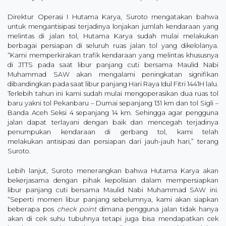
Direktur Operasi I Hutama Karya, Suroto mengatakan bahwa
untuk mengantisipasi terjadinya lonjakan jumlah kendaraan yang
melintas di jalan tol, Hutama Karya sudah mulai melakukan
berbagai persiapan di seluruh ruas jalan tol yang dikelolanya.
“Kami memperkirakan trafik kendaraan yang melintas khususnya
di JTTS pada saat libur panjang cuti bersama Maulid Nabi
Muhammad SAW akan mengalami peningkatan signifikan
dibandingkan pada saat libur panjang Hari Raya Idul Fitri 1441H lalu.
Terlebih tahun ini kami sudah mulai mengoperasikan dua ruas tol
baru yakni tol Pekanbaru – Dumai sepanjang 131 km dan tol Sigli –
Banda Aceh Seksi 4 sepanjang 14 km. Sehingga agar pengguna
jalan dapat terlayani dengan baik dan mencegah terjadinya
penumpukan kendaraan di gerbang tol, kami telah
melakukan antisipasi dan persiapan dari jauh-jauh hari,” terang
Suroto.
Lebih lanjut, Suroto menerangkan bahwa Hutama Karya akan
bekerjasama dengan pihak kepolisian dalam mempersiapkan
libur panjang cuti bersama Maulid Nabi Muhammad SAW ini.
“Seperti momen libur panjang sebelumnya, kami akan siapkan
beberapa pos
check point
dimana pengguna jalan tidak hanya
akan di cek suhu tubuhnya tetapi juga bisa mendapatkan cek