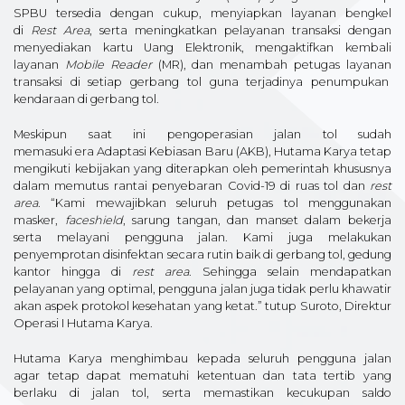
SPBU tersedia dengan cukup, menyiapkan layanan bengkel
di
Rest Area
, serta meningkatkan pelayanan transaksi dengan
menyediakan kartu Uang Elektronik, mengaktifkan kembali
layanan
Mobile
R
eader
(MR), dan menambah petugas layanan
transaksi di setiap gerbang tol guna terjadinya penumpukan
kendaraan di gerbang tol.
Meskipun saat ini pengoperasian jalan tol sudah
memasuki era Adaptasi Kebiasan Baru (AKB), Hutama Karya tetap
mengikuti kebijakan yang diterapkan oleh pemerintah khususnya
dalam memutus rantai penyebaran Covid-19 di ruas tol dan
rest
area
. “Kami mewajibkan seluruh petugas tol menggunakan
masker,
faceshield
, sarung tangan, dan manset dalam bekerja
serta melayani pengguna jalan. Kami juga melakukan
penyemprotan disinfektan secara rutin baik di gerbang tol, gedung
kantor hingga di
rest area
. Sehingga selain mendapatkan
pelayanan yang optimal, pengguna jalan juga tidak perlu khawatir
akan aspek protokol kesehatan yang ketat.” tutup Suroto, Direktur
Operasi I Hutama Karya.
Hutama Karya menghimbau kepada seluruh pengguna jalan
agar tetap dapat mematuhi ketentuan dan tata tertib yang
berlaku di jalan tol, serta memastikan kecukupan saldo