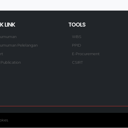
K LINK
TOOLS
gumuman
WBS
umuman Pelelangan
PPID
rt
E-Procurement
 Publication
CSIRT
© Copyright 2020. Hutama Karya All Rights Reserved.
okies.