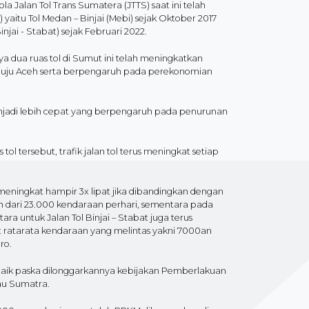
Jalan Tol Trans Sumatera (JTTS) saat ini telah
yaitu Tol Medan – Binjai (Mebi) sejak Oktober 2017
injai - Stabat) sejak Februari 2022.
 dua ruas tol di Sumut ini telah meningkatkan
enuju Aceh serta berpengaruh pada perekonomian
enjadi lebih cepat yang berpengaruh pada penurunan
l tersebut, trafik jalan tol terus meningkat setiap
meningkat hampir 3x lipat jika dibandingkan dengan
bih dari 23.000 kendaraan perhari, sementara pada
 untuk Jalan Tol Binjai – Stabat juga terus
 ratarata kendaraan yang melintas yakni 7000an
ro.
aik paska dilonggarkannya kebijakan Pemberlakuan
au Sumatra.