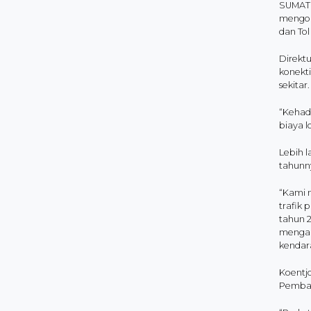
SUMATRA
mengope
dan Tol
Direkt
konekt
sekitar.
“Kehad
biaya l
Lebih l
tahunn
“Kami m
trafik 
tahun 2
mengal
kendara
Koentj
Pembat