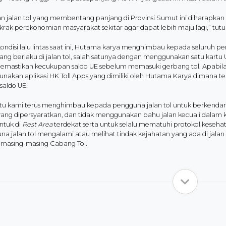
n jalan tol yang membentang panjang di Provinsi Sumut ini diharap
ak perekonomian masyarakat sekitar agar dapat lebih maju lagi,” tutup
ondisi lalu lintas saat ini, Hutama karya menghimbau kepada seluruh 
yang berlaku di jalan tol, salah satunya dengan menggunakan satu kartu
memastikan kecukupan saldo UE sebelum memasuki gerbang tol. Apabila 
nakan aplikasi HK Toll Apps yang dimiliki oleh Hutama Karya dimana te
saldo UE.
 itu kami terus menghimbau kepada pengguna jalan tol untuk berke
yang dipersyaratkan, dan tidak menggunakan bahu jalan kecuali dalam 
tuk di
Rest Area
terdekat serta untuk selalu mematuhi protokol keseh
a jalan tol mengalami atau melihat tindak kejahatan yang ada di jala
masing-masing Cabang Tol.