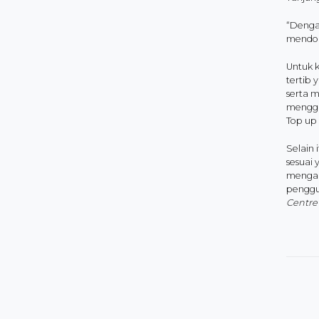
“Denga
mendokr
Untuk k
tertib 
serta 
menggu
Top up 
Selain
sesuai 
mengan
penggun
Centre