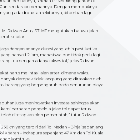
.000an per harinya, setelah PPKM dilonggarkan di
000an kendaraan perharinya. Dengan membaiknya
 yang ada di daerah sekitarnya, ditambah lagi
Dr. M. Ridwan Anas, ST. MT mengatakan bahwa jalan
erah sekitar.
aga dengan adanya durasi yang lebih pasti ketika
yang hanya 1-2 jam, mahasiswa pun tidak perlu lagi
rang tua dengan adanya akses tol,” jelas Ridwan.
kat harus melintasi jalan arteri dimana waktu
, banyak dampak tidak langsung yang dirasakan oleh
ortasi barang yang berpengaruh pada penurunan biaya
abuhan juga meningkatkan investasi sehingga akan
 kami berharap pengelola jalan tol dapat terus
telah ditetapkan oleh pemerintah,” tutur Ridwan.
i 250km yang terdiri dari Tol Medan – Binjai sepanjang
Tol Kisaran – Indrapura sepanjang 47 Km dan Tol Kuala
ahap konstruksi.