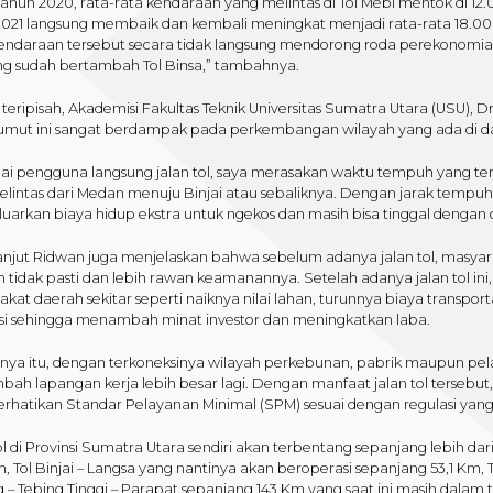
ahun 2020, rata-rata kendaraan yang melintas di Tol Mebi mentok di 12
2021 langsung membaik dan kembali meningkat menjadi rata-rata 18.
kendaraan tersebut secara tidak langsung mendorong roda perekonomian
ng sudah bertambah Tol Binsa,” tambahnya.
teripisah, Akademisi Fakultas Teknik Universitas Sumatra Utara (USU), 
 Sumut ini sangat berdampak pada perkembangan wilayah yang ada di da
i pengguna langsung jalan tol, saya merasakan waktu tempuh yang terj
elintas dari Medan menuju Binjai atau sebaliknya. Dengan jarak tempuh 
arkan biaya hidup ekstra untuk ngekos dan masih bisa tinggal dengan o
anjut Ridwan juga menjelaskan bahwa sebelum adanya jalan tol, masyara
tidak pasti dan lebih rawan keamanannya. Setelah adanya jalan tol ini
kat daerah sekitar seperti naiknya nilai lahan, turunnya biaya transp
si sehingga menambah minat investor dan meningkatkan laba.
anya itu, dengan terkoneksinya wilayah perkebunan, pabrik maupun pel
h lapangan kerja lebih besar lagi. Dengan manfaat jalan tol tersebut,
hatikan Standar Pelayanan Minimal (SPM) sesuai dengan regulasi yang 
ol di Provinsi Sumatra Utara sendiri akan terbentang sepanjang lebih dar
m, Tol Binjai – Langsa yang nantinya akan beroperasi sepanjang 53,1 Km, 
 – Tebing Tinggi – Parapat sepanjang 143 Km yang saat ini masih dalam t