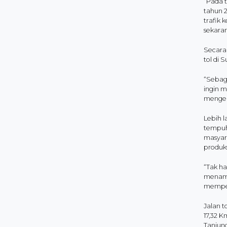
“Pada t
tahun 
trafik 
sekara
Secara 
tol di
“Sebaga
ingin m
mengelu
Lebih l
tempuh 
masyara
produk
“Tak h
menamba
memper
Jalan t
17,32 K
Tanjung