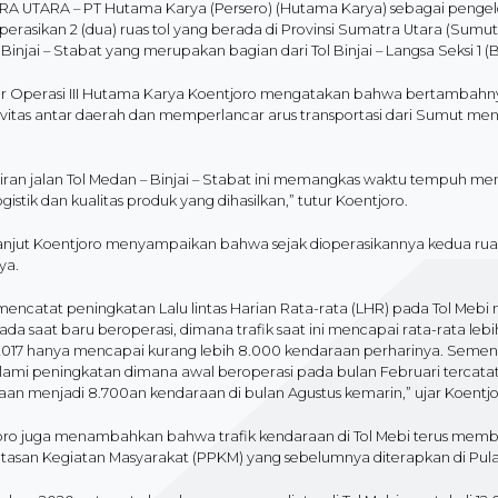
 UTARA – PT Hutama Karya (Persero) (Hutama Karya) sebagai pengelola 
rasikan 2 (dua) ruas tol yang berada di Provinsi Sumatra Utara (Sumut) 
 Binjai – Stabat yang merupakan bagian dari Tol Binjai – Langsa Seksi 1 (B
ur Operasi III Hutama Karya Koentjoro mengatakan bahwa bertambahnya
ivitas antar daerah dan memperlancar arus transportasi dari Sumut m
iran jalan Tol Medan – Binjai – Stabat ini memangkas waktu tempuh m
ogistik dan kualitas produk yang dihasilkan,” tutur Koentjoro.
anjut Koentjoro menyampaikan bahwa sejak dioperasikannya kedua ruas to
ya.
encatat peningkatan Lalu lintas Harian Rata-rata (LHR) pada Tol Mebi 
pada saat baru beroperasi, dimana trafik saat ini mencapai rata-rata le
017 hanya mencapai kurang lebih 8.000 kendaraan perharinya. Sementara
ami peningkatan dimana awal beroperasi pada bulan Februari tercatat
an menjadi 8.700an kendaraan di bulan Agustus kemarin,” ujar Koentjo
oro juga menambahkan bahwa trafik kendaraan di Tol Mebi terus memb
asan Kegiatan Masyarakat (PPKM) yang sebelumnya diterapkan di Pul