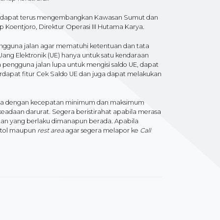
kan dapat terus mengembangkan Kawasan Sumut dan
 Koentjoro, Direktur Operasi III Hutama Karya.
pengguna jalan agar mematuhi ketentuan dan tata
 Uang Elektronik (UE) hanya untuk satu kendaraan
pengguna jalan lupa untuk mengisi saldo UE, dapat
rdapat fitur Cek Saldo UE dan juga dapat melakukan
ndara dengan kecepatan minimum dan maksimum
keadaan darurat. Segera beristirahat apabila merasa
atan yang berlaku dimanapun berada. Apabila
n tol maupun
rest area
agar segera melapor ke
Call