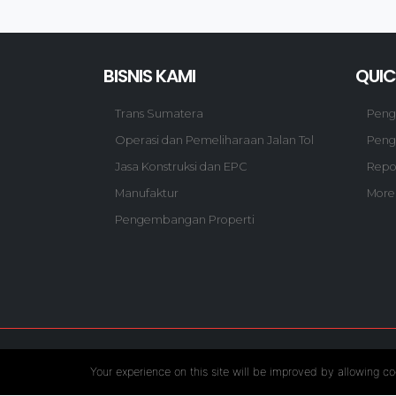
BISNIS KAMI
QUIC
Trans Sumatera
Pen
Operasi dan Pemeliharaan Jalan Tol
Peng
Jasa Konstruksi dan EPC
Repo
Manufaktur
More
Pengembangan Properti
Follow US :
Your experience on this site will be improved by allowing co