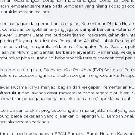
sihan lokasi longsor, perapihan material longsor, perapihan debris
tan jembatan sementara pada Jembatan yang hilang akibat galodo d
t untuk kendaraan melintas.
 menjadi bagian dari pemulihan akses jalan, Kementerian PU dan Hutam
truktur instalasi pengolahan air yang juga terdampak bencana. Hutam
SPAM) Sumatra Barat, meliputi pekerjaan di Intake Palukahan dan Intak
ptering Silayang dan Instalasi Pengolahan Air (IPA) Lubuk Basung
 air bersih bagi masyarakat. Adapun di Kabupaten Pesisir Selatan, pek
iaan Air Minum dan Sanitasi Berbasis Masyarakat (Pamsimas). Pekerjaa
ungkan pipa saluran air di beberapa titik tersebut dengan total panj
kesempatan terpisah,
Executive Vice President
(EVP) Sekretaris Pe
seluruh proses penanganan dilakukan dengan mengedepankan kecepatan
 awal, Hutama Karya menjadi bagian dari kesigapan Kementerian PU 
nfrastruktur dan layanan dasar masyarakat dapat segera dipulihkan. S
memastikan penanganan berjalan efektif dan aman,” ujar Mardiansyah.
pembaruan terakhir, progres penanganan menunjukkan hasil yang positif
bung pasca pekerjaan yang dijalankan di lapangan. Di Lembah Anai
han akses secara perlahan.
ara itu, pada penanganan SPAM Sumatra Barat, Hutama Karya jug