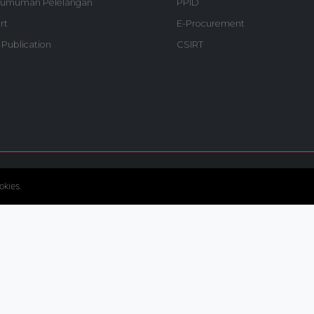
umuman Pelelangan
PPID
rt
E-Procurement
 Publication
CSIRT
© Copyright 2020. Hutama Karya All Rights Reserved.
okies.