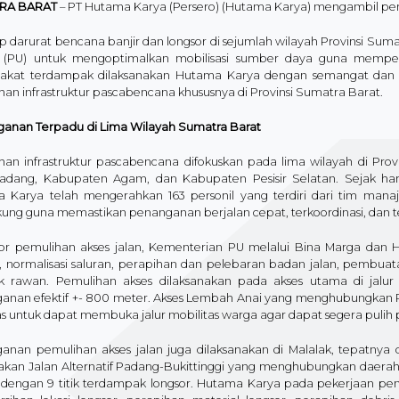
RA BARAT
– PT Hutama Karya (Persero) (Hutama Karya) mengambil pe
p darurat bencana banjir dan longsor di sejumlah wilayah Provinsi Su
PU) untuk mengoptimalkan mobilisasi sumber daya guna memperce
akat terdampak dilaksanakan Hutama Karya dengan semangat dan 
an infrastruktur pascabencana khususnya di Provinsi Sumatra Barat.
anan Terpadu di Lima Wilayah Sumatra Barat
han infrastruktur pascabencana difokuskan pada lima wilayah di Prov
adang, Kabupaten Agam, dan Kabupaten Pesisir Selatan. Sejak ha
 Karya telah mengerahkan 163 personil yang terdiri dari tim manaj
ung guna memastikan penanganan berjalan cepat, terkoordinasi, dan
tor pemulihan akses jalan, Kementerian PU melalui Bina Marga dan
r, normalisasi saluran, perapihan dan pelebaran badan jalan, pembua
titik rawan. Pemulihan akses dilaksanakan pada akses utama di ja
anan efektif +- 800 meter. Akses Lembah Anai yang menghubungkan Pa
as untuk dapat membuka jalur mobilitas warga agar dapat segera pulih
nan pemulihan akses jalan juga dilaksanakan di Malalak, tepatnya di J
kan Jalan Alternatif Padang-Bukittinggi yang menghubungkan daer
 dengan 9 titik terdampak longsor. Hutama Karya pada pekerjaan pem