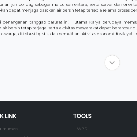
unan jumbo bag sebagai mercu sementara, serta survei dan orienta
pkan dapat menjaga pasokan air bersih tetap tersedia selama proses 
ui penanganan tanggap darurat ini, Hutama Karya berupaya memastik
n air bersih tetap terjaga, serta aktivitas masyarakat dapat berangs
as warga, distribusi logistik, dan pemulihan aktivitas ekonomi di wilay
K LINK
TOOLS
gumuman
WBS