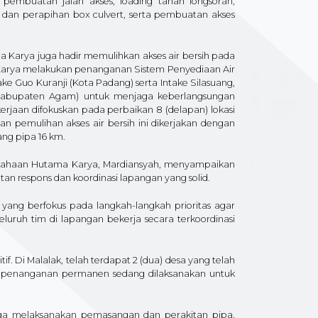
, pembuatan jalan akses, loading tanah longsoran,
an perapihan box culvert, serta pembuatan akses
a Karya juga hadir memulihkan akses air bersih pada
a Karya melakukan penanganan Sistem Penyediaan Air
e Guo Kuranji (Kota Padang) serta Intake Silasuang,
 (Kabupaten Agam) untuk menjaga keberlangsungan
erjaan difokuskan pada perbaikan 8 (delapan) lokasi
n pemulihan akses air bersih ini dikerjakan dengan
ang pipa 16 km.
rusahaan Hutama Karya, Mardiansyah, menyampaikan
 respons dan koordinasi lapangan yang solid.
yang berfokus pada langkah-langkah prioritas agar
eluruh tim di lapangan bekerja secara terkoordinasi
. Di Malalak, telah terdapat 2 (dua) desa yang telah
, penanganan permanen sedang dilaksanakan untuk
a melaksanakan pemasangan dan perakitan pipa,