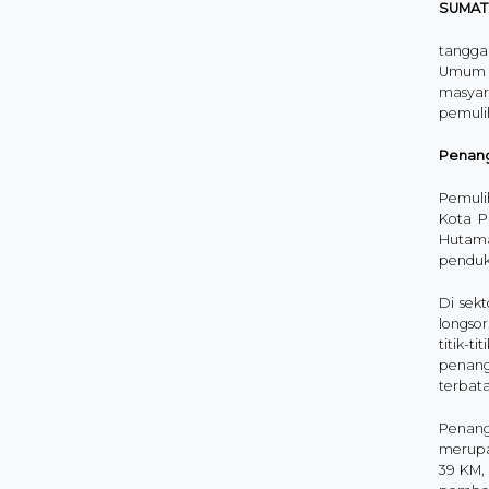
SUMAT
tangga
Umum (
masyar
pemulih
Penang
Pemuli
Kota P
Hutama
penduk
Di sek
longso
titik-
penang
terbat
Penanga
merupa
39 KM,