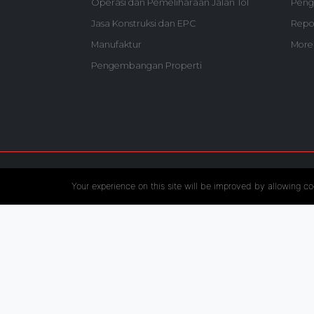
Operasi dan Pemeliharaan Jalan Tol
Peng
Jasa Konstruksi dan EPC
Repo
Manufaktur
More
Pengembangan Properti
Follow US :
Your experience on this site will be improved by allowing co