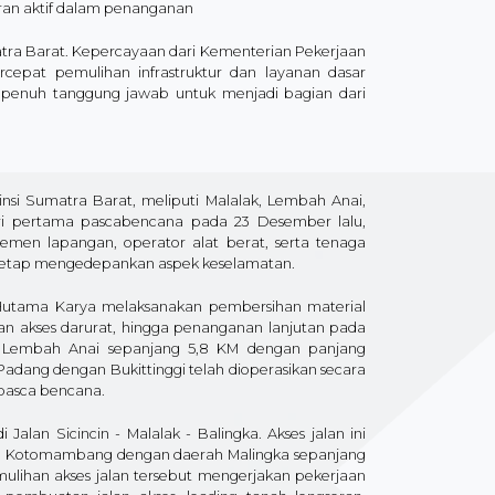
ran aktif dalam penanganan
matra Barat. Kepercayaan dari Kementerian Pekerjaan
pat pemulihan infrastruktur dan layanan dasar
penuh tanggung jawab untuk menjadi bagian dari
insi Sumatra Barat, meliputi Malalak, Lembah Anai,
ri pertama pascabencana pada 23 Desember lalu,
emen lapangan, operator alat berat, serta tenaga
 tetap mengedepankan aspek keselamatan.
 Hutama Karya melaksanakan pembersihan material
tan akses darurat, hingga penanganan lanjutan pada
lur Lembah Anai sepanjang 5,8 KM dengan panjang
dang dengan Bukittinggi telah dioperasikan secara
 pasca bencana.
alan Sicincin - Malalak - Balingka. Akses jalan ini
ah Kotomambang dengan daerah Malingka sepanjang
ulihan akses jalan tersebut mengerjakan pekerjaan