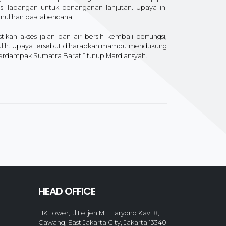
si lapangan untuk penanganan lanjutan. Upaya ini
pemulihan pascabencana.
an akses jalan dan air bersih kembali berfungsi,
ur pulih. Upaya tersebut diharapkan mampu mendukung
ah terdampak Sumatra Barat,” tutup Mardiansyah.
HEAD OFFICE
HK Tower, Jl Letjen MT Haryono Kav. 8,
Cawang, East Jakarta City, Jakarta 13340