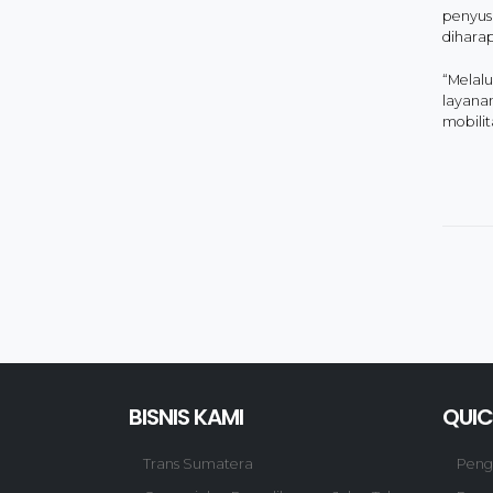
penyus
dihara
“Melal
layana
mobilit
BISNIS KAMI
QUIC
Trans Sumatera
Pen