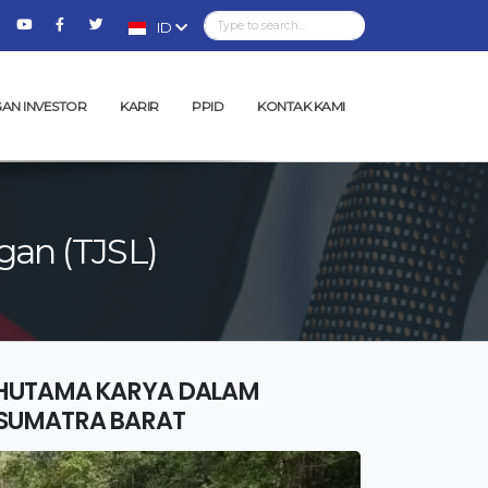
ID
AN INVESTOR
KARIR
PPID
KONTAK KAMI
gan (TJSL)
 HUTAMA KARYA DALAM
 SUMATRA BARAT