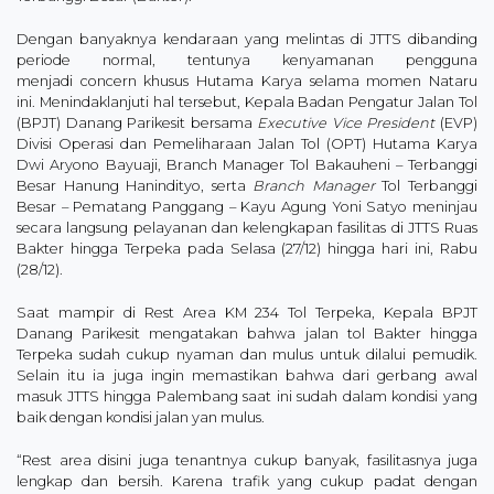
Dengan banyaknya kendaraan yang melintas di JTTS dibanding
periode normal, tentunya kenyamanan pengguna
menjadi concern khusus Hutama Karya selama momen Nataru
ini. Menindaklanjuti hal tersebut, Kepala Badan Pengatur Jalan Tol
(BPJT) Danang Parikesit bersama
Executive Vice President
(EVP)
Divisi Operasi dan Pemeliharaan Jalan Tol (OPT) Hutama Karya
Dwi Aryono Bayuaji, Branch Manager Tol Bakauheni – Terbanggi
Besar Hanung Hanindityo, serta
Branch Manager
Tol Terbanggi
Besar – Pematang Panggang – Kayu Agung Yoni Satyo meninjau
secara langsung pelayanan dan kelengkapan fasilitas di JTTS Ruas
Bakter hingga Terpeka pada Selasa (27/12) hingga hari ini, Rabu
(28/12).
Saat mampir di Rest Area KM 234 Tol Terpeka, Kepala BPJT
Danang Parikesit mengatakan bahwa jalan tol Bakter hingga
Terpeka sudah cukup nyaman dan mulus untuk dilalui pemudik.
Selain itu ia juga ingin memastikan bahwa dari gerbang awal
masuk JTTS hingga Palembang saat ini sudah dalam kondisi yang
baik dengan kondisi jalan yan mulus.
“Rest area disini juga tenantnya cukup banyak, fasilitasnya juga
lengkap dan bersih. Karena trafik yang cukup padat dengan