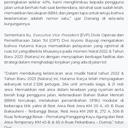
peningkatan sekitar 40%, kami menghimbau kepada pengguna
jalan untuk berhati-hati saat berkendara, istirahat saat sudah lelah,
memastikan kecukupan BBM, dan jangan lupa untuk setuju bahwa
keselamatan adalah nomor satu,” ujar Danang di sela-sela
kunjungannya.
Sementara itu,
Executive Vice President
(EVP) Divisi Operasi dan
Pemeliharaan Jalan Tol (OPT) Dwi Aryono Bayuaji mengatakan
bahwa Hutama Karya memastikan pelayanan yang optimal di
ruas tol yang dikelola khususnya pada momen Natal 2022 & Tahun
Baru 2023 (Nataru) ini dengan menyiapkan berbagai fasilitas dan
strategi dalam menghadapi lonjakan yang ada di jalan tol.
“Dalam mendukung kelancaran arus mudik Natal tahun 2022 &
Tahun Baru 2023 (Nataru) ini, Hutama Karya telah menyiagakan
sebanyak total 2.528 petugas, 264 unit armada siaga, & 21 rest
area. Memastikan rest area dalam keadaan yang nyaman serta
bersih bagi pengguna jalan, ketersediaan Bahan Bakar Mentah
(BBM) tercukupi, melakukan penambahan SPBU modular di
beberapa titik yakni di Rest Area Rest Area KM 20 A, 49 B Ruas
Bakauheni – Terbanggi Besar, Rest Area KM 269 B, 272 A, 306 B
Ruas Terbanggi Besar – Pematang Panggang Kayu Agung dan Rest
Area Temporary KM 45 B & 65 A Ruas Pekanbaru – Dumai,” tutur
Dwi.