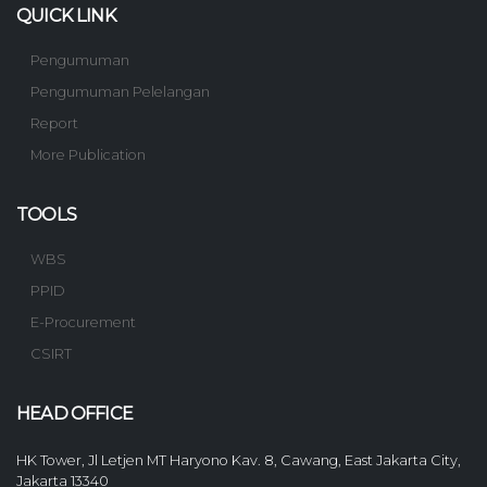
QUICK LINK
Pengumuman
Pengumuman Pelelangan
Report
More Publication
TOOLS
WBS
PPID
E-Procurement
CSIRT
HEAD OFFICE
HK Tower, Jl Letjen MT Haryono Kav. 8, Cawang, East Jakarta City,
Jakarta 13340