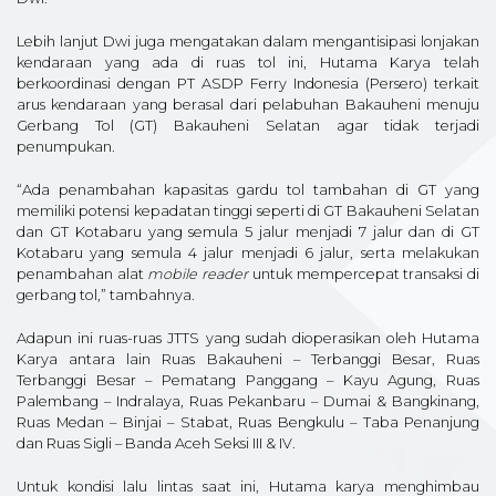
Lebih lanjut Dwi juga mengatakan dalam mengantisipasi lonjakan
kendaraan yang ada di ruas tol ini, Hutama Karya telah
berkoordinasi dengan PT ASDP Ferry Indonesia (Persero) terkait
arus kendaraan yang berasal dari pelabuhan Bakauheni menuju
Gerbang Tol (GT) Bakauheni Selatan agar tidak terjadi
penumpukan.
“Ada penambahan kapasitas gardu tol tambahan di GT yang
memiliki potensi kepadatan tinggi seperti di GT Bakauheni Selatan
dan GT Kotabaru yang semula 5 jalur menjadi 7 jalur dan di GT
Kotabaru yang semula 4 jalur menjadi 6 jalur, serta melakukan
penambahan alat
mobile reader
untuk mempercepat transaksi di
gerbang tol,” tambahnya.
Adapun ini ruas-ruas JTTS yang sudah dioperasikan oleh Hutama
Karya antara lain Ruas Bakauheni – Terbanggi Besar, Ruas
Terbanggi Besar – Pematang Panggang – Kayu Agung, Ruas
Palembang – Indralaya, Ruas Pekanbaru – Dumai & Bangkinang,
Ruas Medan – Binjai – Stabat, Ruas Bengkulu – Taba Penanjung
dan Ruas Sigli – Banda Aceh Seksi III & IV.
Untuk kondisi lalu lintas saat ini, Hutama karya menghimbau