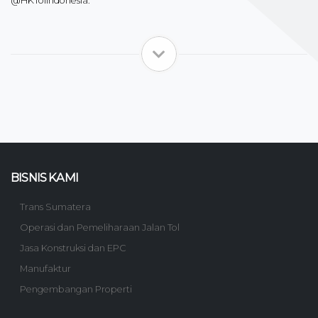
@HKTolIndonesia.
BISNIS KAMI
Trans Sumatera
Operasi dan Pemeliharaan Jalan Tol
Jasa Konstruksi dan EPC
Manufaktur
Pengembangan Properti