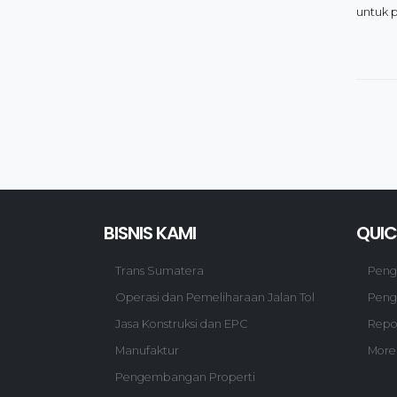
untuk 
BISNIS KAMI
QUIC
Trans Sumatera
Pen
Operasi dan Pemeliharaan Jalan Tol
Peng
Jasa Konstruksi dan EPC
Repo
Manufaktur
More
Pengembangan Properti