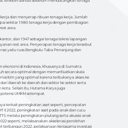
at terlebih dahulu sebelum mendatangkan tenaga
g kerja dan menyerap ribuan tenaga kerja. Jumlah
pai sekitar 1.980 tenaga kerja dengan pembagian
rest area.
ntor, dan 1.947 sebagai tenaga teknis lapangan
 layanan rest area. Penyerapan tenaga kerja tersebut
rasi yaitu ruas Bengkulu-Taba Penanjung dan
 ekonomi di Indonesia, khususnya di Sumatra.
buh secara optimal dengan memanfaatkan skala
 maritim yang optimal karena terbukanya akses ke
dari daerah ke daerah dan sektor ke sektor serta
 kota. Selain itu, Hutama Karya juga
i potensi UMKM setempat.
ya terkait peningkatan aset seperti, percepatan
T II 2022, peningkatan aset pada anak dan cucu
TS melalui peningkatan piutang serta akuisisi anak
2022 seperti, melaksanakan akselerasi perolehan
rget terbangun 2022, pelaksanaan kerjasama investasi