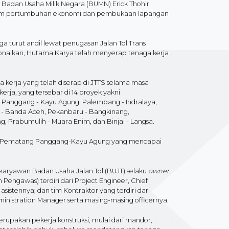
i Badan Usaha Milik Negara (BUMN) Erick Thohir
alam pertumbuhan ekonomi dan pembukaan lapangan
a turut andil lewat penugasan Jalan Tol Trans
onalkan, Hutama Karya telah menyerap tenaga kerja
 kerja yang telah diserap di JTTS selama masa
rja, yang tersebar di 14 proyek yakni
 Panggang - Kayu Agung, Palembang - Indralaya,
gli - Banda Aceh, Pekanbaru - Bangkinang,
, Prabumulih - Muara Enim, dan Binjai - Langsa.
ar-Pematang Panggang-Kayu Agung yang mencapai
 karyawan Badan Usaha Jalan Tol (BUJT) selaku
owner
n Pengawas) terdiri dari Project Engineer, Chief
sistennya; dan tim Kontraktor yang terdiri dari
inistration Manager serta masing-masing officernya.
erupakan pekerja konstruksi, mulai dari mandor,