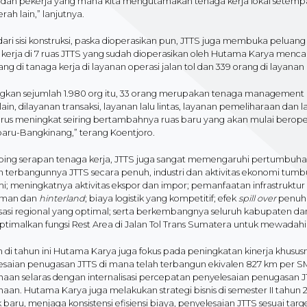
 dan pekerja yang mana kita mengutamakan tenaga kerja lokal setemp
erah lain,” lanjutnya.
dari sisi konstruksi, paska dioperasikan pun, JTTS juga membuka peluan
 kerja di 7 ruas JTTS yang sudah dioperasikan oleh Hutama Karya menca
rang di tanaga kerja di layanan operasi jalan tol dan 339 orang di layanan 
gkan sejumlah 1.980 org itu, 33 orang merupakan tenaga management ka
lain, dilayanan transaksi, layanan lalu lintas, layanan pemeliharaan dan
erus meningkat seiring bertambahnya ruas baru yang akan mulai berope
aru-Bangkinang,” terang Koentjoro.
ping serapan tenaga kerja, JTTS juga sangat memengaruhi pertumbuhan
 terbangunnya JTTS secara penuh, industri dan aktivitas ekonomi tum
; meningkatnya aktivitas ekspor dan impor; pemanfaatan infrastruktur
aman dan
hinterland
; biaya logistik yang kompetitif; efek
spill over
penuh 
isasi regional yang optimal; serta berkembangnya seluruh kabupaten dan
timalkan fungsi Rest Area di Jalan Tol Trans Sumatera untuk mewadah
di tahun ini Hutama Karya juga fokus pada peningkatan kinerja khususn
esaian penugasan JTTS di mana telah terbangun ekivalen 827 km per SM
aan selaras dengan internalisasi percepatan penyelesaian penugasan JT
aan. Hutama Karya juga melakukan strategi bisnis di semester II tahun 
 baru, menjaga konsistensi efisiensi biaya, penyelesaian JTTS sesuai ta