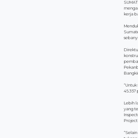
SUMATRA
mengap
kerja b
Mendu
Sumate
sebanya
Direkt
konstru
pemban
Pekanba
Bangkin
“Untuk
45.357 
Lebih l
yang te
Inspect
Project
“Selain