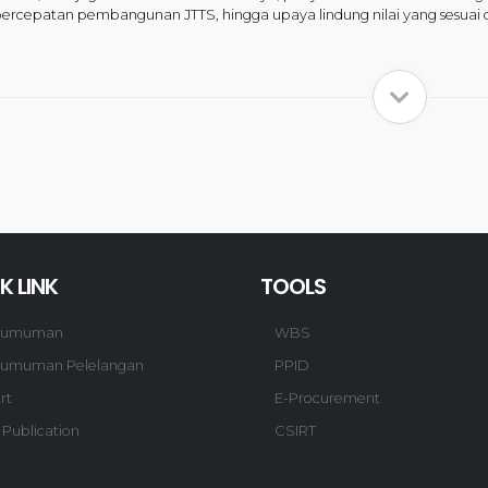
percepatan pembangunan JTTS, hingga upaya lindung nilai yang sesuai
K LINK
TOOLS
gumuman
WBS
umuman Pelelangan
PPID
rt
E-Procurement
 Publication
CSIRT