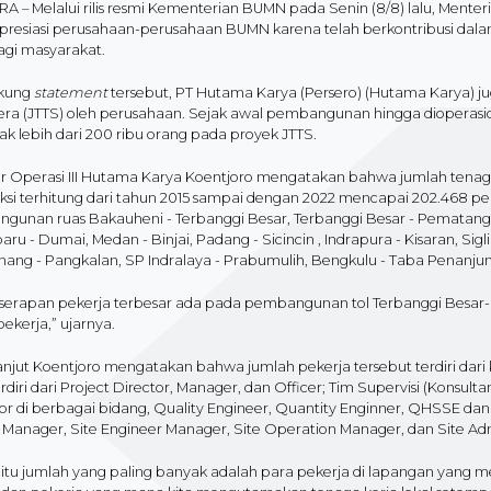
 – Melalui rilis resmi Kementerian BUMN pada Senin (8/8) lalu, Menter
resiasi perusahaan-perusahaan BUMN karena telah berkontribusi d
agi masyarakat.
kung
statement
tersebut, PT Hutama Karya (Persero) (Hutama Karya) jug
ra (JTTS) oleh perusahaan. Sejak awal pembangunan hingga dioperasi
k lebih dari 200 ribu orang pada proyek JTTS.
ur Operasi III Hutama Karya Koentjoro mengatakan bahwa jumlah tenaga
ksi terhitung dari tahun 2015 sampai dengan 2022 mencapai 202.468 peke
gunan ruas Bakauheni - Terbanggi Besar, Terbanggi Besar - Pematang
ru - Dumai, Medan - Binjai, Padang - Sicincin , Indrapura - Kisaran, Si
ang - Pangkalan, SP Indralaya - Prabumulih, Bengkulu - Taba Penanjung
 serapan pekerja terbesar ada pada pembangunan tol Terbanggi Bes
pekerja,” ujarnya.
anjut Koentjoro mengatakan bahwa jumlah pekerja tersebut terdiri dari
rdiri dari Project Director, Manager, dan Officer; Tim Supervisi (Konsulta
or di berbagai bidang, Quality Engineer, Quantity Enginner, QHSSE dan a
 Manager, Site Engineer Manager, Site Operation Manager, dan Site Adm
 itu jumlah yang paling banyak adalah para pekerja di lapangan yang m