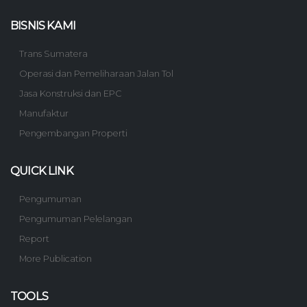
BISNIS KAMI
Trans Sumatera
Operasi dan Pemeliharaan Jalan Tol
Jasa Konstruksi dan EPC
Manufaktur
Pengembangan Properti
QUICK LINK
Pengumuman
Pengumuman Pelelangan
Report
More Publication
TOOLS