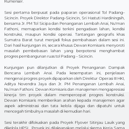
Rumenser.
Sesi pertama berpusat pada paparan operasional Tol Padang–
Sicincin. Proyek Direktor Padang–Sicincin, Sri Hastuti Hardiningsih,
bersama Jr. PM Tol Sicipa dan Penanganan Lembah Anai, Nu'man
Fathoni, memaparkan kondisi terkini pengadaan lahan, kondisi
konstruksi, maupun kondisi operasi. Tantangan geografis khas
Sumatra Barat turut menjadi fokus pembahasan dalam sesi ini.
Dari hasil kunjungan ini, secara khusus Dewan Komisaris menyoroti
masalah pembebasan lahan yang berpotensi menghambat
progres pembangunan ruas tol Padang – Sicincin.
Kunjungan pun dilanjutkan di Proyek Penanganan Dampak
Bencana Lembah Anai. Pada kesempatan ini, penjelasan
mengenai progres proyek dipaparkan oleh Direktur Operasi III HKI,
Aditya Novendra Jaya dan Jr. PM Penanganan Lembah Anai,
Nu’man Fathoni. Dewan Komisaris dan manajemen mengapresiasi
kinerja tim proyek dalam mempercepat progres konstruksi.
Dewan Komisaris memberikan arahan kepada manajemen agar
aspek administrasi dan tata kelola dijaga dan dipatuhi untuk
mencegah timbulnya masalah di kemudian hari.
Sesi terakhir difokuskan pada Proyek Flyover Sitinjau Lauik yang
dikelola HPSL. Proyek ini dilaksanakan melalui skema Kerja Sama