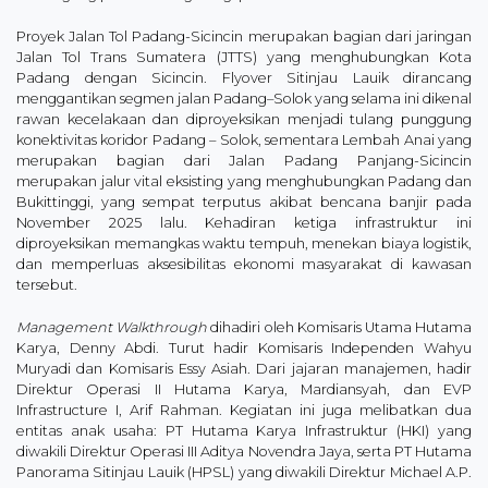
Proyek Jalan Tol Padang-Sicincin merupakan bagian dari jaringan
Jalan Tol Trans Sumatera (JTTS) yang menghubungkan Kota
Padang dengan Sicincin. Flyover Sitinjau Lauik dirancang
menggantikan segmen jalan Padang–Solok yang selama ini dikenal
rawan kecelakaan dan diproyeksikan menjadi tulang punggung
konektivitas koridor Padang – Solok, sementara Lembah Anai yang
merupakan bagian dari Jalan Padang Panjang-Sicincin
merupakan jalur vital eksisting yang menghubungkan Padang dan
Bukittinggi, yang sempat terputus akibat bencana banjir pada
November 2025 lalu. Kehadiran ketiga infrastruktur ini
diproyeksikan memangkas waktu tempuh, menekan biaya logistik,
dan memperluas aksesibilitas ekonomi masyarakat di kawasan
tersebut.
Management Walkthrough
dihadiri oleh Komisaris Utama Hutama
Karya, Denny Abdi. Turut hadir Komisaris Independen Wahyu
Muryadi dan Komisaris Essy Asiah. Dari jajaran manajemen, hadir
Direktur Operasi II Hutama Karya, Mardiansyah, dan EVP
Infrastructure I, Arif Rahman. Kegiatan ini juga melibatkan dua
entitas anak usaha: PT Hutama Karya Infrastruktur (HKI) yang
diwakili Direktur Operasi III Aditya Novendra Jaya, serta PT Hutama
Panorama Sitinjau Lauik (HPSL) yang diwakili Direktur Michael A.P.