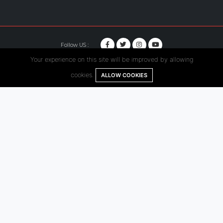
Follow US :
Your experience on this site will be improved by allowing
© Copyright 2020. Hutama Karya All Rights Reserved.
cookies.
ALLOW COOKIES