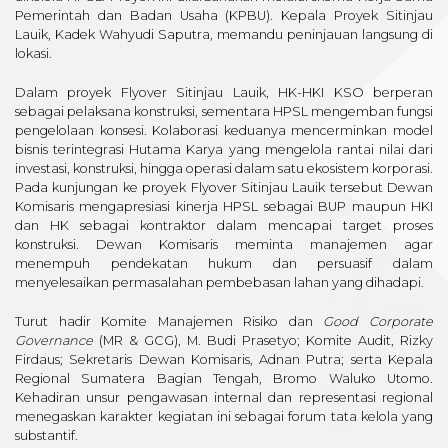
Pemerintah dan Badan Usaha (KPBU). Kepala Proyek Sitinjau
Lauik, Kadek Wahyudi Saputra, memandu peninjauan langsung di
lokasi.
Dalam proyek Flyover Sitinjau Lauik, HK-HKI KSO berperan
sebagai pelaksana konstruksi, sementara HPSL mengemban fungsi
pengelolaan konsesi. Kolaborasi keduanya mencerminkan model
bisnis terintegrasi Hutama Karya yang mengelola rantai nilai dari
investasi, konstruksi, hingga operasi dalam satu ekosistem korporasi.
Pada kunjungan ke proyek Flyover Sitinjau Lauik tersebut Dewan
Komisaris mengapresiasi kinerja HPSL sebagai BUP maupun HKI
dan HK sebagai kontraktor dalam mencapai target proses
konstruksi. Dewan Komisaris meminta manajemen agar
menempuh pendekatan hukum dan persuasif dalam
menyelesaikan permasalahan pembebasan lahan yang dihadapi.
Turut hadir Komite Manajemen Risiko dan
Good Corporate
Governance
(MR & GCG), M. Budi Prasetyo; Komite Audit, Rizky
Firdaus; Sekretaris Dewan Komisaris, Adnan Putra; serta Kepala
Regional Sumatera Bagian Tengah, Bromo Waluko Utomo.
Kehadiran unsur pengawasan internal dan representasi regional
menegaskan karakter kegiatan ini sebagai forum tata kelola yang
substantif.