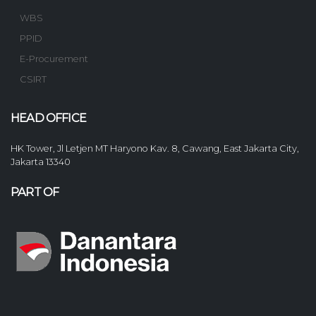
WBS
PPID
E-Procurement
CSIRT
HEAD OFFICE
HK Tower, Jl Letjen MT Haryono Kav. 8, Cawang, East Jakarta City,
Jakarta 13340
PART OF