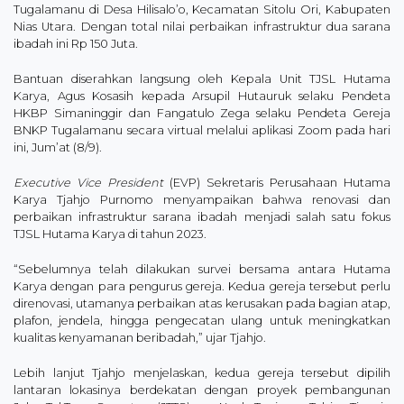
Tugalamanu di Desa Hilisalo’o, Kecamatan Sitolu Ori, Kabupaten
Nias Utara. Dengan total nilai perbaikan infrastruktur dua sarana
ibadah ini Rp 150 Juta.
Bantuan diserahkan langsung oleh Kepala Unit TJSL Hutama
Karya, Agus Kosasih kepada Arsupil Hutauruk selaku Pendeta
HKBP Simaninggir dan Fangatulo Zega selaku Pendeta Gereja
BNKP Tugalamanu secara virtual melalui aplikasi Zoom pada hari
ini, Jum’at (8/9).
Executive Vice President
(EVP) Sekretaris Perusahaan Hutama
Karya Tjahjo Purnomo menyampaikan bahwa renovasi dan
perbaikan infrastruktur sarana ibadah menjadi salah satu fokus
TJSL Hutama Karya di tahun 2023.
“Sebelumnya telah dilakukan survei bersama antara Hutama
Karya dengan para pengurus gereja. Kedua gereja tersebut perlu
direnovasi, utamanya perbaikan atas kerusakan pada bagian atap,
plafon, jendela, hingga pengecatan ulang untuk meningkatkan
kualitas kenyamanan beribadah,” ujar Tjahjo.
Lebih lanjut Tjahjo menjelaskan, kedua gereja tersebut dipilih
lantaran lokasinya berdekatan dengan proyek pembangunan