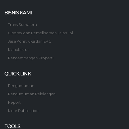
BISNIS KAMI
Trans Sumatera
Operasi dan Pemeliharaan Jalan Tol
Jasa Konstruksi dan EPC
Manufaktur
Pengembangan Properti
QUICK LINK
Pengumuman
Pengumuman Pelelangan
Report
More Publication
TOOLS