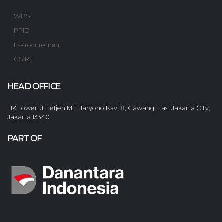
WBS
PPID
E-Procurement
CSIRT
HEAD OFFICE
HK Tower, Jl Letjen MT Haryono Kav. 8, Cawang, East Jakarta City,
Jakarta 13340
PART OF