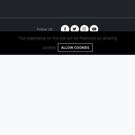
Follow US :
Your experience on this site will be improved by allowing
© Copyright 2020. Hutama Karya All Rights Reserved.
cookies.
ALLOW COOKIES