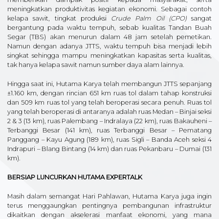
meningkatkan produktivitas kegiatan ekonomi. Sebagai contoh
kelapa sawit, tingkat produksi
Crude Palm Oil (CPO)
sangat
bergantung pada waktu tempuh, sebab kualitas Tandan Buah
Segar (TBS) akan menurun dalam 48 jam setelah pemetikan.
Namun dengan adanya JTTS, waktu tempuh bisa menjadi lebih
singkat sehingga mampu meningkatkan kapasitas serta kualitas,
tak hanya kelapa sawit namun sumber daya alam lainnya.
Hingga saat ini, Hutama Karya telah membangun JTTS sepanjang
±1.160 km, dengan rincian 651 km ruas tol dalam tahap konstruksi
dan 509 km ruas tol yang telah beroperasi secara penuh. Ruas tol
yang telah beroperasi di antaranya adalah ruas Medan – Binjai seksi
2 & 3 (13 km), ruas Palembang – Indralaya (22 km), ruas Bakauheni –
Terbanggi Besar (141 km), ruas Terbanggi Besar – Pematang
Panggang – Kayu Agung (189 km), ruas Sigli – Banda Aceh seksi 4
Indrapuri – Blang Bintang (14 km) dan ruas Pekanbaru – Dumai (131
km).
BERSIAP LUNCURKAN HUTAMA EXPERTALK
Masih dalam semangat Hari Pahlawan, Hutama Karya juga ingin
terus menggaungkan pentingnya pembangunan infrastruktur
dikaitkan dengan akselerasi manfaat ekonomi, yang mana