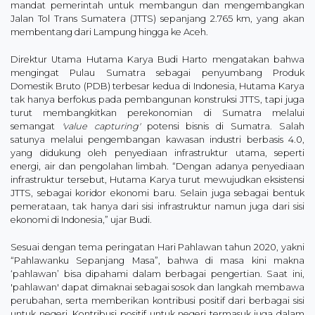
mandat pemerintah untuk membangun dan mengembangkan
Jalan Tol Trans Sumatera (JTTS) sepanjang 2.765 km, yang akan
membentang dari Lampung hingga ke Aceh.
Direktur Utama Hutama Karya Budi Harto mengatakan bahwa
mengingat Pulau Sumatra sebagai penyumbang Produk
Domestik Bruto (PDB) terbesar kedua di Indonesia, Hutama Karya
tak hanya berfokus pada pembangunan konstruksi JTTS, tapi juga
turut membangkitkan perekonomian di Sumatra melalui
semangat
'value capturing'
potensi bisnis di Sumatra. Salah
satunya melalui pengembangan kawasan industri berbasis 4.0,
yang didukung oleh penyediaan infrastruktur utama, seperti
energi, air dan pengolahan limbah. “Dengan adanya penyediaan
infrastruktur tersebut, Hutama Karya turut mewujudkan eksistensi
JTTS, sebagai koridor ekonomi baru. Selain juga sebagai bentuk
pemerataan, tak hanya dari sisi infrastruktur namun juga dari sisi
ekonomi di Indonesia,” ujar Budi.
Sesuai dengan tema peringatan Hari Pahlawan tahun 2020, yakni
“Pahlawanku Sepanjang Masa”, bahwa di masa kini makna
‘pahlawan’ bisa dipahami dalam berbagai pengertian. Saat ini,
'pahlawan' dapat dimaknai sebagai sosok dan langkah membawa
perubahan, serta memberikan kontribusi positif dari berbagai sisi
untuk negeri. Kontribusi positif untuk negeri termasuk juga dalam