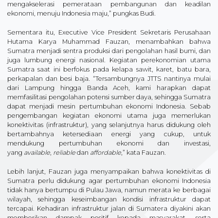
mengakselerasi pemerataan pembangunan dan keadilan
ekonomi, menuju Indonesia maju,” pungkas Budi.
Sementara itu, Executive Vice President Sekretaris Perusahaan
Hutama Karya Muhammad Fauzan, menambahkan bahwa
Sumatra menjadi sentra produksi dari pengolahan hasil bumi, dan
juga lumbung energi nasional. Kegiatan perekonomian utama
Sumatra saat ini berfokus pada kelapa sawit, karet, batu bara,
perkapalan dan besi baja. “Tersambungnya JTTS nantinya mulai
dari Lampung hingga Banda Aceh, kami harapkan dapat
memfasilitasi pengolahan potensi sumber daya, sehingga Sumatra
dapat menjadi mesin pertumbuhan ekonomi Indonesia. Sebab
pengembangan kegiatan ekonomi utama juga memerlukan
konektivitas (infrastruktur), yang selanjutnya harus didukung oleh
bertambahnya ketersediaan energi yang cukup, untuk
mendukung pertumbuhan ekonomi dan investasi,
yang
available
,
reliable
dan
affordable
,” kata Fauzan.
Lebih lanjut, Fauzan juga menyampaikan bahwa konektivitas di
Sumatra perlu didukung agar pertumbuhan ekonomi Indonesia
tidak hanya bertumpu di Pulau Jawa, namun merata ke berbagai
wilayah, sehingga keseimbangan kondisi infrastruktur dapat
tercapai. Kehadiran infrastruktur jalan di Sumatera diyakini akan
memberikan dampak positif kepada masyarakat, serta