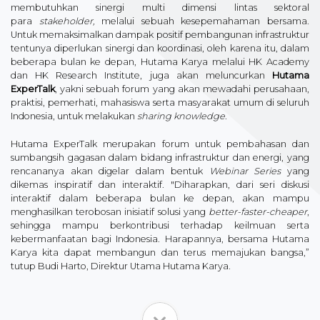
membutuhkan sinergi multi dimensi lintas sektoral
para
stakeholder,
melalui sebuah kesepemahaman bersama.
Untuk memaksimalkan dampak positif pembangunan infrastruktur
tentunya diperlukan sinergi dan koordinasi, oleh karena itu, dalam
beberapa bulan ke depan, Hutama Karya melalui HK Academy
dan HK Research Institute, juga akan meluncurkan
Hutama
ExperTalk
, yakni sebuah forum yang akan mewadahi perusahaan,
praktisi, pemerhati, mahasiswa serta masyarakat umum di seluruh
Indonesia, untuk melakukan
sharing knowledge
.
Hutama ExperTalk merupakan forum untuk pembahasan dan
sumbangsih gagasan dalam bidang infrastruktur dan energi, yang
rencananya akan digelar dalam bentuk
Webinar Series
yang
dikemas inspiratif dan interaktif. "Diharapkan, dari seri diskusi
interaktif dalam beberapa bulan ke depan, akan mampu
menghasilkan terobosan inisiatif solusi yang
better-faster-cheaper
,
sehingga mampu berkontribusi terhadap keilmuan serta
kebermanfaatan bagi Indonesia. Harapannya, bersama Hutama
Karya kita dapat membangun dan terus memajukan bangsa,”
tutup Budi Harto, Direktur Utama Hutama Karya.