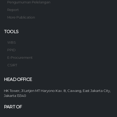
Pengumuman Pelelangan
Report
More Publication
TOOLS
WBS
PPID
E-Procurement
CSIRT
HEAD OFFICE
HK Tower, Jl Letjen MT Haryono Kav. 8, Cawang, East Jakarta City,
Jakarta 13340
PART OF