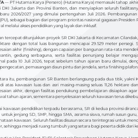
TA
— PT Hutama Karya (Persero) (Hutama Karya) memasuki tahap akhi
si DKI Jakarta dan Provinsi Banten, dan menyiapkan seluruh fasilitas
 baru 2026/2027 yang dimulai pertengahan Juli 2026. Pembanguna
PU), sebagai bagian dari program prioritas nasional gagasan Preside
ral melalui akses pendidikan yang layak dan inklusif.
n tercepat ditunjukkan proyek SR DKI Jakarta di Kecamatan Cilandak, 
ektare dengan total luas bangunan mencapai 29.529 meter persegi.
saian akhir (finishing), dengan capaian per bangunan rata-rata mendek
 kantin, gedung serbaguna, serta fasilitas penunjang belajar menga
onal pada 10 Juli 2026, tepat sebelum tahun ajaran baru dimulai, den
 pengecatan, pemasangan daun pintu dan jendela, serta finishing plafon
ara itu, pembangunan SR Banten berlangsung pada dua titik, yakni
i di atas kawasan luas dan asri masing-masing seluas 11,26 hektare 
esaian akhir, dengan fasilitas pendukung pembelajaran disiapkan aga
al tahun ajaran, sementara penyelesaian seluruh kawasan terus dikebu
i kawasan pendidikan terpadu berasrama, SR di kedua provinsi diranca
h untuk jenjang SD, SMP, hingga SMA, asrama siswa, rumah susun guru,
ataan kawasan. Seluruh fasilitas disusun secara terintegrasi untuk me
r, sehingga menjadi ruang tumbuh yang setara bagi peserta didik dari k