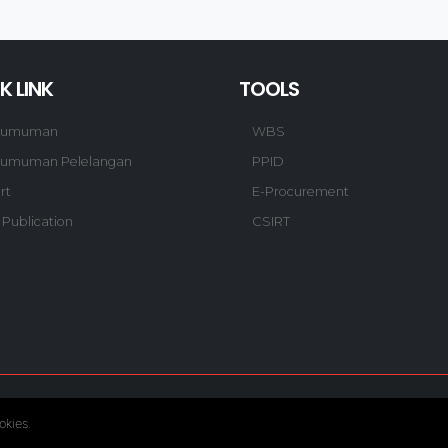
K LINK
TOOLS
gumuman
WBS
umuman Pelelangan
PPID
rt
E-Procurement
 Publication
CSIRT
© Copyright 2020. Hutama Karya All Rights Reserved.
okies.