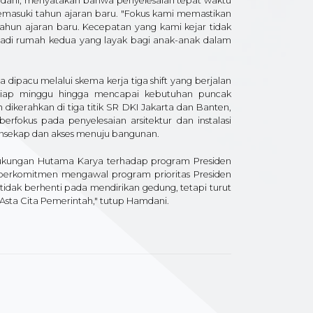
amdani, menyatakan bahwa penyelesaian tepat waktu
emasuki tahun ajaran baru. "Fokus kami memastikan
tahun ajaran baru. Kecepatan yang kami kejar tidak
jadi rumah kedua yang layak bagi anak-anak dalam
 dipacu melalui skema kerja tiga shift yang berjalan
tiap minggu hingga mencapai kebutuhan puncak
h dikerahkan di tiga titik SR DKI Jakarta dan Banten,
erfokus pada penyelesaian arsitektur dan instalasi
lansekap dan akses menuju bangunan.
dukungan Hutama Karya terhadap program Presiden
berkomitmen mengawal program prioritas Presiden
tidak berhenti pada mendirikan gedung, tetapi turut
Asta Cita Pemerintah," tutup Hamdani.