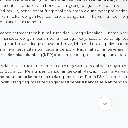
xecutive Vice President (EVP) Sekretaris Perusahaan Hutama Karya, H
i prioritas utama karena berkaitan langsung dengan kesiapan siswa m
 fasilitas SR, benar-benar fungsional dan aman digunakan tepat pada 
 kami tukar dengan kualitas, karena bangunan ini harus mampu men
 panjang," ujar Hamdani.
engejar target tersebut, seluruh titik SR yang dikerjakan Hutama Karya
 nonstop, dengan penambahan tenaga kerja secara bertahap se
ng 7 Juli 2026. Hingga di awal Juli 2026, lebih dari ribuan pekerja tela
mlahnya terus ditambah secara periodik. Pada tahap ini, pekerjaan b
kal-elektrikal-plumbing (MEP) di dalam gedung, serta perapihan area 
esaian SR DKI Jakarta dan Banten ditegaskan sebagai wujud nyata 
o Subianto. "Melalui pembangunan Sekolah Rakyat, Hutama Karya 
memutus rantai kemiskinan melalui pendidikan. Peran BUMN konstruksi 
pkan ruang bagi masa depan generasi penerus bangsa, sejalan dengan 