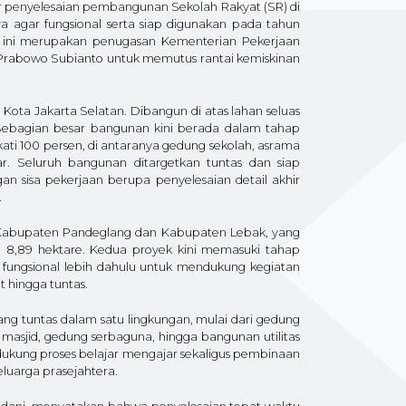
r penyelesaian pembangunan Sekolah Rakyat (SR) di
nya agar fungsional serta siap digunakan pada tahun
n ini merupakan penugasan Kementerian Pekerjaan
n Prabowo Subianto untuk memutus rantai kemiskinan
Kota Jakarta Selatan. Dibangun di atas lahan seluas
 Sebagian besar bangunan kini berada dalam tahap
ati 100 persen, di antaranya gedung sekolah, asrama
jar. Seluruh bangunan ditargetkan tuntas dan siap
gan sisa pekerjaan berupa penyelesaian detail akhir
.
 Kabupaten Pandeglang dan Kabupaten Lebak, yang
dan 8,89 hektare. Kedua proyek kini memasuki tahap
r fungsional lebih dahulu untuk mendukung kegiatan
t hingga tuntas.
ng tuntas dalam satu lingkungan, mulai dari gedung
 masjid, gedung serbaguna, hingga bangunan utilitas
ndukung proses belajar mengajar sekaligus pembinaan
eluarga prasejahtera.