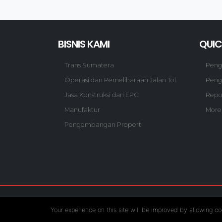
BISNIS KAMI
QUIC
Trans Sumatera
Pen
Operasi dan Pemeliharaan Jalan Tol
Peng
Jasa Konstruksi dan EPC
Repo
Manufaktur
More
Pengembangan Properti
Follow US :
Your experience on this site will be improved by allowing co