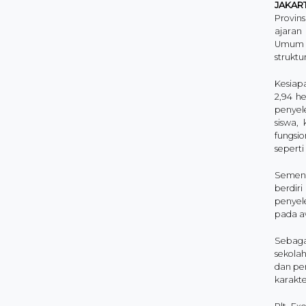
JAKAR
Provin
ajaran
Umum (
struktu
Kesiapa
2,94 h
penyele
siswa,
fungsi
seperti
Sement
berdir
penyel
pada aw
Sebaga
sekola
dan pen
karakte