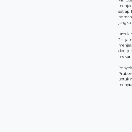
Plt. E
menjad
setiap
pernah
jangka
Untuk m
24 jam
menjela
dan ju
mekani
Penyel
Prabow
untuk 
menyia