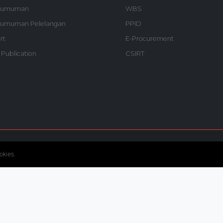
gumuman
WBS
umuman Pelelangan
PPID
rt
E-Procurement
 Publication
CSIRT
© Copyright 2020. Hutama Karya All Rights Reserved.
okies.