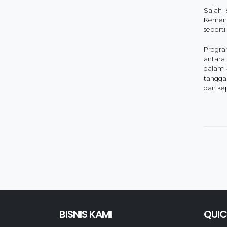
Salah 
Kement
seperti
Progra
antara
dalam 
tangga
dan kep
BISNIS KAMI
QUIC