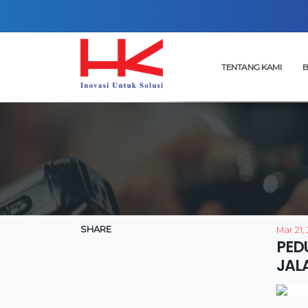
TENTANG KAMI
B
SHARE
Mar 21,
PED
JAL