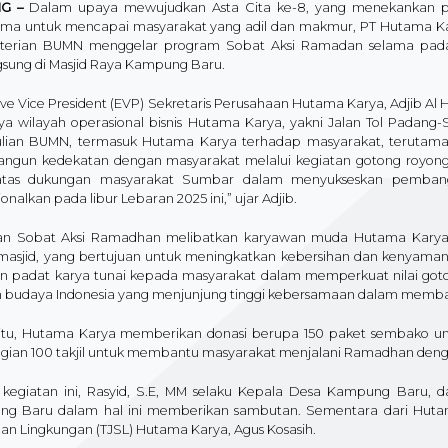
NG –
Dalam upaya mewujudkan Asta Cita ke-8, yang menekankan pen
ma untuk mencapai masyarakat yang adil dan makmur, PT Hutama Kar
erian BUMN menggelar program Sobat Aksi Ramadan selama pada Ka
gsung di Masjid Raya Kampung Baru.
ve Vice President (EVP) Sekretaris Perusahaan Hutama Karya, Adjib Al H
ya wilayah operasional bisnis Hutama Karya, yakni Jalan Tol Padang-
lian BUMN, termasuk Hutama Karya terhadap masyarakat, terutama 
gun kedekatan dengan masyarakat melalui kegiatan gotong royong da
atas dukungan masyarakat Sumbar dalam menyukseskan pembangu
ionalkan pada libur Lebaran 2025 ini,” ujar Adjib.
an Sobat Aksi Ramadhan melibatkan karyawan muda Hutama Karya 
 masjid, yang bertujuan untuk meningkatkan kebersihan dan kenyaman
n padat karya tunai kepada masyarakat dalam memperkuat nilai goto
 budaya Indonesia yang menjunjung tinggi kebersamaan dalam memb
 itu, Hutama Karya memberikan donasi berupa 150 paket sembako u
ian 100 takjil untuk membantu masyarakat menjalani Ramadhan deng
kegiatan ini, Rasyid, S.E, MM selaku Kepala Desa Kampung Baru, da
g Baru dalam hal ini memberikan sambutan. Sementara dari Hutam
dan Lingkungan (TJSL) Hutama Karya, Agus Kosasih.