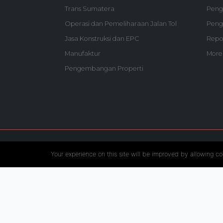
Trans Sumatera
Pen
Operasi dan Pemeliharaan Jalan Tol
Peng
Jasa Konstruksi dan EPC
Repo
Manufaktur
More
Pengembangan Properti
Follow US :
Your experience on this site will be improved by allowing co