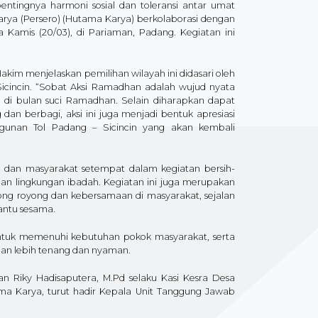
tingnya harmoni sosial dan toleransi antar umat
ya (Persero) (Hutama Karya) berkolaborasi dengan
mis (20/03), di Pariaman, Padang. Kegiatan ini
akim menjelaskan pemilihan wilayah ini didasari oleh
Sicincin. “Sobat Aksi Ramadhan adalah wujud nyata
di bulan suci Ramadhan. Selain diharapkan dapat
n berbagi, aksi ini juga menjadi bentuk apresiasi
nan Tol Padang – Sicincin yang akan kembali
dan masyarakat setempat dalam kegiatan bersih-
an lingkungan ibadah. Kegiatan ini juga merupakan
ng royong dan kebersamaan di masyarakat, sejalan
antu sesama.
ntuk memenuhi kebutuhan pokok masyarakat, serta
an lebih tenang dan nyaman.
n Riky Hadisaputera, M.Pd selaku Kasi Kesra Desa
a Karya, turut hadir Kepala Unit Tanggung Jawab