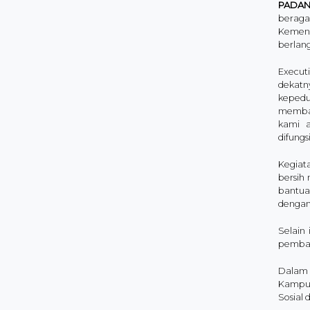
PADA
beraga
Kement
berlan
Executi
dekatn
kepedu
memban
kami 
difungs
Kegiat
bersih
bantua
dengan
Selain
pembag
Dalam 
Kampun
Sosial 