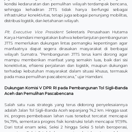
kondisi kedaruratan dan pemulihan wilayah terdampak bencana,
sehingga kehadiran JTTS tidak hanya berfungsi sebagai
infrastruktur konektivitas, tetapi juga sebagai penunjang mobilitas,
distribusi logistik, dan ketahanan wilayah.
Plt. Executive Vice President
Sekretaris Perusahaan Hutama
Karya Hamdani mengatakan bahwa keberlanjutan pembangunan
JTTS memerlukan dukungan lintas pemangku kepentingan agar
manfaatnya dapat segera dirasakan masyarakat di berbagai
wilayah Sumatra. “Pembangunan JTTS terus kami dorong agar
mampu memberikan manfaat yang semakin luas, baik dari sisi
konektivitas, efisiensi perjalanan dan logistik, maupun dukungan
terhadap kebutuhan masyarakat dalam situasi khusus, termasuk
pada masa pemulihan pascabencana,” ujar Hamdani.
Dukungan Komisi V DPR RI pada Pembangunan Tol Sigli–Banda
Aceh dan Pemulihan Pascabencana
Salah satu ruas strategis yang terus didorong penyelesaiannya
adalah Jalan Tol Sigli–Banda Aceh sepanjang 74,2 km. Hingga saat
ini, progres pembebasan lahan ruas tersebut tercatat mencapai
94,79%, sementara progres fisik konstruksi telah mencapai 97,91%.
Dari total enam seksi, Seksi 2 hingga Seksi 5 telah beroperasi,