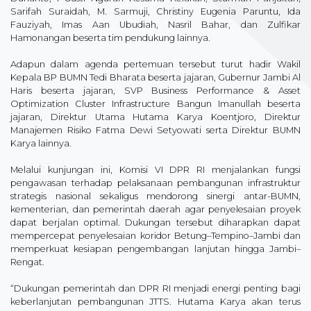
Sarifah Suraidah, M. Sarmuji, Christiny Eugenia Paruntu, Ida
Fauziyah, Imas Aan Ubudiah, Nasril Bahar, dan Zulfikar
Hamonangan beserta tim pendukung lainnya.
Adapun dalam agenda pertemuan tersebut turut hadir Wakil
Kepala BP BUMN Tedi Bharata beserta jajaran, Gubernur Jambi Al
Haris beserta jajaran, SVP Business Performance & Asset
Optimization Cluster Infrastructure Bangun Imanullah beserta
jajaran, Direktur Utama Hutama Karya Koentjoro, Direktur
Manajemen Risiko Fatma Dewi Setyowati serta Direktur BUMN
Karya lainnya.
Melalui kunjungan ini, Komisi VI DPR RI menjalankan fungsi
pengawasan terhadap pelaksanaan pembangunan infrastruktur
strategis nasional sekaligus mendorong sinergi antar-BUMN,
kementerian, dan pemerintah daerah agar penyelesaian proyek
dapat berjalan optimal. Dukungan tersebut diharapkan dapat
mempercepat penyelesaian koridor Betung–Tempino–Jambi dan
memperkuat kesiapan pengembangan lanjutan hingga Jambi–
Rengat.
“Dukungan pemerintah dan DPR RI menjadi energi penting bagi
keberlanjutan pembangunan JTTS. Hutama Karya akan terus