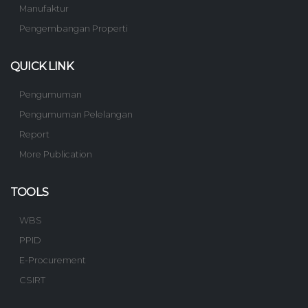
Manufaktur
Pengembangan Properti
QUICK LINK
Pengumuman
Pengumuman Pelelangan
Report
More Publication
TOOLS
WBS
PPID
E-Procurement
CSIRT