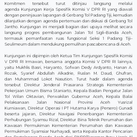
Komitmen tersebut turut ditinjau langsung melalui
agenda Kunjungan Kerja Spesifik Komisi V DPR RI yang diawali
dengan peninjauan lapangan di Gerbang Tol Padang Tiji, kemudian
dilanjutkan dengan agenda pertemuan dan diskusi di Gerbang Tol
Jantho. Kunjungan ini menjadi bagian dari upaya melihat secara
langsung progres pembangunan Jalan Tol Sigli–Banda Aceh,
termasuk pemanfaatan ruas fungsional Seksi 1 Padang Tiji–
Seulimeum dalam mendukung pemulihan pascabencana di Aceh.
Kunjungan ini dipimpin oleh Ketua Tim Kunjungan Spesifik Komisi
V DPR RI Irmawan, bersama anggota Komisi V DPR RI lainnya,
yaitu Mukhlis Basri, Haryanto, Sofwan Dedy Ardyanto, Hanan A.
Rozak, Syarief Abdullah Alkadrie, Ruslan M. Daud, Ghufran,
dan Muhammad Lokot Nasution. Turut hadir dalam agenda
tersebut Direktur Jenderal Prasarana Strategis Kementerian
Pekerjaan Umum Bisma Staniarto, Kepala Badan Pengatur Jalan
Tol Wilan Oktavian, Perwakilan Gubernur Aceh, Kepala Balai
Pelaksanaan Jalan Nasional Provinsi Aceh Yusrizal
Kurniawan, Direktur Operasi I PT Hutama Karya (Persero) Gunadi
beserta jajaran, Direktur Navigasi Penerbangan Kementerian
Perhubungan Syamsu Rizal, Direktur Bina Teknik Perumahan dan
Kawasan Permukiman Kementerian Perumahan dan Kawasan
Permukiman Syamsiar Nurhayadi, serta Kepala Kantor Pencarian