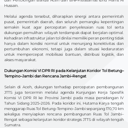
dan Pertolongan Banda Aceh dari BNPP/Basarnas Ibnu Harris Al
Hussain.
Melalui agenda tersebut, diharapkan sinergi antara pemerintah
pusat, pemerintah daerah, dan seluruh pemangku kepentingan
semakin kuat agar percepatan penyelesaian ruas tol serta
dukungan pemulihan wilayah terdampak dapat berjalan optimal.
Kehadiran infrastruktur jalan tol dinilai memiliki peran penting tidak
hanya dalam kondisi normal untuk menunjang konektivitas dan
pertumbuhan ekonomi, tetapi juga dalam situasi kedaruratan
untuk mempercepat mobilisasi bantuan, distribusi logistik, dan
akses masyarakat.
Dukungan Komisi VI DPR RI pada Kelanjutan Koridor Tol Betung–
Tempino–Jambi dan Rencana Jambi–Rengat
Selain di Aceh, dukungan terhadap percepatan pembangunan
JTTS juga tercermin melalui agenda Kunjungan Kerja Spesifik
Komisi VI DPR RI ke Provinsi Jambi pada masa persidangan IV
Tahun Sidang 2025–2026. Pada koridor ini, Hutama Karya tengah
menggarap Ruas Tol Betung–Tempino–Jambi sepanjang 170,70 km
sekaligus menyiapkan rencana pembangunan Ruas Tol Jambi–
Rengat sebagai kelanjutan koridor strategis JTTS di wilayah tengah
Sumatra.