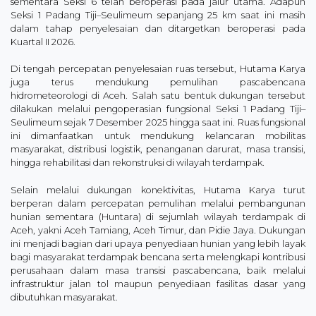
sementara Seksi 6 telah beroperasi pada jalur utama. Adapun
Seksi 1 Padang Tiji–Seulimeum sepanjang 25 km saat ini masih
dalam tahap penyelesaian dan ditargetkan beroperasi pada
Kuartal II 2026.
Di tengah percepatan penyelesaian ruas tersebut, Hutama Karya
juga terus mendukung pemulihan pascabencana
hidrometeorologi di Aceh. Salah satu bentuk dukungan tersebut
dilakukan melalui pengoperasian fungsional Seksi 1 Padang Tiji–
Seulimeum sejak 7 Desember 2025 hingga saat ini. Ruas fungsional
ini dimanfaatkan untuk mendukung kelancaran mobilitas
masyarakat, distribusi logistik, penanganan darurat, masa transisi,
hingga rehabilitasi dan rekonstruksi di wilayah terdampak.
Selain melalui dukungan konektivitas, Hutama Karya turut
berperan dalam percepatan pemulihan melalui pembangunan
hunian sementara (Huntara) di sejumlah wilayah terdampak di
Aceh, yakni Aceh Tamiang, Aceh Timur, dan Pidie Jaya. Dukungan
ini menjadi bagian dari upaya penyediaan hunian yang lebih layak
bagi masyarakat terdampak bencana serta melengkapi kontribusi
perusahaan dalam masa transisi pascabencana, baik melalui
infrastruktur jalan tol maupun penyediaan fasilitas dasar yang
dibutuhkan masyarakat.