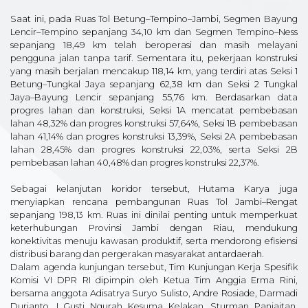
Saat ini, pada Ruas Tol Betung–Tempino–Jambi, Segmen Bayung
Lencir–Tempino sepanjang 34,10 km dan Segmen Tempino–Ness
sepanjang 18,49 km telah beroperasi dan masih melayani
pengguna jalan tanpa tarif. Sementara itu, pekerjaan konstruksi
yang masih berjalan mencakup 118,14 km, yang terdiri atas Seksi 1
Betung–Tungkal Jaya sepanjang 62,38 km dan Seksi 2 Tungkal
Jaya–Bayung Lencir sepanjang 55,76 km. Berdasarkan data
progres lahan dan konstruksi, Seksi 1A mencatat pembebasan
lahan 48,32% dan progres konstruksi 57,64%, Seksi 1B pembebasan
lahan 41,14% dan progres konstruksi 13,39%, Seksi 2A pembebasan
lahan 28,45% dan progres konstruksi 22,03%, serta Seksi 2B
pembebasan lahan 40,48% dan progres konstruksi 22,37%.
Sebagai kelanjutan koridor tersebut, Hutama Karya juga
menyiapkan rencana pembangunan Ruas Tol Jambi–Rengat
sepanjang 198,13 km. Ruas ini dinilai penting untuk memperkuat
keterhubungan Provinsi Jambi dengan Riau, mendukung
konektivitas menuju kawasan produktif, serta mendorong efisiensi
distribusi barang dan pergerakan masyarakat antardaerah.
Dalam agenda kunjungan tersebut, Tim Kunjungan Kerja Spesifik
Komisi VI DPR RI dipimpin oleh Ketua Tim Anggia Erma Rini,
bersama anggota Adisatrya Suryo Sulisto, Andre Rosiade, Darmadi
Durianto, I Gusti Ngurah Kesuma Kelakan, Sturman Panjaitan,