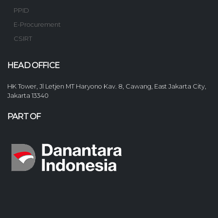
PPID
E-Procurement
CSIRT
HEAD OFFICE
HK Tower, Jl Letjen MT Haryono Kav. 8, Cawang, East Jakarta City,
Jakarta 13340
PART OF