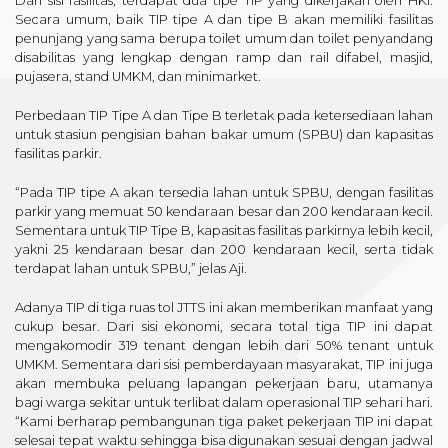
Dari sisi fasilitas, terdapat dua tipe TIP yang dikerjakan oleh HKI.
Secara umum, baik TIP tipe A dan tipe B akan memiliki fasilitas
penunjang yang sama berupa toilet umum dan toilet penyandang
disabilitas yang lengkap dengan ramp dan rail difabel, masjid,
pujasera, stand UMKM, dan minimarket.
Perbedaan TIP Tipe A dan Tipe B terletak pada ketersediaan lahan
untuk stasiun pengisian bahan bakar umum (SPBU) dan kapasitas
fasilitas parkir.
“Pada TIP tipe A akan tersedia lahan untuk SPBU, dengan fasilitas
parkir yang memuat 50 kendaraan besar dan 200 kendaraan kecil.
Sementara untuk TIP Tipe B, kapasitas fasilitas parkirnya lebih kecil,
yakni 25 kendaraan besar dan 200 kendaraan kecil, serta tidak
terdapat lahan untuk SPBU,” jelas Aji.
Adanya TIP di tiga ruas tol JTTS ini akan memberikan manfaat yang
cukup besar. Dari sisi ekonomi, secara total tiga TIP ini dapat
mengakomodir 319 tenant dengan lebih dari 50% tenant untuk
UMKM. Sementara dari sisi pemberdayaan masyarakat, TIP ini juga
akan membuka peluang lapangan pekerjaan baru, utamanya
bagi warga sekitar untuk terlibat dalam operasional TIP sehari hari.
“Kami berharap pembangunan tiga paket pekerjaan TIP ini dapat
selesai tepat waktu sehingga bisa digunakan sesuai dengan jadwal