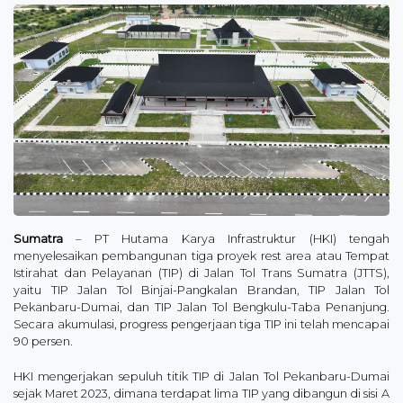
Sumatra
– PT Hutama Karya Infrastruktur (HKI) tengah
menyelesaikan pembangunan tiga proyek rest area atau Tempat
Istirahat dan Pelayanan (TIP) di Jalan Tol Trans Sumatra (JTTS),
yaitu TIP Jalan Tol Binjai-Pangkalan Brandan, TIP Jalan Tol
Pekanbaru-Dumai, dan TIP Jalan Tol Bengkulu-Taba Penanjung.
Secara akumulasi, progress pengerjaan tiga TIP ini telah mencapai
90 persen.
HKI mengerjakan sepuluh titik TIP di Jalan Tol Pekanbaru-Dumai
sejak Maret 2023, dimana terdapat lima TIP yang dibangun di sisi A