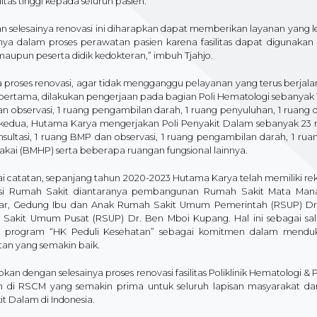
itas tinggi kepada seluruh pasien.
n selesainya renovasi ini diharapkan dapat memberikan layanan yang 
ya dalam proses perawatan pasien karena fasilitas dapat digunakan
aupun peserta didik kedokteran,” imbuh Tjahjo.
proses renovasi, agar tidak mengganggu pelayanan yang terus berjalan d
ertama, dilakukan pengerjaan pada bagian Poli Hematologi sebanyak 14 
 observasi, 1 ruang pengambilan darah, 1 ruang penyuluhan, 1 ruang d
kedua, Hutama Karya mengerjakan Poli Penyakit Dalam sebanyak 23 ru
nsultasi, 1 ruang BMP dan observasi, 1 ruang pengambilan darah, 1 rua
akai (BMHP) serta beberapa ruangan fungsional lainnya.
i catatan, sepanjang tahun 2020-2023 Hutama Karya telah memiliki r
si Rumah Sakit diantaranya pembangunan Rumah Sakit Mata Manad
ar, Gedung Ibu dan Anak Rumah Sakit Umum Pemerintah (RSUP) Dr.
Sakit Umum Pusat (RSUP) Dr. Ben Mboi Kupang. Hal ini sebagai sa
i program “HK Peduli Kesehatan” sebagai komitmen dalam menduku
tan yang semakin baik.
kan dengan selesainya proses renovasi fasilitas Poliklinik Hematologi &
n di RSCM yang semakin prima untuk seluruh lapisan masyarakat da
t Dalam di Indonesia.