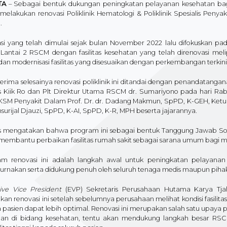
TA
– Sebagai bentuk dukungan peningkatan pelayanan kesehatan bag
 melakukan renovasi Poliklinik Hematologi & Poliklinik Spesialis Pe
.
si yang telah dimulai sejak bulan November 2022 lalu difokuskan pa
) Lantai 2 RSCM dengan fasilitas kesehatan yang telah direnovasi mel
dan modernisasi fasilitas yang disesuaikan dengan perkembangan terkini
erima selesainya renovasi poliklinik ini ditandai dengan penandatanga
us Kiik Ro dan Plt Direktur Utama RSCM dr. Sumariyono pada hari Rabu
KSM Penyakit Dalam Prof. Dr. dr. Dadang Makmun, SpPD, K-GEH, Ketu
surijal Djauzi, SpPD, K-AI, SpPD, K-R, MPH beserta jajarannya.
us mengatakan bahwa program ini sebagai bentuk Tanggung Jawab Sos
membantu perbaikan fasilitas rumah sakit sebagai sarana umum bagi m
am renovasi ini adalah langkah awal untuk peningkatan pelayan
rnakan serta didukung penuh oleh seluruh tenaga medis maupun pihak-pih
ive Vice President
(EVP) Sekretaris Perusahaan Hutama Karya T
an renovasi ini setelah sebelumnya perusahaan melihat kondisi fasilit
pasien dapat lebih optimal. Renovasi ini merupakan salah satu upaya 
an di bidang kesehatan, tentu akan mendukung langkah besar RSCM