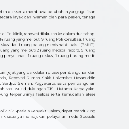
lebih baik serta membawa perubahan yang signifikan
 secara layak dan nyaman oleh para pasien, tenaga
i Poliklinik, renovasi dilakukan ke dalam dua tahap.
ruang yang meliputi 9 ruang Poli konsultasi, 1 ruang
iskusi dan 1 ruang barang medis habis pakai (BMHP).
ang yang meliputi 2 ruang medical record, 9 ruang
ng penyuluhan, 1 ruang diskusi, 1 ruang barang medis
ekam jejak yang baik dalam proses pembangunan dan
o, Renovasi Rumah Sakit Universitas Hasanuddin
 Sardjito Sleman, Yogyakarta, serta pembangunan
lah satu wujud dukungan TJSL Hutama Karya yakni
ng terpenuhinya fasilitas serta kemudahan akses
 Poliklinik Spesialis Penyakit Dalam, dapat mendukung
n khususnya memajukan pelayanan medis Spesialis