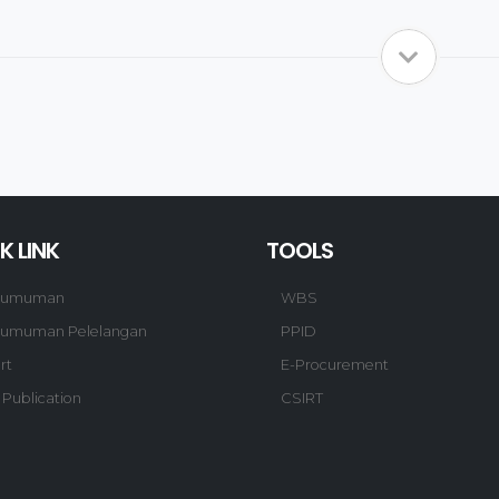
K LINK
TOOLS
gumuman
WBS
umuman Pelelangan
PPID
rt
E-Procurement
 Publication
CSIRT