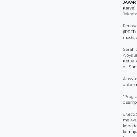
JAKAR
Karya)
Jakarta
Renova
(IPRJT
medis, 
Serah t
Aloysi
Ketua 
dr. Sam
Aloysi
dalam 
“Progr
disempu
Execut
melakuk
kepada 
kemaju