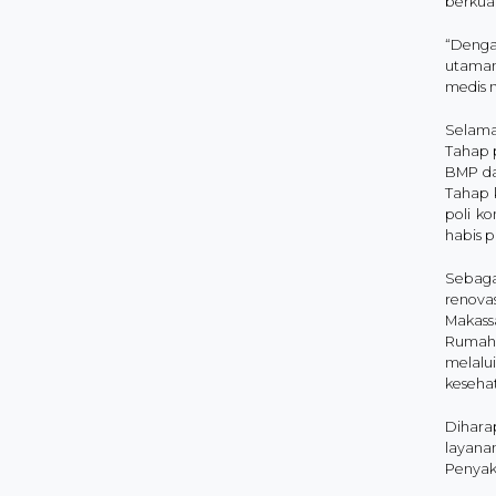
berkual
“Denga
utaman
medis m
Selama 
Tahap p
BMP dan
Tahap 
poli ko
habis p
Sebaga
renova
Makass
Rumah 
melalu
keseha
Diharap
layana
Penyaki