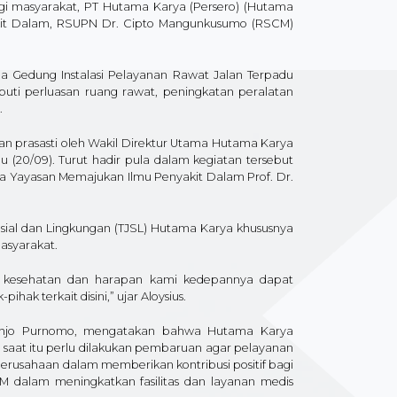
i masyarakat, PT Hutama Karya (Persero) (Hutama
nyakit Dalam, RSUPN Dr. Cipto Mangunkusumo (RSCM)
da Gedung Instalasi Pelayanan Rawat Jalan Terpadu
iputi perluasan ruang rawat, peningkatan peralatan
.
nan prasasti oleh Wakil Direktur Utama Hutama Karya
 (20/09). Turut hadir pula dalam kegiatan tersebut
a Yayasan Memajukan Ilmu Penyakit Dalam Prof. Dr.
ial dan Lingkungan (TJSL) Hutama Karya khususnya
asyarakat.
an kesehatan dan harapan kami kedepannya dapat
ak terkait disini,” ujar Aloysius.
jahjo Purnomo, mengatakan bahwa Hutama Karya
as saat itu perlu dilakukan pembaruan agar pelayanan
perusahaan dalam memberikan kontribusi positif bagi
 dalam meningkatkan fasilitas dan layanan medis