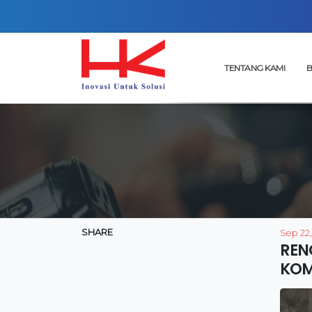
TENTANG KAMI
B
SHARE
Sep 22
REN
KOM