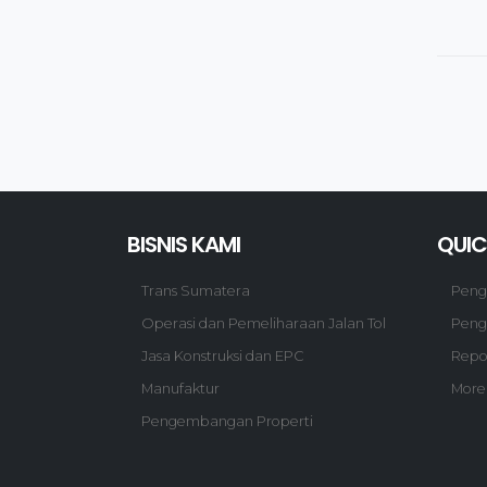
BISNIS KAMI
QUIC
Trans Sumatera
Pen
Operasi dan Pemeliharaan Jalan Tol
Peng
Jasa Konstruksi dan EPC
Repo
Manufaktur
More
Pengembangan Properti