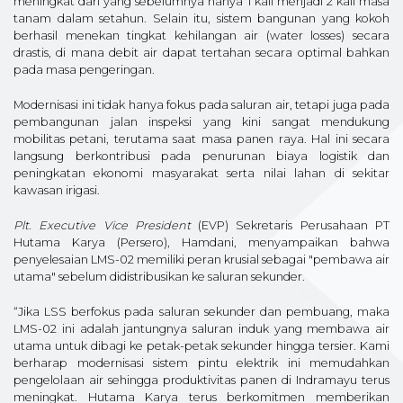
meningkat dari yang sebelumnya hanya 1 kali menjadi 2 kali masa
tanam dalam setahun. Selain itu, sistem bangunan yang kokoh
berhasil menekan tingkat kehilangan air (water losses) secara
drastis, di mana debit air dapat tertahan secara optimal bahkan
pada masa pengeringan.
Modernisasi ini tidak hanya fokus pada saluran air, tetapi juga pada
pembangunan jalan inspeksi yang kini sangat mendukung
mobilitas petani, terutama saat masa panen raya. Hal ini secara
langsung berkontribusi pada penurunan biaya logistik dan
peningkatan ekonomi masyarakat serta nilai lahan di sekitar
kawasan irigasi.
Plt. Executive Vice President
(EVP) Sekretaris Perusahaan PT
Hutama Karya (Persero), Hamdani, menyampaikan bahwa
penyelesaian LMS-02 memiliki peran krusial sebagai "pembawa air
utama" sebelum didistribusikan ke saluran sekunder.
“Jika LSS berfokus pada saluran sekunder dan pembuang, maka
LMS-02 ini adalah jantungnya saluran induk yang membawa air
utama untuk dibagi ke petak-petak sekunder hingga tersier. Kami
berharap modernisasi sistem pintu elektrik ini memudahkan
pengelolaan air sehingga produktivitas panen di Indramayu terus
meningkat. Hutama Karya terus berkomitmen memberikan