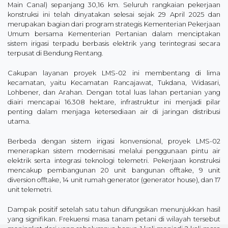
Main Canal) sepanjang 30,16 km. Seluruh rangkaian pekerjaan
konstruksi ini telah dinyatakan selesai sejak 29 April 2025 dan
merupakan bagian dari program strategis Kementerian Pekerjaan
Umum bersama Kementerian Pertanian dalam menciptakan
sistem irigasi terpadu berbasis elektrik yang terintegrasi secara
terpusat di Bendung Rentang.
Cakupan layanan proyek LMS-02 ini membentang di lima
kecamatan, yaitu Kecamatan Rancajawat, Tukdana, Widasari,
Lohbener, dan Arahan. Dengan total luas lahan pertanian yang
diairi mencapai 16.308 hektare, infrastruktur ini menjadi pilar
penting dalam menjaga ketersediaan air di jaringan distribusi
utama.
Berbeda dengan sistem irigasi konvensional, proyek LMS-02
menerapkan sistem modernisasi melalui penggunaan pintu air
elektrik serta integrasi teknologi telemetri. Pekerjaan konstruksi
mencakup pembangunan 20 unit bangunan offtake, 9 unit
diversion offtake, 14 unit rumah generator (generator house), dan 17
unit telemetri.
Dampak positif setelah satu tahun difungsikan menunjukkan hasil
yang signifikan. Frekuensi masa tanam petani di wilayah tersebut