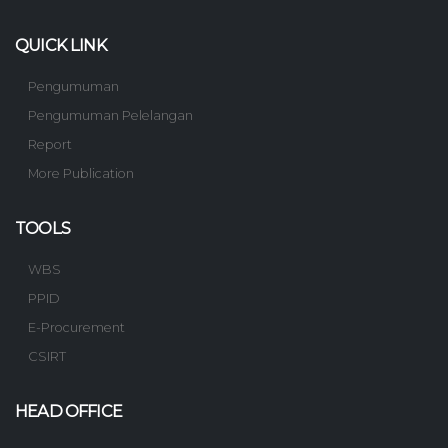
QUICK LINK
Pengumuman
Pengumuman Pelelangan
Report
More Publication
TOOLS
WBS
PPID
E-Procurement
CSIRT
HEAD OFFICE