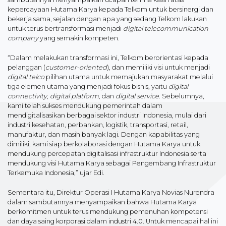
kepercayaan Hutama Karya kepada Telkom untuk bersinergi dan
bekerja sama, sejalan dengan apa yang sedang Telkom lakukan
untuk terus bertransformasi menjadi
digital telecommunication
company
yang semakin kompeten.
“Dalam melakukan transformasi ini, Telkom berorientasi kepada
pelanggan (
customer-oriented
), dan memiliki visi untuk menjadi
digital telco
pilihan utama untuk memajukan masyarakat melalui
tiga elemen utama yang menjadi fokus bisnis, yaitu
digital
connectivity, digital platform,
dan
digital service
. Sebelumnya,
kami telah sukses mendukung pemerintah dalam
mendigitalisasikan berbagai sektor industri Indonesia, mulai dari
industri kesehatan, perbankan, logistik, transportasi, retail,
manufaktur, dan masih banyak lagi. Dengan kapabilitas yang
dimiliki, kami siap berkolaborasi dengan Hutama Karya untuk
mendukung percepatan digitalisasi infrastruktur Indonesia serta
mendukung visi Hutama Karya sebagai Pengembang Infrastruktur
Terkemuka Indonesia,” ujar Edi.
Sementara itu, Direktur Operasi I Hutama Karya Novias Nurendra
dalam sambutannya menyampaikan bahwa Hutama Karya
berkomitmen untuk terus mendukung pemenuhan kompetensi
dan daya saing korporasi dalam industri 4.0. Untuk mencapai hal ini