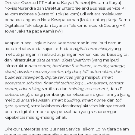
Direktur Operasi I PT Hutama Karya (Persero) (Hutama Karya)
Novias Nurendra dan Direktur Enterprise and Business Service PT
Telkom Indonesia (Persero) Tbk (Telkom) Edi Witjara melakukan
penandatanganan Nota Kesepahaman (MoU) tentang Kerja Sama
Digitalisasi Teknologi dan Layanan Telekomunikasi, di Gedung HK
Tower Jakarta pada Kamis (7/7).
Adapun ruang lingkup Nota Kesepahaman ini meliputi namun
tidak terbatas pada kajian terhadap
digital connectivity
(yang
meliputi jaringan infrastruktur, jaringan komunikasi berbasis digital,
dan infrastruktur
data center
),
digital platform
(yang meliputi
infrastruktur
data center, hardware
&
software, security, storage,
cloud, disaster recovery center, big data, IoT, automation, dan
business intelligent
),
digital services
(yang meliputi
smart
ecosystem solution, financial technology, ERP system, contact
center, advertising,
sertifikasi dan
training, assessment
, dan
IT
outsourcing
), sinergi pembangunan ekosistem digital lainnya (yang
meliputi
smart
kawasan,
smart building, smart home
, dan
toll
gate system
), serta kolaborasi dan sinergi aktivitas lainnya terkait
potensi digital sumber daya perusahaan yang sesuai dengan
kapabilitas masing-masing pihak.
Direktur Enterprise and Business Service Telkom Edi Witjara dalam
sambutannya menyampaikan ucapan terima kasih atas