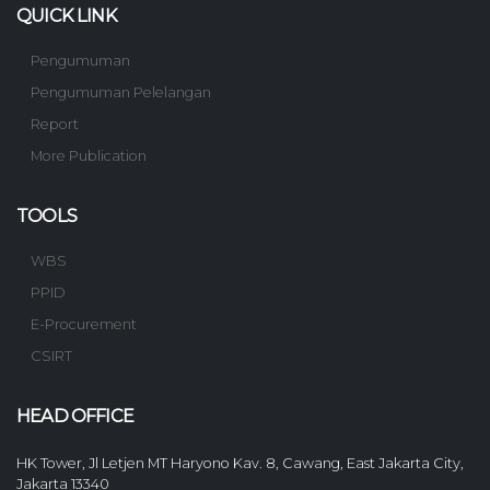
QUICK LINK
Pengumuman
Pengumuman Pelelangan
Report
More Publication
TOOLS
WBS
PPID
E-Procurement
CSIRT
HEAD OFFICE
HK Tower, Jl Letjen MT Haryono Kav. 8, Cawang, East Jakarta City,
Jakarta 13340