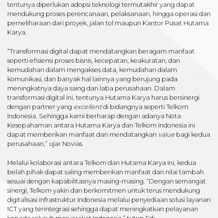
tentunya diperlukan adopsi teknologi termutakhir yang dapat
mendukung proses perencanaan, pelaksanaan, hingga operasi dan
pemeliharaan dari proyek, jalan tol maupun Kantor Pusat Hutama
Karya.
“Transformasi digital dapat mendatangkan beragam manfaat
seperti efisiensi proses bisnis, kecepatan, keakuratan, dan
kemudahan dalam mengakses data, kemudahan dalam
komunikasi, dan banyak hal lainnya yang berujung pada
meningkatnya daya saing dan laba perusahaan. Dalam
transformasi digital ini, tentunya Hutama Karya harus bersinergi
dengan partner yang
excellent
di bidangnya seperti Telkom
Indonesia. Sehingga kami berharap dengan adanya Nota
Kesepahaman antara Hutama Karya dan Telkom Indonesia ini
dapat memberikan manfaat dan mendatangkan
value
bagi kedua
perusahaan,” ujar Novias.
Melalui kolaborasi antara Telkom dan Hutama Karya ini, kedua
belah pihak dapat saling memberikan manfaat dan nilai tambah
sesuai dengan kapabilitasnya masing-masing. “Dengan semangat
sinergi, Telkom yakin dan berkomitmen untuk terus mendukung
digitalisasi infrastruktur Indonesia melalui penyediaan solusi layanan
ICT yang terintegrasi sehingga dapat meningkatkan pelayanan