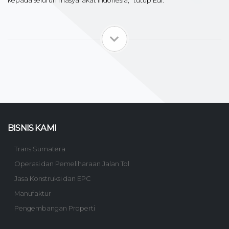
kepada seluruh masyarakat Indonesia,” tutup Edi.
BISNIS KAMI
Trans Sumatera
Operasi dan Pemeliharaan Jalan Tol
Jasa Konstruksi dan EPC
Manufaktur
Pengembangan Properti