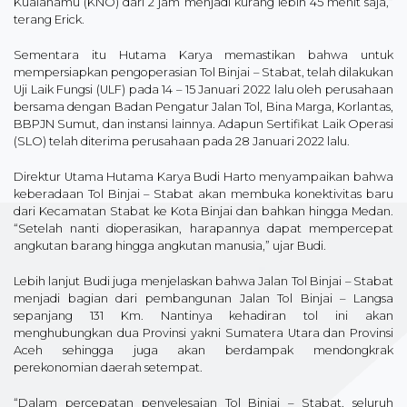
Kualanamu (KNO) dari 2 jam menjadi kurang lebih 45 menit saja,”
terang Erick.
Sementara itu Hutama Karya memastikan bahwa untuk
mempersiapkan pengoperasian Tol Binjai – Stabat, telah dilakukan
Uji Laik Fungsi (ULF) pada 14 – 15 Januari 2022 lalu oleh perusahaan
bersama dengan Badan Pengatur Jalan Tol, Bina Marga, Korlantas,
BBPJN Sumut, dan instansi lainnya. Adapun Sertifikat Laik Operasi
(SLO) telah diterima perusahaan pada 28 Januari 2022 lalu.
Direktur Utama Hutama Karya Budi Harto menyampaikan bahwa
keberadaan Tol Binjai – Stabat akan membuka konektivitas baru
dari Kecamatan Stabat ke Kota Binjai dan bahkan hingga Medan.
“Setelah nanti dioperasikan, harapannya dapat mempercepat
angkutan barang hingga angkutan manusia,” ujar Budi.
Lebih lanjut Budi juga menjelaskan bahwa Jalan Tol Binjai – Stabat
menjadi bagian dari pembangunan Jalan Tol Binjai – Langsa
sepanjang 131 Km. Nantinya kehadiran tol ini akan
menghubungkan dua Provinsi yakni Sumatera Utara dan Provinsi
Aceh sehingga juga akan berdampak mendongkrak
perekonomian daerah setempat.
“Dalam percepatan penyelesaian Tol Binjai – Stabat, seluruh