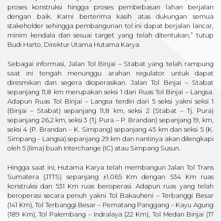
proses konstruksi hingga proses pembebasan lahan berjalan
dengan baik. Kami berterima kasih atas dukungan semua
stakeholder sehingga pembangunan tol ini dapat berjalan lancar,
minim kendala dan sesuai target yang telah ditentukan,” tutup
Budi Harto, Direktur Utama Hutama Karya.
Sebagai informasi, Jalan Tol Binjai – Stabat yang telah rampung
saat ini tengah menunggu arahan regulator untuk dapat
diresmikan dan segera dioperasikan. Jalan Tol Binjai – Stabat
sepanjang 11,8 km merupakan seksi 1 dari Ruas Tol Binjai – Langsa.
Adapun Ruas Tol Binjai – Langsa terdiri dari 5 seksi yakni seksi 1
(Binjai – Stabat) sepanjang 11,8 km, seksi 2 (Stabat – Tj. Pura)
sepanjang 26,2 km, seksi 3 (Tj. Pura – P. Brandan) sepanjang 19, km,
seksi 4 (P. Brandan – K. Simpang) sepanjang 45 km dan seksi 5 (K.
Simpang – Langsa) sepanjang 29 km dan nantinya akan dilengkapi
oleh 5 (lima) buah Interchange (IC) atau Simpang Susun.
Hingga saat ini, Hutama Karya telah membangun Jalan Tol Trans
Sumatera (JTTS) sepanjang ±1.065 Km dengan 534 Km ruas
konstruksi dan 531 Km ruas beroperasi. Adapun ruas yang telah
beroperasi secara penuh yakni Tol Bakauheni – Terbanggi Besar
(141 Km), Tol Terbanggi Besar – Pematang Panggang – Kayu Agung
(189 Km), Tol Palembang – Indralaya (22 Km), Tol Medan Binjai (17