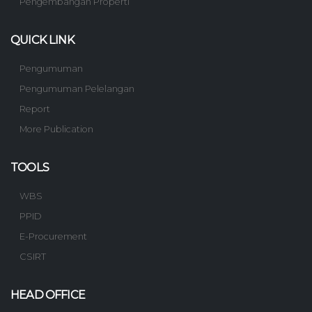
Pengembangan Properti
QUICK LINK
Pengumuman
Pengumuman Pelelangan
Report
More Publication
TOOLS
WBS
PPID
E-Procurement
CSIRT
HEAD OFFICE