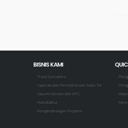
BISNIS KAMI
QUIC
Trans Sumatera
Pen
Operasi dan Pemeliharaan Jalan Tol
Peng
Jasa Konstruksi dan EPC
Repo
Manufaktur
More
Pengembangan Properti