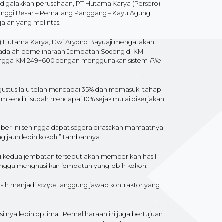
digalakkan perusahaan, PT Hutama Karya (Persero)
banggi Besar – Pematang Panggang – Kayu Agung
alan yang melintas.
PT) Hutama Karya, Dwi Aryono Bayuaji mengatakan
i adalah pemeliharaan Jembatan Sodong di KM
ingga KM 249+600 dengan menggunakan sistem
Pile
agustus lalu telah mencapai 35% dan memasuki tahap
sendiri sudah mencapai 10% sejak mulai dikerjakan
er ini sehingga dapat segera dirasakan manfaatnya
ng jauh lebih kokoh,” tambahnya.
i kedua jembatan tersebut akan memberikan hasil
ingga menghasilkan jembatan yang lebih kokoh.
asih menjadi
scope
tanggung jawab kontraktor yang
nya lebih optimal. Pemeliharaan ini juga bertujuan