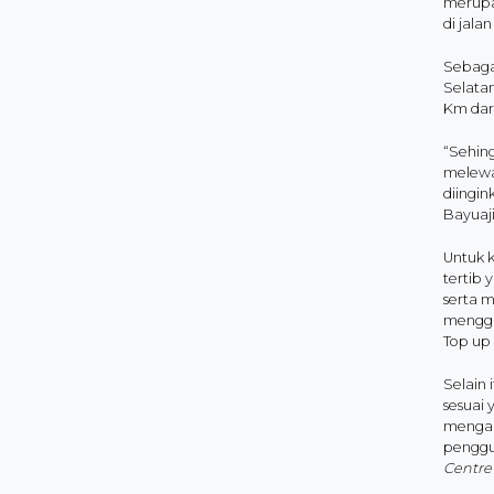
merupa
di jala
Sebaga
Selata
Km dar
“Sehing
melewat
diingi
Bayuaji
Untuk k
tertib 
serta 
menggu
Top up 
Selain
sesuai 
mengan
penggun
Centr