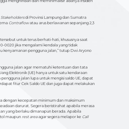
gga menghindari dan meminimalisir adanya insiden
Stakeholders
di Provinsi Lampung dan Sumatra
kema
Contraflow
atau arus berlawanan sepanjang 2,3
rsebut untuk terus berhati-hati, khususnya saat
900-0020 jika mengalami kendala yang tidak
ggu kenyamanan pengguna jalan,” tutup Dwi Aryono
pengguna jalan agar mematuhi ketentuan dan tata
 Uang Elektronik (UE) hanya untuk satu kendaraan
pengguna jalan lupa untuk mengisi saldo UE, dapat
rdapat fitur Cek Saldo UE dan juga dapat melakukan
ndara dengan kecepatan minimum dan maksimum
keadaan darurat. Segera beristirahat apabila merasa
atan yang berlaku dimanapun berada. Apabila
n tol maupun
rest area
agar segera melapor ke
Call