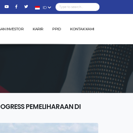
ID
AN INVESTOR
KARIR
PPID
KONTAK KAMI
PROGRESS PEMELIHARAAN DI