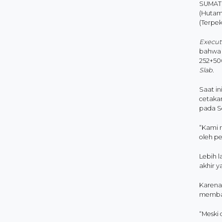
SUMATR
(Hutam
(Terpe
Execut
bahwa 
252+50
Slab.
Saat i
cetaka
pada Se
“Kami 
oleh pe
Lebih 
akhir 
Karena 
memba
“Meski