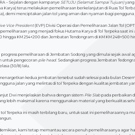
A – Sejalan dengan kampanye
SETUJU (Selamat Sampai Tujuan)
yang 
a Karya) terus melakukan pemeliharaan berkelanjutan di Ruas Tol Ter
ka), demi menciptakan jalan tol yang aman dan nyaman bagi pengguna j
ive Vice President
(EVP) Divisi Operasi dan Pemeliharaan Jalan Tol (O
pemeliharaan yang menjadi fokus Hutama Karya di Tol Terpeka saat in
0 hingga KM 254+200 dan Jembatan Tendongram di KM KM 248+500 h
ni progress pemeliharaan di Jembatan Sodong yang dimulai sejak awal 
n untuk pengecoran
pile head.
Sedangkan progress Jembatan Tedongram 
lasa (30/8) lalu.
menargetkan kedua jembatan tersebut sudah selesai pada bulan Desemb
ngguna jalan yang melintas di tol Terpeka dengan kualitas jembatan ya
lanjut Dwi menjelaskan bahwa dengan sistem
Pile Slab
pada perbaikan d
yang lebih maksimal karena menggunakan material yang berkualitas seh
tol Terpeka ini masih terbilang baru, untuk saat ini pemeliharaannya m
ngun.
 demikian, kami tetap memantau secara penuh pemeliharaanya agar hasil