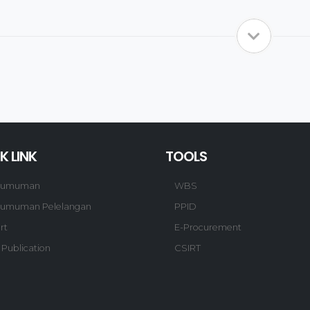
K LINK
TOOLS
gumuman
WBS
umuman Pelelangan
PPID
rt
E-Procurement
 Publication
CSIRT