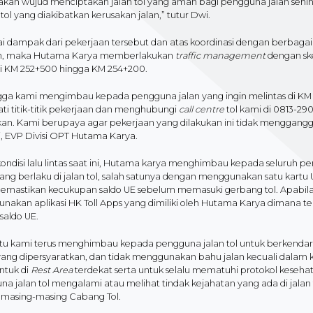
kan wujud menciptakan jalan tol yang aman bagi pengguna jalan sehin
n tol yang diakibatkan kerusakan jalan,” tutur Dwi.
i dampak dari pekerjaan tersebut dan atas koordinasi dengan berbagai
n, maka Hutama Karya memberlakukan
traffic management
dengan s
i KM 252+500 hingga KM 254+200.
ga kami mengimbau kepada pengguna jalan yang ingin melintas di KM te
i titik-titik pekerjaan dan menghubungi
call centre
tol kami di 0813-2
nkan. Kami berupaya agar pekerjaan yang dilakukan ini tidak menggan
, EVP Divisi OPT Hutama Karya.
ondisi lalu lintas saat ini, Hutama karya menghimbau kepada seluruh 
yang berlaku di jalan tol, salah satunya dengan menggunakan satu kartu
memastikan kecukupan saldo UE sebelum memasuki gerbang tol. Apabila 
nakan aplikasi HK Toll Apps yang dimiliki oleh Hutama Karya dimana te
saldo UE.
 itu kami terus menghimbau kepada pengguna jalan tol untuk berke
yang dipersyaratkan, dan tidak menggunakan bahu jalan kecuali dalam 
tuk di
Rest Area
terdekat serta untuk selalu mematuhi protokol keseh
a jalan tol mengalami atau melihat tindak kejahatan yang ada di jala
e
masing-masing Cabang Tol.