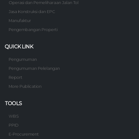
Operasi dan Pemeliharaan Jalan Tol
Jasa Konstruksi dan EPC
Manufaktur
Pengembangan Properti
QUICK LINK
Pengumuman
Pengumuman Pelelangan
Report
More Publication
TOOLS
WBS
PPID
E-Procurement