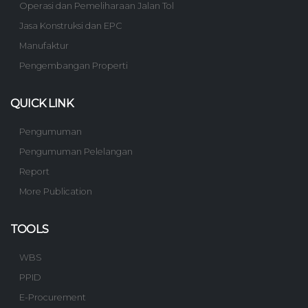
Operasi dan Pemeliharaan Jalan Tol
Jasa Konstruksi dan EPC
Manufaktur
Pengembangan Properti
QUICK LINK
Pengumuman
Pengumuman Pelelangan
Report
More Publication
TOOLS
WBS
PPID
E-Procurement