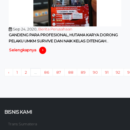
Sep 24, 2020,
Berita Perusahaan
GANDENG PARA PROFESIONAL, HUTAMA KARYA DORONG
PELAKU UMKM SURVIVE DAN NAIK KELAS DITENGAH
PANDEMI
Selengkapnya
‹
1
2
...
86
87
88
89
90
91
92
9
BISNIS KAMI
Trans Sumatera