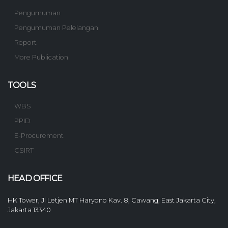
Pengumuman
Pengumuman Pelelangan
Report
More Publication
TOOLS
WBS
PPID
E-Procurement
CSIRT
HEAD OFFICE
HK Tower, Jl Letjen MT Haryono Kav. 8, Cawang, East Jakarta City,
Jakarta 13340