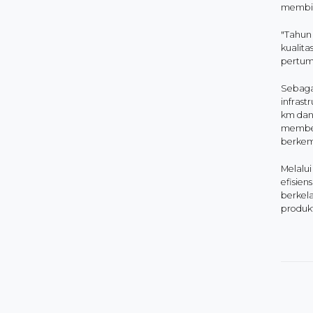
membia
"Tahun 
kualita
pertum
Sebaga
infrast
km dan
member
berkem
Melalu
efisien
berkela
produkt