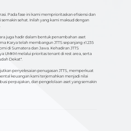
rasi. Pada fase ini kami memprioritaskan efisiensi dan
i semakin sehat. Inilah yang kami maksud dengan
.
ra juga hadir dalam bentuk penambahan aset
Hutama Karya telah membangun JTTS sepanjang ±1.235
nomi di Sumatera dan Jawa. Kehadiran JTTS
MKM melalui prioritas tenant di rest area, serta
udah Dekat".
jutkan penyelesaian penugasan JTTS, memperkuat
amental keuangan kami terjemahkan menjadi nilai
tribusi perpajakan, dan pengelolaan aset yang semakin