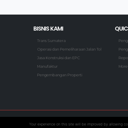
BISNIS KAMI
QUIC
Trans Sumatera
Pen
Operasi dan Pemeliharaan Jalan Tol
Peng
Jasa Konstruksi dan EPC
Repo
Manufaktur
More
Pengembangan Properti
Follow US :
Your experience on this site will be improved by allowing co