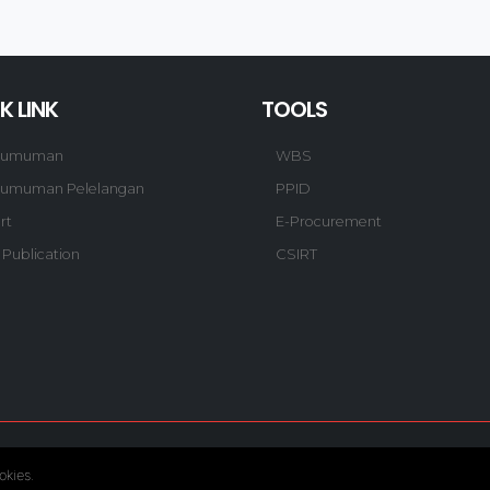
K LINK
TOOLS
gumuman
WBS
umuman Pelelangan
PPID
rt
E-Procurement
 Publication
CSIRT
© Copyright 2020. Hutama Karya All Rights Reserved.
okies.