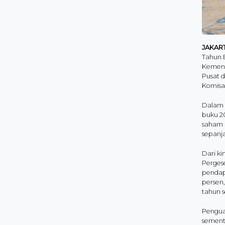
JAKAR
Tahun B
Kement
Pusat d
Komisar
Dalam 
buku 2
saham 
sepanj
Dari ki
Pergese
pendapa
persen,
tahun s
Penguat
sement