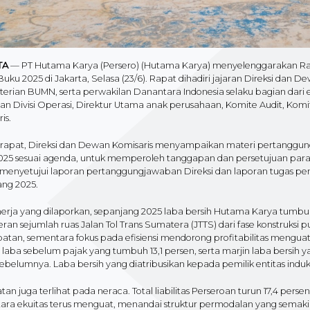
TA
— PT Hutama Karya (Persero) (Hutama Karya) menyelenggarakan
uku 2025 di Jakarta, Selasa (23/6). Rapat dihadiri jajaran Direksi dan
erian BUMN, serta perwakilan Danantara Indonesia selaku bagian dar
an Divisi Operasi, Direktur Utama anak perusahaan, Komite Audit, Kom
is.
rapat, Direksi dan Dewan Komisaris menyampaikan materi pertanggu
025 sesuai agenda, untuk memperoleh tanggapan dan persetujuan pa
menyetujui laporan pertanggungjawaban Direksi dan laporan tugas pe
ang 2025.
nerja yang dilaporkan, sepanjang 2025 laba bersih Hutama Karya tumbu
ran sejumlah ruas Jalan Tol Trans Sumatera (JTTS) dari fase konstruksi
tan, sementara fokus pada efisiensi mendorong profitabilitas menguat. 
 laba sebelum pajak yang tumbuh 13,1 persen, serta marjin laba bersih y
ebelumnya. Laba bersih yang diatribusikan kepada pemilik entitas ind
an juga terlihat pada neraca. Total liabilitas Perseroan turun 17,4 per
ara ekuitas terus menguat, menandai struktur permodalan yang semakin