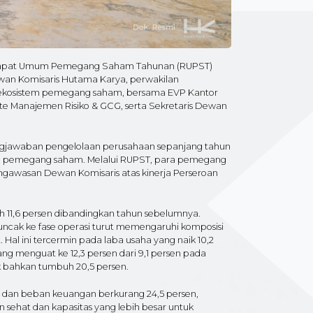
 Rapat Umum Pemegang Saham Tahunan (RUPST)
 Dewan Komisaris Hutama Karya, perwakilan
i ekosistem pemegang saham, bersama EVP Kantor
ite Manajemen Risiko & GCG, serta Sekretaris Dewan
ngjawaban pengelolaan perusahaan sepanjang tahun
ra pemegang saham. Melalui RUPST, para pemegang
ngawasan Dewan Komisaris atas kinerja Perseroan
h 11,6 persen dibandingkan tahun sebelumnya.
 puncak ke fase operasi turut memengaruhi komposisi
Hal ini tercermin pada laba usaha yang naik 10,2
ang menguat ke 12,3 persen dari 9,1 persen pada
uk bahkan tumbuh 20,5 persen.
sen dan beban keuangan berkurang 24,5 persen,
 sehat dan kapasitas yang lebih besar untuk