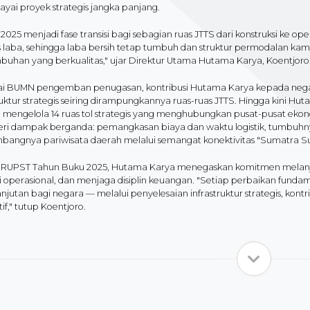
yai proyek strategis jangka panjang.
2025 menjadi fase transisi bagi sebagian ruas JTTS dari konstruksi ke ope
s laba, sehingga laba bersih tetap tumbuh dan struktur permodalan kam
buhan yang berkualitas," ujar Direktur Utama Hutama Karya, Koentjoro
i BUMN pengemban penugasan, kontribusi Hutama Karya kepada nega
ruktur strategis seiring dirampungkannya ruas-ruas JTTS. Hingga kini 
 mengelola 14 ruas tol strategis yang menghubungkan pusat-pusat eko
i dampak berganda: pemangkasan biaya dan waktu logistik, tumbuhnya U
bangnya pariwisata daerah melalui semangat konektivitas "Sumatra S
i RUPST Tahun Buku 2025, Hutama Karya menegaskan komitmen melan
si operasional, dan menjaga disiplin keuangan. "Setiap perbaikan fund
njutan bagi negara — melalui penyelesaian infrastruktur strategis, kon
if," tutup Koentjoro.