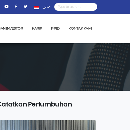
ID
AN INVESTOR
KARIR
PPID
KONTAK KAMI
 Catatkan Pertumbuhan