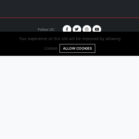
Follow US :
Your experience on this site will be improved by allowing
© Copyright 2020. Hutama Karya All Rights Reserved.
cookies.
ALLOW COOKIES