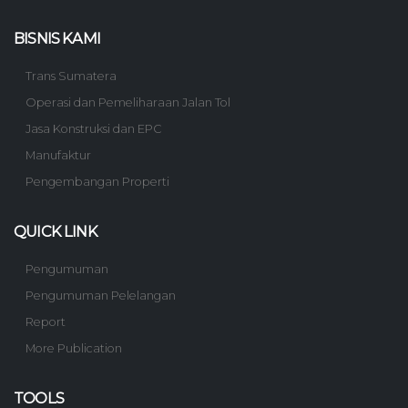
BISNIS KAMI
Trans Sumatera
Operasi dan Pemeliharaan Jalan Tol
Jasa Konstruksi dan EPC
Manufaktur
Pengembangan Properti
QUICK LINK
Pengumuman
Pengumuman Pelelangan
Report
More Publication
TOOLS