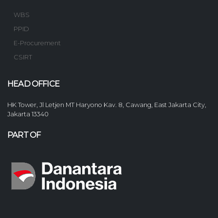
WBS
PPID
E-Procurement
CSIRT
HEAD OFFICE
HK Tower, Jl Letjen MT Haryono Kav. 8, Cawang, East Jakarta City,
Jakarta 13340
PART OF