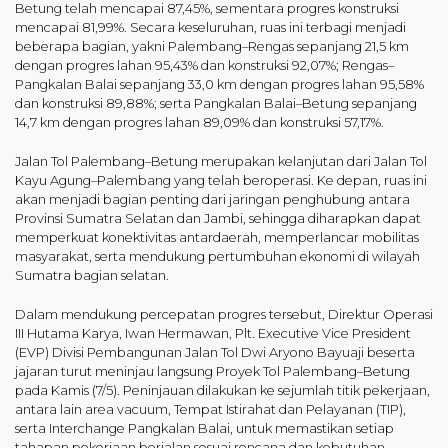
Betung telah mencapai 87,45%, sementara progres konstruksi
mencapai 81,99%. Secara keseluruhan, ruas ini terbagi menjadi
beberapa bagian, yakni Palembang–Rengas sepanjang 21,5 km
dengan progres lahan 95,43% dan konstruksi 92,07%; Rengas–
Pangkalan Balai sepanjang 33,0 km dengan progres lahan 95,58%
dan konstruksi 89,88%; serta Pangkalan Balai–Betung sepanjang
14,7 km dengan progres lahan 89,09% dan konstruksi 57,17%.
Jalan Tol Palembang–Betung merupakan kelanjutan dari Jalan Tol
Kayu Agung–Palembang yang telah beroperasi. Ke depan, ruas ini
akan menjadi bagian penting dari jaringan penghubung antara
Provinsi Sumatra Selatan dan Jambi, sehingga diharapkan dapat
memperkuat konektivitas antardaerah, memperlancar mobilitas
masyarakat, serta mendukung pertumbuhan ekonomi di wilayah
Sumatra bagian selatan.
Dalam mendukung percepatan progres tersebut, Direktur Operasi
III Hutama Karya, Iwan Hermawan, Plt. Executive Vice President
(EVP) Divisi Pembangunan Jalan Tol Dwi Aryono Bayuaji beserta
jajaran turut meninjau langsung Proyek Tol Palembang–Betung
pada Kamis (7/5). Peninjauan dilakukan ke sejumlah titik pekerjaan,
antara lain area vacuum, Tempat Istirahat dan Pelayanan (TIP),
serta Interchange Pangkalan Balai, untuk memastikan setiap
tahapan pekerjaan berjalan sesuai rencana dan kebutuhan