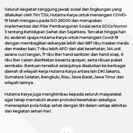
Seluruh kegiatan tanggung jawab sosial dan lingkungan yang
dilakukan oleh Tim TJSL Hutama Karya untuk menangani COVID-
19 telah mengacu pada ISO 26000 dan merupakan
implementasi dari Pilar Pembangunan Sosial serta SDGs Nomor
3 tentang Kehidupan Sehat dan Sejahtera. Tercatat hingga hari
ini, sederet upaya Hutama Karya untuk menangani Covid-19
dengan membagikan sebanyak lebih dari 687 ribu masker medis
dan masker kain, 7 ribu lebih APD dan alat kesehatan, 144 unit
sarana cuci tangan, 17 ribu liter hand sanitizer dan hand soap, 6
ribu liter cairan disinfektan beserta sprayer, serta ribuan paket
sembako. Bantuan tersebut selanjutnya disalurkan ke berbagai
daerah di wilayah kerja Hutama Karya antara lain DKI Jakarta,
Sumatera Selatan, Bengkulu, Riau, Jawa Barat, Jawa Timur dan
wilayah lainnya.
Hutama Karya juga menghimbau kepada seluruh masyarakat
agar tetap mematuhi aturan protokol kesehatan sekaligus
menerapkan pola hidup sehat dengan 5M dalam setiap aktivitas
dan kegiatan sehari-hari.