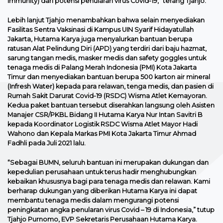
immunity) dari potensi penularan virus Covid-19,” terang Tjahjo.
Lebih lanjut Tjahjo menambahkan bahwa selain menyediakan
Fasilitas Sentra Vaksinasi di Kampus UIN Syarif Hidayatullah
Jakarta, Hutama Karya juga menyalurkan bantuan berupa
ratusan Alat Pelindung Diri (APD) yang terdiri dari baju hazmat,
sarung tangan medis, masker medis dan safety goggles untuk
tenaga medis di Palang Merah Indonesia (PMI) Kota Jakarta
Timur dan menyediakan bantuan berupa 500 karton air mineral
(Infresh Water) kepada para relawan, tenga medis, dan pasien di
Rumah Sakit Darurat Covid-19 (RSDC) Wisma Atlet Kemayoran.
Kedua paket bantuan tersebut diserahkan langsung oleh Asisten
Manajer CSR/PKBL Bidang II Hutama Karya Nur Intan Savitri B
kepada Koordinator Logistik RSDC Wisma Atlet Mayor Hadi
Wahono dan Kepala Markas PMI Kota Jakarta Timur Ahmad
Fadhli pada Juli 2021 lalu.
“Sebagai BUMN, seluruh bantuan ini merupakan dukungan dan
kepedulian perusahaan untuk terus hadir menghubungkan
kebaikan khususnya bagi para tenaga medis dan relawan. Kami
berharap dukungan yang diberikan Hutama Karya ini dapat
membantu tenaga medis dalam mengurangi potensi
peningkatan angka penularan virus Covid – 19 di Indonesia,” tutup
Tjahjo Purnomo, EVP Sekretaris Perusahaan Hutama Karya.