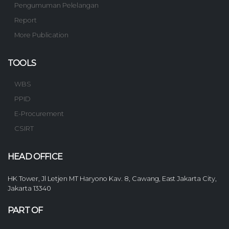
Pengumuman Pelelangan
Report
More Publication
TOOLS
WBS
PPID
E-Procurement
CSIRT
HEAD OFFICE
HK Tower, Jl Letjen MT Haryono Kav. 8, Cawang, East Jakarta City,
Jakarta 13340
PART OF