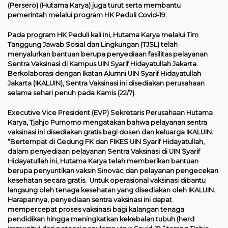
(Persero) (Hutama Karya) juga turut serta membantu
pemerintah melalui program HK Peduli Covid-19.
Pada program HK Peduli kali ini, Hutama Karya melalui Tim
Tanggung Jawab Sosial dan Lingkungan (TJSL) telah
menyalurkan bantuan berupa penyediaan fasilitas pelayanan
Sentra Vaksinasi di Kampus UIN Syarif Hidayatullah Jakarta.
Berkolaborasi dengan Ikatan Alumni UIN Syarif Hidayatullah
Jakarta (IKALUIN), Sentra Vaksinasi ini disediakan perusahaan
selama sehari penuh pada Kamis (22/7).
Executive Vice President (EVP) Sekretaris Perusahaan Hutama
Karya, Tjahjo Purnomo mengatakan bahwa pelayanan sentra
vaksinasi ini disediakan gratis bagi dosen dan keluarga IKALUIN.
“Bertempat di Gedung FK dan FIKES UIN Syarif Hidayatullah,
dalam penyediaan pelayanan Sentra Vaksinasi di UIN Syarif
Hidayatullah ini, Hutama Karya telah memberikan bantuan
berupa penyuntikan vaksin Sinovac dan pelayanan pengecekan
kesehatan secara gratis. Untuk operasional vaksinasi dibantu
langsung oleh tenaga kesehatan yang disediakan oleh IKALUIN.
Harapannya, penyediaan sentra vaksinasi ini dapat
mempercepat proses vaksinasi bagi kalangan tenaga
pendidikan hingga meningkatkan kekebalan tubuh (herd