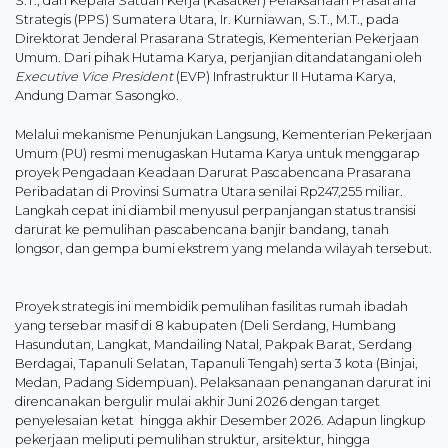
S.T., dan Kepala Satuan Kerja (Kasatker) Pelaksanaan Prasarana
Strategis (PPS) Sumatera Utara, Ir. Kurniawan, S.T., M.T., pada
Direktorat Jenderal Prasarana Strategis, Kementerian Pekerjaan
Umum. Dari pihak Hutama Karya, perjanjian ditandatangani oleh
Executive Vice President
(EVP) Infrastruktur II Hutama Karya,
Andung Damar Sasongko.
Melalui mekanisme Penunjukan Langsung, Kementerian Pekerjaan
Umum (PU) resmi menugaskan Hutama Karya untuk menggarap
proyek Pengadaan Keadaan Darurat Pascabencana Prasarana
Peribadatan di Provinsi Sumatra Utara senilai Rp247,255 miliar.
Langkah cepat ini diambil menyusul perpanjangan status transisi
darurat ke pemulihan pascabencana banjir bandang, tanah
longsor, dan gempa bumi ekstrem yang melanda wilayah tersebut.
Proyek strategis ini membidik pemulihan fasilitas rumah ibadah
yang tersebar masif di 8 kabupaten (Deli Serdang, Humbang
Hasundutan, Langkat, Mandailing Natal, Pakpak Barat, Serdang
Berdagai, Tapanuli Selatan, Tapanuli Tengah) serta 3 kota (Binjai,
Medan, Padang Sidempuan). Pelaksanaan penanganan darurat ini
direncanakan bergulir mulai akhir Juni 2026 dengan target
penyelesaian ketat hingga akhir Desember 2026. Adapun lingkup
pekerjaan meliputi pemulihan struktur, arsitektur, hingga