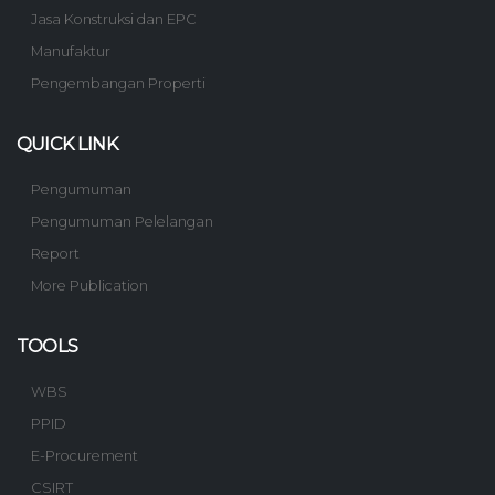
Jasa Konstruksi dan EPC
Manufaktur
Pengembangan Properti
QUICK LINK
Pengumuman
Pengumuman Pelelangan
Report
More Publication
TOOLS
WBS
PPID
E-Procurement
CSIRT