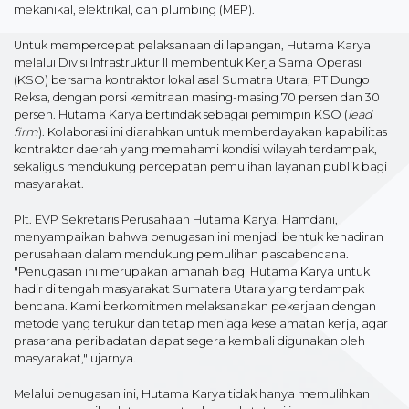
mekanikal, elektrikal, dan plumbing (MEP).
Untuk mempercepat pelaksanaan di lapangan, Hutama Karya
melalui Divisi Infrastruktur II membentuk Kerja Sama Operasi
(KSO) bersama kontraktor lokal asal Sumatra Utara, PT Dungo
Reksa, dengan porsi kemitraan masing-masing 70 persen dan 30
persen. Hutama Karya bertindak sebagai pemimpin KSO (
lead
firm
). Kolaborasi ini diarahkan untuk memberdayakan kapabilitas
kontraktor daerah yang memahami kondisi wilayah terdampak,
sekaligus mendukung percepatan pemulihan layanan publik bagi
masyarakat.
Plt. EVP Sekretaris Perusahaan Hutama Karya, Hamdani,
menyampaikan bahwa penugasan ini menjadi bentuk kehadiran
perusahaan dalam mendukung pemulihan pascabencana.
"Penugasan ini merupakan amanah bagi Hutama Karya untuk
hadir di tengah masyarakat Sumatera Utara yang terdampak
bencana. Kami berkomitmen melaksanakan pekerjaan dengan
metode yang terukur dan tetap menjaga keselamatan kerja, agar
prasarana peribadatan dapat segera kembali digunakan oleh
masyarakat," ujarnya.
Melalui penugasan ini, Hutama Karya tidak hanya memulihkan