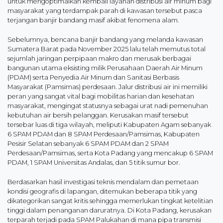
untuk mengoptimalkan kembali layanan distribusi air minum bagi
masyarakat yang terdampak parah di kawasan tersebut pasca
terjangan banjir bandang masif akibat fenomena alam.
Sebelumnya, bencana banjir bandang yang melanda kawasan
Sumatera Barat pada November 2025 lalu telah memutus total
sejumlah jaringan perpipaan makro dan merusak berbagai
bangunan utama eksisting milik Perusahaan Daerah Air Minum
(PDAM) serta Penyedia Air Minum dan Sanitasi Berbasis
Masyarakat (Pamsimas) perdesaan. Jalur distribusi air ini memiliki
peran yang sangat vital bagi mobilitas harian dan kesehatan
masyarakat, mengingat statusnya sebagai urat nadi pemenuhan
kebutuhan air bersih pelanggan. Kerusakan masif tersebut
tersebar luas di tiga wilayah, meliputi Kabupaten Agam sebanyak
6 SPAM PDAM dan 8 SPAM Perdesaan/Pamsimas, Kabupaten
Pesisir Selatan sebanyak 6 SPAM PDAM dan 2 SPAM
Perdesaan/Pamsimas, serta Kota Padang yang mencakup 6 SPAM
PDAM, 1 SPAM Universitas Andalas, dan 5 titik sumur bor.
Berdasarkan hasil investigasi teknis mendalam dan pemetaan
kondisi geografis di lapangan, ditemukan beberapa titik yang
dikategorikan sangat kritis sehingga memerlukan tingkat ketelitian
tinggi dalam penanganan daruratnya. Di Kota Padang, kerusakan
terparah terjadi pada SPAM Palukahan di mana pipa transmisi