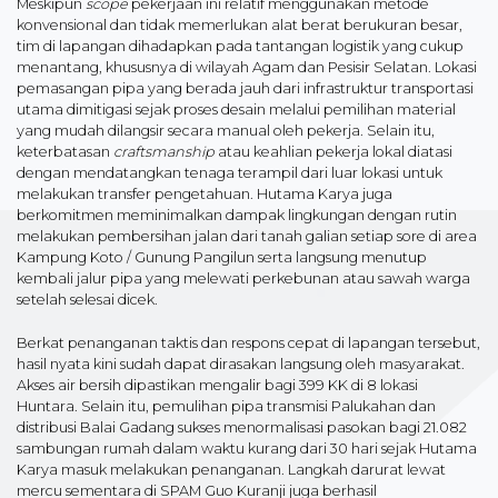
Meskipun
scope
pekerjaan ini relatif menggunakan metode
konvensional dan tidak memerlukan alat berat berukuran besar,
tim di lapangan dihadapkan pada tantangan logistik yang cukup
menantang, khususnya di wilayah Agam dan Pesisir Selatan. Lokasi
pemasangan pipa yang berada jauh dari infrastruktur transportasi
utama dimitigasi sejak proses desain melalui pemilihan material
yang mudah dilangsir secara manual oleh pekerja. Selain itu,
keterbatasan
craftsmanship
atau keahlian pekerja lokal diatasi
dengan mendatangkan tenaga terampil dari luar lokasi untuk
melakukan transfer pengetahuan. Hutama Karya juga
berkomitmen meminimalkan dampak lingkungan dengan rutin
melakukan pembersihan jalan dari tanah galian setiap sore di area
Kampung Koto / Gunung Pangilun serta langsung menutup
kembali jalur pipa yang melewati perkebunan atau sawah warga
setelah selesai dicek.
Berkat penanganan taktis dan respons cepat di lapangan tersebut,
hasil nyata kini sudah dapat dirasakan langsung oleh masyarakat.
Akses air bersih dipastikan mengalir bagi 399 KK di 8 lokasi
Huntara. Selain itu, pemulihan pipa transmisi Palukahan dan
distribusi Balai Gadang sukses menormalisasi pasokan bagi 21.082
sambungan rumah dalam waktu kurang dari 30 hari sejak Hutama
Karya masuk melakukan penanganan. Langkah darurat lewat
mercu sementara di SPAM Guo Kuranji juga berhasil