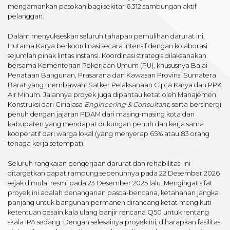
mengamankan pasokan bagi sekitar 6.312 sambungan aktif
pelanggan.
Dalam menyukseskan seluruh tahapan pemulihan darurat ini,
Hutama Karya berkoordinasi secara intensif dengan kolaborasi
sejumlah pihak lintas instansi. Koordinasi strategis dilaksanakan
bersama Kementerian Pekerjaan Umum (PU), khususnya Balai
Penataan Bangunan, Prasarana dan Kawasan Provinsi Sumatera
Barat yang membawahi Satker Pelaksanaan Cipta Karya dan PPK
Air Minum. Jalannya proyek juga dipantau ketat oleh Manajemen
Konstruksi dari Ciriajasa
Engineering & Consultant
, serta bersinergi
penuh dengan jajaran PDAM dari masing-masing kota dan
kabupaten yang mendapat dukungan penuh dan kerja sama
kooperatif dari warga lokal (yang menyerap 65% atau 83 orang
tenaga kerja setempat).
Seluruh rangkaian pengerjaan darurat dan rehabilitasi ini
ditargetkan dapat rampung sepenuhnya pada 22 Desember 2026
sejak dimulai resmi pada 23 Desember 2025 lalu. Mengingat sifat
proyek ini adalah penanganan pasca-bencana, ketahanan jangka
panjang untuk bangunan permanen dirancang ketat mengikuti
ketentuan desain kala ulang banjir rencana Q50 untuk rentang
skala IPA sedang. Dengan selesainya proyek ini, diharapkan fasilitas