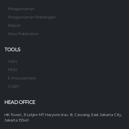
Pengumuman
Pengumuman Pelelangan
Report
More Publication
TOOLS
WBS
PPID
E-Procurement
CSIRT
HEAD OFFICE
HK Tower, Jl Letjen MT Haryono Kav. 8, Cawang, East Jakarta City,
Jakarta 13340