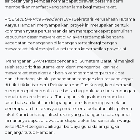
air bersih yang kembali normal dapat dirawat bersama demi
memberikan manfaat yang tahan lama bagi masyarakat.
Plt.
Executive Vice President
(EVP) Sekretaris Perusahaan Hutama
Karya, Hamdani menyampaikan, proyek ini merupakan bentuk
komitmen nyata perusahaan dalam merespons cepat pemulihan
kebutuhan dasar masyarakat di wilayah terdampak bencana.
Kecepatan penanganan di lapangan serta sinergi dengan
masyarakat lokal menjadi kunci utama keberhasilan proyek ini.
“Penanganan SPAM Pascabencana di Sumatera Barat ini menjadi
salah satu prioritas utama kami demi mengembalikan hak
masyarakat atas akses air bersih yang sempat terputus akibat
banjir bandang. Melalui penanganan tanggap darurat yang cepat
di titik-titik kritis seperti Palukahan dan Guo Kuranji, kami berhasil
mempercepat normalisasi air bersih bagi puluhan ribu sambungan
rumah dan area Huntara. Tantangan kelogistikan medan dan
keterbatasan keahlian di lapangan terus kami mitigasi melalui
penempatan tim teknis yang mobile serta pelibatan aktif pekerja
lokal. Kami berharap infrastruktur yang dibangun secara optimal
ini nantinya dapat dirawat dan dioperasikan bersama oleh warga
serta PDAM dengan baik agar berdaya guna dalam jangka
panjang,” tutup Hamdani.