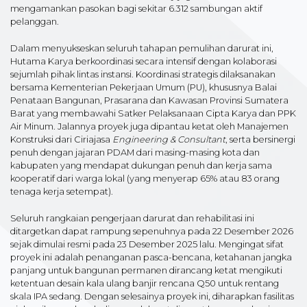
mengamankan pasokan bagi sekitar 6.312 sambungan aktif
pelanggan.
Dalam menyukseskan seluruh tahapan pemulihan darurat ini,
Hutama Karya berkoordinasi secara intensif dengan kolaborasi
sejumlah pihak lintas instansi. Koordinasi strategis dilaksanakan
bersama Kementerian Pekerjaan Umum (PU), khususnya Balai
Penataan Bangunan, Prasarana dan Kawasan Provinsi Sumatera
Barat yang membawahi Satker Pelaksanaan Cipta Karya dan PPK
Air Minum. Jalannya proyek juga dipantau ketat oleh Manajemen
Konstruksi dari Ciriajasa
Engineering & Consultant
, serta bersinergi
penuh dengan jajaran PDAM dari masing-masing kota dan
kabupaten yang mendapat dukungan penuh dan kerja sama
kooperatif dari warga lokal (yang menyerap 65% atau 83 orang
tenaga kerja setempat).
Seluruh rangkaian pengerjaan darurat dan rehabilitasi ini
ditargetkan dapat rampung sepenuhnya pada 22 Desember 2026
sejak dimulai resmi pada 23 Desember 2025 lalu. Mengingat sifat
proyek ini adalah penanganan pasca-bencana, ketahanan jangka
panjang untuk bangunan permanen dirancang ketat mengikuti
ketentuan desain kala ulang banjir rencana Q50 untuk rentang
skala IPA sedang. Dengan selesainya proyek ini, diharapkan fasilitas