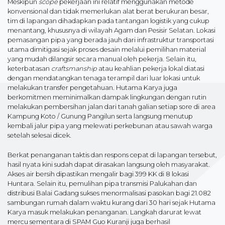
Meskipun
scope
pekerjaan ini relatif menggunakan metode
konvensional dan tidak memerlukan alat berat berukuran besar,
tim di lapangan dihadapkan pada tantangan logistik yang cukup
menantang, khususnya di wilayah Agam dan Pesisir Selatan. Lokasi
pemasangan pipa yang berada jauh dari infrastruktur transportasi
utama dimitigasi sejak proses desain melalui pemilihan material
yang mudah dilangsir secara manual oleh pekerja. Selain itu,
keterbatasan
craftsmanship
atau keahlian pekerja lokal diatasi
dengan mendatangkan tenaga terampil dari luar lokasi untuk
melakukan transfer pengetahuan. Hutama Karya juga
berkomitmen meminimalkan dampak lingkungan dengan rutin
melakukan pembersihan jalan dari tanah galian setiap sore di area
Kampung Koto / Gunung Pangilun serta langsung menutup
kembali jalur pipa yang melewati perkebunan atau sawah warga
setelah selesai dicek.
Berkat penanganan taktis dan respons cepat di lapangan tersebut,
hasil nyata kini sudah dapat dirasakan langsung oleh masyarakat.
Akses air bersih dipastikan mengalir bagi 399 KK di 8 lokasi
Huntara. Selain itu, pemulihan pipa transmisi Palukahan dan
distribusi Balai Gadang sukses menormalisasi pasokan bagi 21.082
sambungan rumah dalam waktu kurang dari 30 hari sejak Hutama
Karya masuk melakukan penanganan. Langkah darurat lewat
mercu sementara di SPAM Guo Kuranji juga berhasil