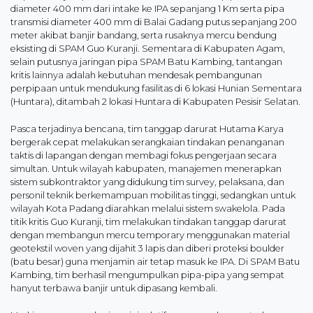
diameter 400 mm dari intake ke IPA sepanjang 1 Km serta pipa
transmisi diameter 400 mm di Balai Gadang putus sepanjang 200
meter akibat banjir bandang, serta rusaknya mercu bendung
eksisting di SPAM Guo Kuranji. Sementara di Kabupaten Agam,
selain putusnya jaringan pipa SPAM Batu Kambing, tantangan
kritis lainnya adalah kebutuhan mendesak pembangunan
perpipaan untuk mendukung fasilitas di 6 lokasi Hunian Sementara
(Huntara), ditambah 2 lokasi Huntara di Kabupaten Pesisir Selatan.
Pasca terjadinya bencana, tim tanggap darurat Hutama Karya
bergerak cepat melakukan serangkaian tindakan penanganan
taktis di lapangan dengan membagi fokus pengerjaan secara
simultan. Untuk wilayah kabupaten, manajemen menerapkan
sistem subkontraktor yang didukung tim survey, pelaksana, dan
personil teknik berkemampuan mobilitas tinggi, sedangkan untuk
wilayah Kota Padang diarahkan melalui sistem swakelola. Pada
titik kritis Guo Kuranji, tim melakukan tindakan tanggap darurat
dengan membangun mercu temporary menggunakan material
geotekstil woven yang dijahit 3 lapis dan diberi proteksi boulder
(batu besar) guna menjamin air tetap masuk ke IPA. Di SPAM Batu
Kambing, tim berhasil mengumpulkan pipa-pipa yang sempat
hanyut terbawa banjir untuk dipasang kembali.