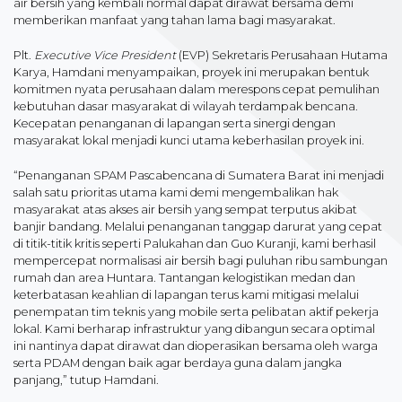
air bersih yang kembali normal dapat dirawat bersama demi
memberikan manfaat yang tahan lama bagi masyarakat.
Plt.
Executive Vice President
(EVP) Sekretaris Perusahaan Hutama
Karya, Hamdani menyampaikan, proyek ini merupakan bentuk
komitmen nyata perusahaan dalam merespons cepat pemulihan
kebutuhan dasar masyarakat di wilayah terdampak bencana.
Kecepatan penanganan di lapangan serta sinergi dengan
masyarakat lokal menjadi kunci utama keberhasilan proyek ini.
“Penanganan SPAM Pascabencana di Sumatera Barat ini menjadi
salah satu prioritas utama kami demi mengembalikan hak
masyarakat atas akses air bersih yang sempat terputus akibat
banjir bandang. Melalui penanganan tanggap darurat yang cepat
di titik-titik kritis seperti Palukahan dan Guo Kuranji, kami berhasil
mempercepat normalisasi air bersih bagi puluhan ribu sambungan
rumah dan area Huntara. Tantangan kelogistikan medan dan
keterbatasan keahlian di lapangan terus kami mitigasi melalui
penempatan tim teknis yang mobile serta pelibatan aktif pekerja
lokal. Kami berharap infrastruktur yang dibangun secara optimal
ini nantinya dapat dirawat dan dioperasikan bersama oleh warga
serta PDAM dengan baik agar berdaya guna dalam jangka
panjang,” tutup Hamdani.