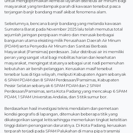
untuk mengoptimalkan kembali layanan distribusi air minum bagi
masyarakat yang terdampak parah di kawasan tersebut pasca
terjangan banjir bandang masif akibat fenomena alam.
Sebelumnya, bencana banjir bandang yang melanda kawasan
Sumatera Barat pada November 2025 lalu telah memutus total
sejumlah jaringan perpipaan makro dan merusak berbagai
bangunan utama eksisting milik Perusahaan Daerah Air Minum
(PDAM) serta Penyedia Air Minum dan Sanitasi Berbasis
Masyarakat (Pamsimas) perdesaan. Jalur distribusi air ini memiliki
peran yang sangat vital bagi mobilitas harian dan kesehatan
masyarakat, mengingat statusnya sebagai urat nadi pemenuhan
kebutuhan air bersih pelanggan. Kerusakan masif tersebut
tersebar luas di tiga wilayah, meliputi Kabupaten Agam sebanyak
6 SPAM PDAM dan 8 SPAM Perdesaan/Pamsimas, Kabupaten
Pesisir Selatan sebanyak 6 SPAM PDAM dan 2 SPAM
Perdesaan/Pamsimas, serta Kota Padang yang mencakup 6 SPAM
PDAM, 1 SPAM Universitas Andalas, dan 5 titik sumur bor.
Berdasarkan hasil investigasi teknis mendalam dan pemetaan
kondisi geografis di lapangan, ditemukan beberapa titik yang
dikategorikan sangat kritis sehingga memerlukan tingkat ketelitian
tinggi dalam penanganan daruratnya. Di Kota Padang, kerusakan
terparah terjadi pada SPAM Palukahan di mana pipa transmisi