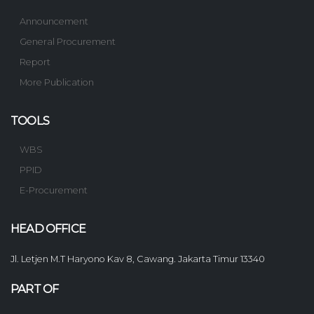
Announcement
General Procurement
Report
More Publication
TOOLS
WBS
PPID
E-Procurement
HEAD OFFICE
Jl. Letjen M.T Haryono Kav 8, Cawang. Jakarta Timur 13340
PART OF